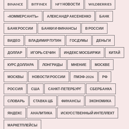
BINANCE
BITFINEX
NFT НОВОСТИ
WILDBERRIES
«КОММЕРСАНТЪ»
АЛЕКСАНДР АКСЕНЕНКО
БАНК
БАНК РОССИИ
БАНКИ И ФИНАНСЫ
В РОССИИ
ВИДЕО
ВЛАДИМИР ПУТИН
ГОСДУМЫ
ДЕНЬГИ
ДОЛЛАР
ИГОРЬ СЕЧИН
ИНДЕКС МОСБИРЖИ
КИТАЙ
КУРС ДОЛЛАРА
ЛОНГРИДЫ
МНЕНИЕ
МОСКВЕ
МОСКВЫ
НОВОСТИ РОССИИ
ПМЭФ-2026
РФ
РОССИЯ
США
САНКТ-ПЕТЕРБУРГ
СБЕРБАНКА
СЛОВАРЬ
СТАВКА ЦБ
ФИНАНСЫ
ЭКОНОМИКА
ЯНДЕКС
АНАЛИТИКА
ИСКУССТВЕННЫЙ ИНТЕЛЛЕКТ
МАРКЕТПЛЕЙСЫ