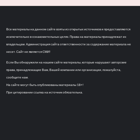
Все материалы на данном сайте взяты из открытых источников и предоставляются
исключительно в ознакомительных целях. Права на материалы принадлежат их
владельцам. Администрация сайта ответственности за содержание материала не
несет. Сайт не является СМИ!
Если Вы обнаружили на нашем сайте материалы, которые нарушают авторские
права, принадлежащие Вам, Вашей компании или организации, пожалуйста,
сообщите нам.
На сайте могут быть опубликованы материалы 18+!
При цитировании ссылка на источник обязательна.