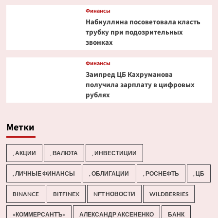
Финансы
Набиуллина посоветовала класть
трубку при подозрительных
звонках
Финансы
Зампред ЦБ Кахруманова
получила зарплату в цифровых
рублях
Метки
, АКЦИИ
, ВАЛЮТА
, ИНВЕСТИЦИИ
, ЛИЧНЫЕ ФИНАНСЫ
, ОБЛИГАЦИИ
, РОСНЕФТЬ
, ЦБ
BINANCE
BITFINEX
NFT НОВОСТИ
WILDBERRIES
«КОММЕРСАНТЪ»
АЛЕКСАНДР АКСЕНЕНКО
БАНК