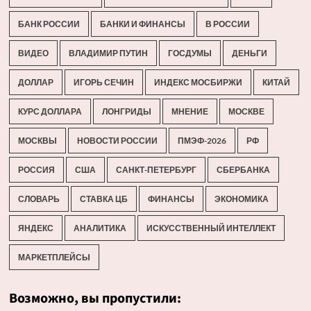
БАНК РОССИИ
БАНКИ И ФИНАНСЫ
В РОССИИ
ВИДЕО
ВЛАДИМИР ПУТИН
ГОСДУМЫ
ДЕНЬГИ
ДОЛЛАР
ИГОРЬ СЕЧИН
ИНДЕКС МОСБИРЖИ
КИТАЙ
КУРС ДОЛЛАРА
ЛОНГРИДЫ
МНЕНИЕ
МОСКВЕ
МОСКВЫ
НОВОСТИ РОССИИ
ПМЭФ-2026
РФ
РОССИЯ
США
САНКТ-ПЕТЕРБУРГ
СБЕРБАНКА
СЛОВАРЬ
СТАВКА ЦБ
ФИНАНСЫ
ЭКОНОМИКА
ЯНДЕКС
АНАЛИТИКА
ИСКУССТВЕННЫЙ ИНТЕЛЛЕКТ
МАРКЕТПЛЕЙСЫ
Возможно, вы пропустили: