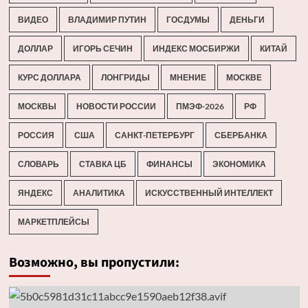
ВИДЕО
ВЛАДИМИР ПУТИН
ГОСДУМЫ
ДЕНЬГИ
ДОЛЛАР
ИГОРЬ СЕЧИН
ИНДЕКС МОСБИРЖИ
КИТАЙ
КУРС ДОЛЛАРА
ЛОНГРИДЫ
МНЕНИЕ
МОСКВЕ
МОСКВЫ
НОВОСТИ РОССИИ
ПМЭФ-2026
РФ
РОССИЯ
США
САНКТ-ПЕТЕРБУРГ
СБЕРБАНКА
СЛОВАРЬ
СТАВКА ЦБ
ФИНАНСЫ
ЭКОНОМИКА
ЯНДЕКС
АНАЛИТИКА
ИСКУССТВЕННЫЙ ИНТЕЛЛЕКТ
МАРКЕТПЛЕЙСЫ
Возможно, вы пропустили: