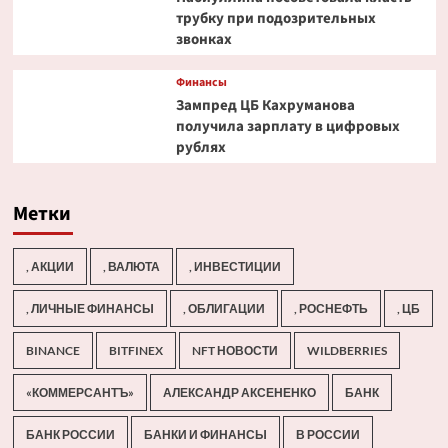
трубку при подозрительных
звонках
Финансы
Зампред ЦБ Кахруманова
получила зарплату в цифровых
рублях
Метки
, АКЦИИ
, ВАЛЮТА
, ИНВЕСТИЦИИ
, ЛИЧНЫЕ ФИНАНСЫ
, ОБЛИГАЦИИ
, РОСНЕФТЬ
, ЦБ
BINANCE
BITFINEX
NFT НОВОСТИ
WILDBERRIES
«КОММЕРСАНТЪ»
АЛЕКСАНДР АКСЕНЕНКО
БАНК
БАНК РОССИИ
БАНКИ И ФИНАНСЫ
В РОССИИ