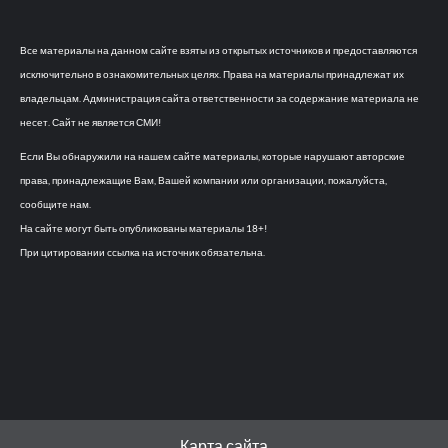
Все материалы на данном сайте взяты из открытых источников и предоставляются
исключительно в ознакомительных целях. Права на материалы принадлежат их
владельцам. Администрация сайта ответственности за содержание материала не
несет. Сайт не является СМИ!
Если Вы обнаружили на нашем сайте материалы, которые нарушают авторские
права, принадлежащие Вам, Вашей компании или организации, пожалуйста,
сообщите нам.
На сайте могут быть опубликованы материалы 18+!
При цитировании ссылка на источник обязательна.
Карта сайта