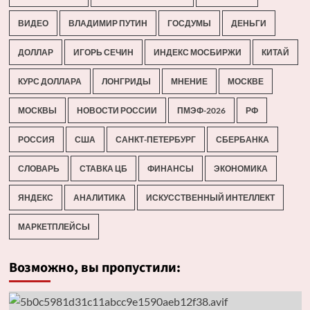
ВИДЕО
ВЛАДИМИР ПУТИН
ГОСДУМЫ
ДЕНЬГИ
ДОЛЛАР
ИГОРЬ СЕЧИН
ИНДЕКС МОСБИРЖИ
КИТАЙ
КУРС ДОЛЛАРА
ЛОНГРИДЫ
МНЕНИЕ
МОСКВЕ
МОСКВЫ
НОВОСТИ РОССИИ
ПМЭФ-2026
РФ
РОССИЯ
США
САНКТ-ПЕТЕРБУРГ
СБЕРБАНКА
СЛОВАРЬ
СТАВКА ЦБ
ФИНАНСЫ
ЭКОНОМИКА
ЯНДЕКС
АНАЛИТИКА
ИСКУССТВЕННЫЙ ИНТЕЛЛЕКТ
МАРКЕТПЛЕЙСЫ
Возможно, вы пропустили: