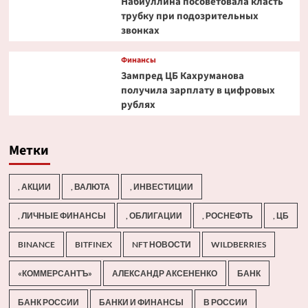
Набиуллина посоветовала класть
трубку при подозрительных
звонках
Финансы
Зампред ЦБ Кахруманова
получила зарплату в цифровых
рублях
Метки
, АКЦИИ
, ВАЛЮТА
, ИНВЕСТИЦИИ
, ЛИЧНЫЕ ФИНАНСЫ
, ОБЛИГАЦИИ
, РОСНЕФТЬ
, ЦБ
BINANCE
BITFINEX
NFT НОВОСТИ
WILDBERRIES
«КОММЕРСАНТЪ»
АЛЕКСАНДР АКСЕНЕНКО
БАНК
БАНК РОССИИ
БАНКИ И ФИНАНСЫ
В РОССИИ