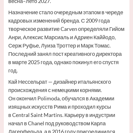
весна–лето 2027.
Назначение стало очередным этапом в череде
кадровых изменений бренда. С 2009 года
творческое развитие Carven определяли Гийом
Анри, Алексис Марсиаль и Адриен Каййодо,
Серж Руфье, Луиза Троттер и Марк Томас.
Последний занял пост креативного директора
в марте 2025 года, однако покинул его спустя
год.
Кай Нессельрат — дизайнер итальянского
происхождения с немецкими корнями.
Он окончил Polimoda, обучался в Академии
изящных искусств Рима и проходил курсы
в Central Saint Martins. Карьеру в индустрии
начал в Chanel под руководством Карла
Лагерфельда, а в 2016 году присоединился