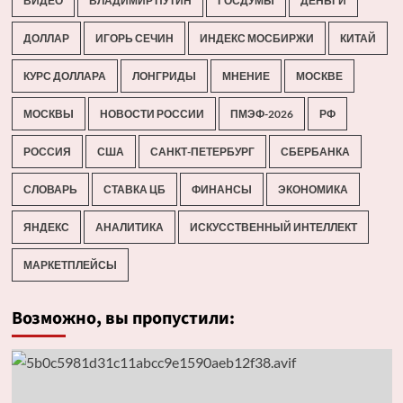
ВИДЕО
ВЛАДИМИР ПУТИН
ГОСДУМЫ
ДЕНЬГИ
ДОЛЛАР
ИГОРЬ СЕЧИН
ИНДЕКС МОСБИРЖИ
КИТАЙ
КУРС ДОЛЛАРА
ЛОНГРИДЫ
МНЕНИЕ
МОСКВЕ
МОСКВЫ
НОВОСТИ РОССИИ
ПМЭФ-2026
РФ
РОССИЯ
США
САНКТ-ПЕТЕРБУРГ
СБЕРБАНКА
СЛОВАРЬ
СТАВКА ЦБ
ФИНАНСЫ
ЭКОНОМИКА
ЯНДЕКС
АНАЛИТИКА
ИСКУССТВЕННЫЙ ИНТЕЛЛЕКТ
МАРКЕТПЛЕЙСЫ
Возможно, вы пропустили: