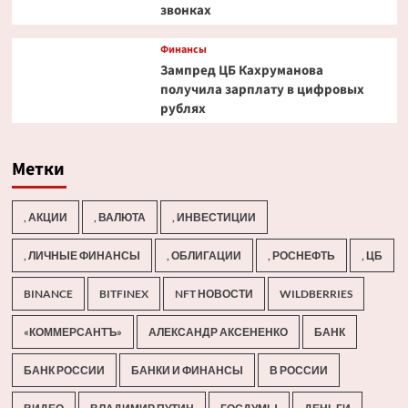
звонках
Финансы
Зампред ЦБ Кахруманова
получила зарплату в цифровых
рублях
Метки
, АКЦИИ
, ВАЛЮТА
, ИНВЕСТИЦИИ
, ЛИЧНЫЕ ФИНАНСЫ
, ОБЛИГАЦИИ
, РОСНЕФТЬ
, ЦБ
BINANCE
BITFINEX
NFT НОВОСТИ
WILDBERRIES
«КОММЕРСАНТЪ»
АЛЕКСАНДР АКСЕНЕНКО
БАНК
БАНК РОССИИ
БАНКИ И ФИНАНСЫ
В РОССИИ