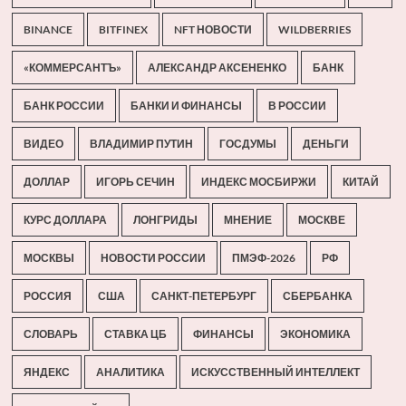
BINANCE
BITFINEX
NFT НОВОСТИ
WILDBERRIES
«КОММЕРСАНТЪ»
АЛЕКСАНДР АКСЕНЕНКО
БАНК
БАНК РОССИИ
БАНКИ И ФИНАНСЫ
В РОССИИ
ВИДЕО
ВЛАДИМИР ПУТИН
ГОСДУМЫ
ДЕНЬГИ
ДОЛЛАР
ИГОРЬ СЕЧИН
ИНДЕКС МОСБИРЖИ
КИТАЙ
КУРС ДОЛЛАРА
ЛОНГРИДЫ
МНЕНИЕ
МОСКВЕ
МОСКВЫ
НОВОСТИ РОССИИ
ПМЭФ-2026
РФ
РОССИЯ
США
САНКТ-ПЕТЕРБУРГ
СБЕРБАНКА
СЛОВАРЬ
СТАВКА ЦБ
ФИНАНСЫ
ЭКОНОМИКА
ЯНДЕКС
АНАЛИТИКА
ИСКУССТВЕННЫЙ ИНТЕЛЛЕКТ