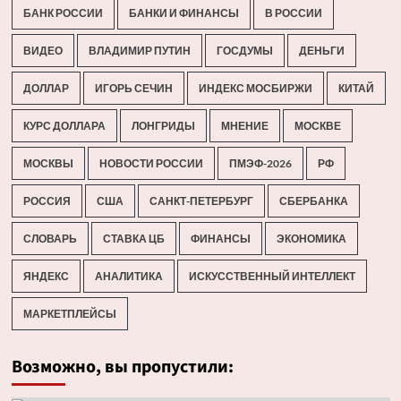
БАНК РОССИИ
БАНКИ И ФИНАНСЫ
В РОССИИ
ВИДЕО
ВЛАДИМИР ПУТИН
ГОСДУМЫ
ДЕНЬГИ
ДОЛЛАР
ИГОРЬ СЕЧИН
ИНДЕКС МОСБИРЖИ
КИТАЙ
КУРС ДОЛЛАРА
ЛОНГРИДЫ
МНЕНИЕ
МОСКВЕ
МОСКВЫ
НОВОСТИ РОССИИ
ПМЭФ-2026
РФ
РОССИЯ
США
САНКТ-ПЕТЕРБУРГ
СБЕРБАНКА
СЛОВАРЬ
СТАВКА ЦБ
ФИНАНСЫ
ЭКОНОМИКА
ЯНДЕКС
АНАЛИТИКА
ИСКУССТВЕННЫЙ ИНТЕЛЛЕКТ
МАРКЕТПЛЕЙСЫ
Возможно, вы пропустили: