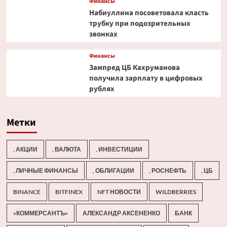
Финансы
Набиуллина посоветовала класть
трубку при подозрительных
звонках
Финансы
Зампред ЦБ Кахруманова
получила зарплату в цифровых
рублях
Метки
, АКЦИИ
, ВАЛЮТА
, ИНВЕСТИЦИИ
, ЛИЧНЫЕ ФИНАНСЫ
, ОБЛИГАЦИИ
, РОСНЕФТЬ
, ЦБ
BINANCE
BITFINEX
NFT НОВОСТИ
WILDBERRIES
«КОММЕРСАНТЪ»
АЛЕКСАНДР АКСЕНЕНКО
БАНК