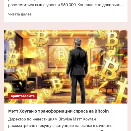
разместиться выше уровня $60 000. Конечно, это довольно...
Прочитать
Читать далее
больше
о
Дайджест
криптовалютных
новостей
за
ночь
3
июля
2026
года
Криптовалюта
Мэтт Хоуган о трансформации спроса на Bitcoin
Директор по инвестициям Bitwise Мэтт Хоуган
рассматривает текущую ситуацию на рынке в качестве