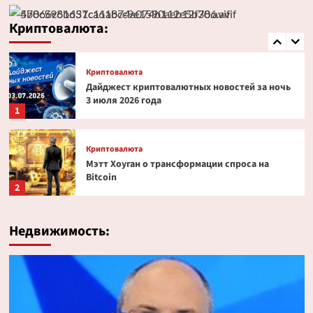
Эксперт PlanB допустил снижение биткоина
до $52 000
Криптовалюта:
5
Криптовалюта
Дайджест криптовалютных новостей за ночь
3 июля 2026 года
1
Криптовалюта
Мэтт Хоуган о трансформации спроса на
Bitcoin
2
Криптовалюта
Недвижимость:
Ondo Finance расширяет права инвесторов в
токенизированных акциях
3
Криптовалюта