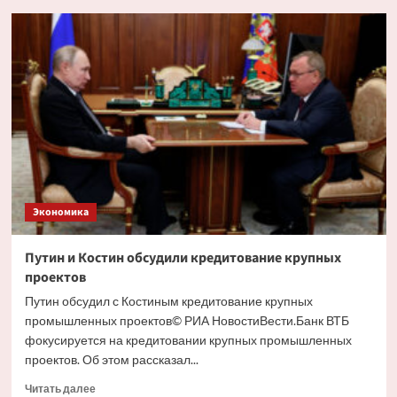
Глава
РСПП
дал
прогноз
движения
ставки
ЦБ
на
ближайшем
заседании
Экономика
Путин и Костин обсудили кредитование крупных
проектов
Путин обсудил с Костиным кредитование крупных
промышленных проектов© РИА НовостиВести.Банк ВТБ
фокусируется на кредитовании крупных промышленных
проектов. Об этом рассказал...
Прочитать
Читать далее