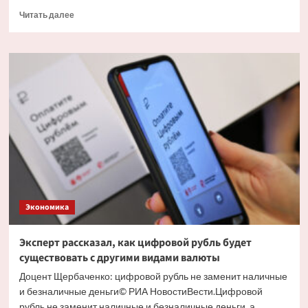
Прочитать
Читать далее
больше
о
Экономист
объяснил
причину
массового
обналичивания
вкладов
Экономика
Эксперт рассказал, как цифровой рубль будет
существовать с другими видами валюты
Доцент Щербаченко: цифровой рубль не заменит наличные
и безналичные деньги© РИА НовостиВести.Цифровой
рубль не заменит наличные и безналичные деньги, а...