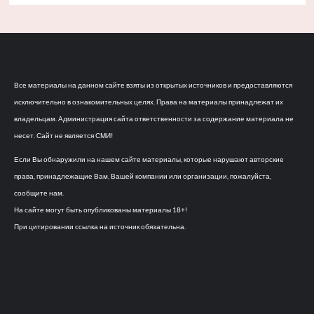
Все материалы на данном сайте взяты из открытых источников и предоставляются
исключительно в ознакомительных целях. Права на материалы принадлежат их
владельцам. Администрация сайта ответственности за содержание материала не
несет. Сайт не является СМИ!
Если Вы обнаружили на нашем сайте материалы, которые нарушают авторские
права, принадлежащие Вам, Вашей компании или организации, пожалуйста,
сообщите нам.
На сайте могут быть опубликованы материалы 18+!
При цитировании ссылка на источник обязательна.