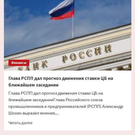
ипотека
будет
доступнее
со
снижением
инфляции
Финансы
Глава РСПП дал прогноз движения ставки ЦБ на
ближайшем заседании
Глава РСПП дал прогноз движения ставки ЦБ на
ближайшем заседанииГлава Российского союза
промышленников и предпринимателей (РСПП) Александр
Шохин выразил мнение,...
Прочитать
Читать далее
больше
о