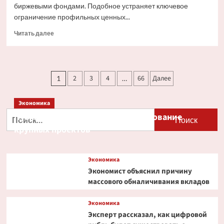
биржевыми фондами. Подобное устраняет ключевое
ограничение профильных ценных...
Прочитать
Читать далее
больше
о
Ondo
Finance
Пагинация
2
3
4
66
Далее
1
…
расширяет
записей
права
инвесторов
Экономика
в
Найти:
Путин и Костин обсудили кредитование
токенизированных
акциях
крупных проектов
Экономика
Экономист объяснил причину
массового обналичивания вкладов
Экономика
Эксперт рассказал, как цифровой