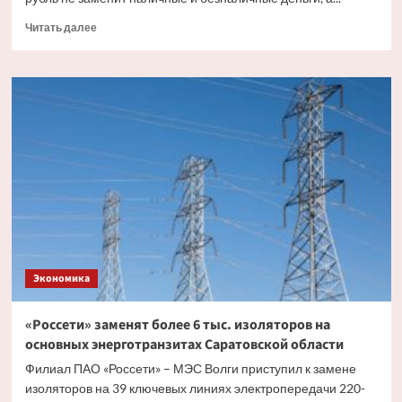
Прочитать
Читать далее
больше
о
Эксперт
рассказал,
как
цифровой
рубль
будет
существовать
с
другими
видами
валюты
Экономика
«Россети» заменят более 6 тыс. изоляторов на
основных энерготранзитах Саратовской области
Филиал ПАО «Россети» – МЭС Волги приступил к замене
изоляторов на 39 ключевых линиях электропередачи 220-