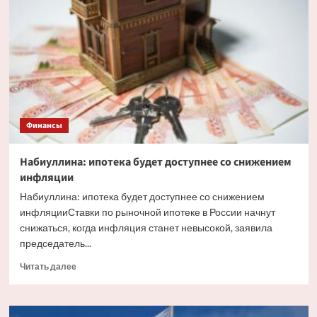
факторы,
влияющие
на
курс
рубля
Финансы
Набиуллина: ипотека будет доступнее со снижением
инфляции
Набиуллина: ипотека будет доступнее со снижением
инфляцииСтавки по рыночной ипотеке в России начнут
снижаться, когда инфляция станет невысокой, заявила
председатель...
Прочитать
Читать далее
больше
о
Набиуллина: