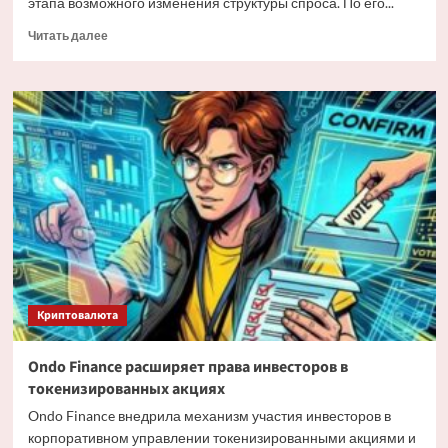
этапа возможного изменения структуры спроса. По его...
Прочитать
Читать далее
больше
о
Мэтт
Хоуган
о
трансформации
спроса
на
Bitcoin
Криптовалюта
Ondo Finance расширяет права инвесторов в
токенизированных акциях
Ondo Finance внедрила механизм участия инвесторов в
корпоративном управлении токенизированными акциями и