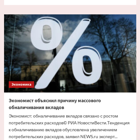
больше
о
Путин
и
Костин
обсудили
кредитование
крупных
проектов
Экономика
Экономист объяснил причину массового
обналичивания вкладов
Экономист: обналичивание вкладов связано с ростом
потребительских расходов© РИА НовостиВести.Тенденция
к обналичиванию вкладов обусловлена увеличением
потребительских расходов, заявил NEWS.ru эксперт...