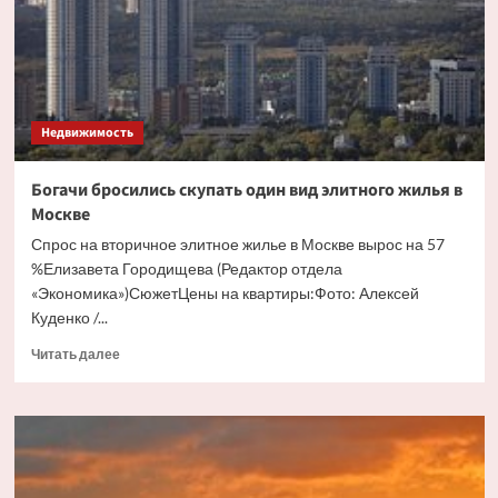
бесхозного
дома
Недвижимость
Богачи бросились скупать один вид элитного жилья в
Москве
Спрос на вторичное элитное жилье в Москве вырос на 57
%Елизавета Городищева (Редактор отдела
«Экономика»)СюжетЦены на квартиры:Фото: Алексей
Куденко /...
Прочитать
Читать далее
больше
о
Богачи
бросились
скупать
один