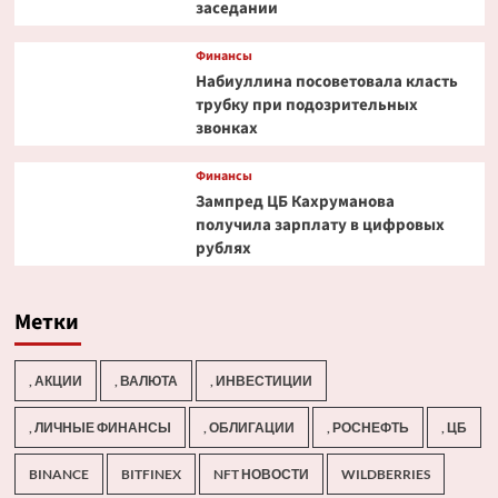
заседании
Финансы
Набиуллина посоветовала класть
трубку при подозрительных
звонках
Финансы
Зампред ЦБ Кахруманова
получила зарплату в цифровых
рублях
Метки
, АКЦИИ
, ВАЛЮТА
, ИНВЕСТИЦИИ
, ЛИЧНЫЕ ФИНАНСЫ
, ОБЛИГАЦИИ
, РОСНЕФТЬ
, ЦБ
BINANCE
BITFINEX
NFT НОВОСТИ
WILDBERRIES