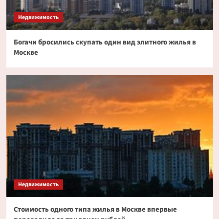
токенизированных акциях
3
Недвижимость
Богачи бросились скупать один вид элитного жилья в
Криптовалюта
Москве
Дайджест криптовалютных новостей за ночь
2 июля 2026 года
4
Криптовалюта
Эксперт PlanB допустил снижение биткоина
до $52 000
5
Недвижимость
Стоимость одного типа жилья в Москве впервые