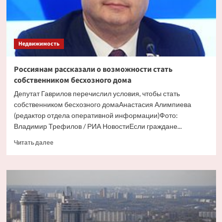
Недвижимость
Россиянам рассказали о возможности стать
собственником бесхозного дома
Депутат Гаврилов перечислил условия, чтобы стать
собственником бесхозного домаАнастасия Алимпиева
(редактор отдела оперативной информации)Фото:
Владимир Трефилов / РИА НовостиЕсли граждане...
Прочитать
Читать далее
больше
о
Россиянам
рассказали
о
возможности
стать
собственником