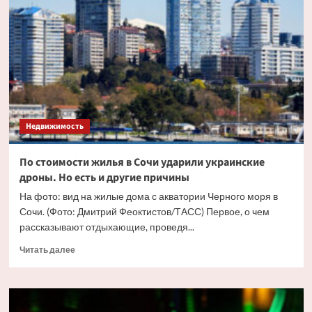
жилья
в
Москве
впервые
перевалила
за
триллион
рублей
Недвижимость
По стоимости жилья в Сочи ударили украинские
дроны. Но есть и другие причины
На фото: вид на жилые дома с акватории Черного моря в
Сочи. (Фото: Дмитрий Феоктистов/ТАСС) Первое, о чем
рассказывают отдыхающие, проведя...
Прочитать
Читать далее
больше
о
По
стоимости