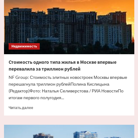
вид
элитного
жилья
в
Москве
Недвижимость
Стоимость одного типа жилья в Москве впервые
перевалила за триллион рублей
NF Group: Стоимость элитных новостроек Москвы впервые
перешагнула триллион рублейПолина Кислицына
(Редактор)Фото: Наталья Селиверстова / РИА НовостиПо
итогам первого полугодия...
Прочитать
Читать далее
больше
о
Стоимость
одного
типа