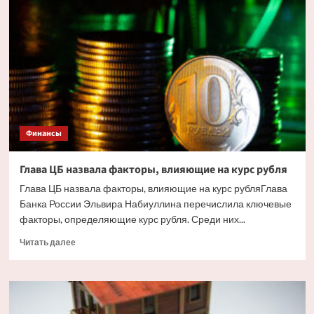
жилья
в
Сочи
ударили
украинские
дроны.
Но
есть
и
другие
Финансы
причины
Глава ЦБ назвала факторы, влияющие на курс рубля
Глава ЦБ назвала факторы, влияющие на курс рубляГлава
Банка России Эльвира Набиуллина перечислила ключевые
факторы, определяющие курс рубля. Среди них...
Прочитать
Читать далее
больше
о
Глава
ЦБ
назвала