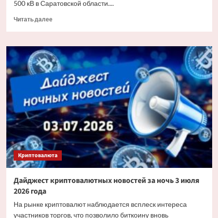
500 кВ в Саратовской области....
Прочитать
Читать далее
больше
о
«Россети»
заменят
более
6
тыс.
изоляторов
на
основных
энерготранзитах
Саратовской
области
Криптовалюта
Дайджест криптовалютных новостей за ночь 3 июля
2026 года
На рынке криптовалют наблюдается всплеск интереса
участников торгов, что позволило биткоину вновь