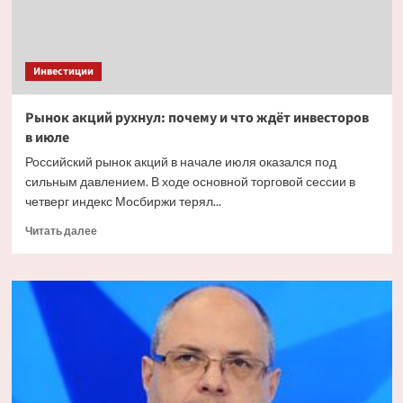
Инвестиции
Рынок акций рухнул: почему и что ждёт инвесторов
в июле
Российский рынок акций в начале июля оказался под
сильным давлением. В ходе основной торговой сессии в
четверг индекс Мосбиржи терял...
Прочитать
Читать далее
больше
о
Рынок
акций
рухнул:
почему
и что
ждёт
инвесторов
в июле