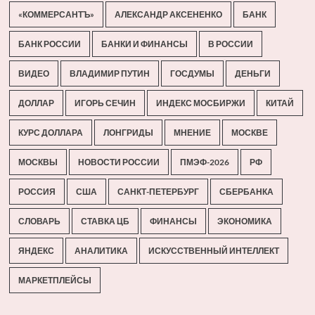
«КОММЕРСАНТЪ»
АЛЕКСАНДР АКСЕНЕНКО
БАНК
БАНК РОССИИ
БАНКИ И ФИНАНСЫ
В РОССИИ
ВИДЕО
ВЛАДИМИР ПУТИН
ГОСДУМЫ
ДЕНЬГИ
ДОЛЛАР
ИГОРЬ СЕЧИН
ИНДЕКС МОСБИРЖИ
КИТАЙ
КУРС ДОЛЛАРА
ЛОНГРИДЫ
МНЕНИЕ
МОСКВЕ
МОСКВЫ
НОВОСТИ РОССИИ
ПМЭФ-2026
РФ
РОССИЯ
США
САНКТ-ПЕТЕРБУРГ
СБЕРБАНКА
СЛОВАРЬ
СТАВКА ЦБ
ФИНАНСЫ
ЭКОНОМИКА
ЯНДЕКС
АНАЛИТИКА
ИСКУССТВЕННЫЙ ИНТЕЛЛЕКТ
МАРКЕТПЛЕЙСЫ