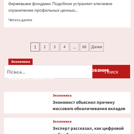
биржевыми фондами. Подобное устраняет ключевое
ограничение профильных ценных...
Прочитать
Читать далее
больше
о
Ondo
Finance
Пагинация
2
3
4
66
Далее
1
…
расширяет
записей
права
инвесторов
Экономика
в
Найти:
Путин и Костин обсудили кредитование
токенизированных
акциях
крупных проектов
Экономика
Экономист объяснил причину
массового обналичивания вкладов
Экономика
Эксперт рассказал, как цифровой