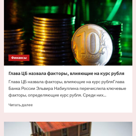
жилья
в
Сочи
ударили
украинские
дроны.
Но
есть
и
другие
Финансы
причины
Глава ЦБ назвала факторы, влияющие на курс рубля
Глава ЦБ назвала факторы, влияющие на курс рубляГлава
Банка России Эльвира Набиуллина перечислила ключевые
факторы, определяющие курс рубля. Среди них...
Прочитать
Читать далее
больше
о
Глава
ЦБ
назвала