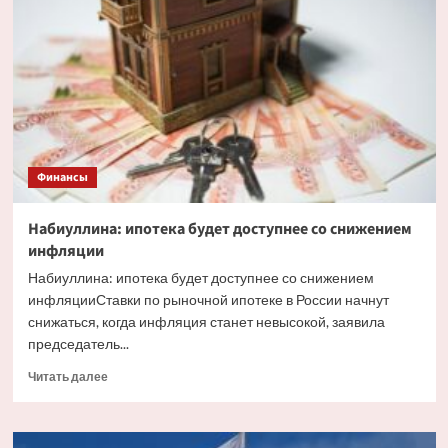
факторы,
влияющие
на
курс
рубля
Финансы
Набиуллина: ипотека будет доступнее со снижением
инфляции
Набиуллина: ипотека будет доступнее со снижением
инфляцииСтавки по рыночной ипотеке в России начнут
снижаться, когда инфляция станет невысокой, заявила
председатель...
Прочитать
Читать далее
больше
о
Набиуллина: