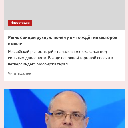
Инвестиции
Рынок акций рухнул: почему и что ждёт инвесторов
в июле
Российский рынок акций в начале июля оказался под
сильным давлением. В ходе основной торговой сессии в
четверг индекс Мосбиржи терял...
Прочитать
Читать далее
больше
о
Рынок
акций
рухнул:
почему
и что
ждёт
инвесторов
в июле