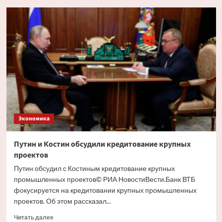
Глава
РСПП
дал
прогноз
движения
ставки
ЦБ
на
ближайшем
заседании
Экономика
Путин и Костин обсудили кредитование крупных
проектов
Путин обсудил с Костиным кредитование крупных
промышленных проектов© РИА НовостиВести.Банк ВТБ
фокусируется на кредитовании крупных промышленных
проектов. Об этом рассказал...
Прочитать
Читать далее