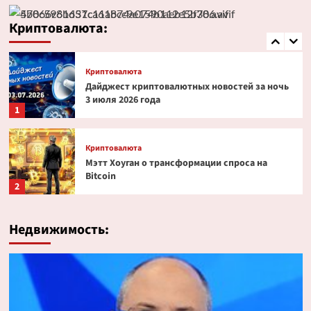
Эксперт PlanB допустил снижение биткоина
до $52 000
Криптовалюта:
5
Криптовалюта
Дайджест криптовалютных новостей за ночь
3 июля 2026 года
1
Криптовалюта
Мэтт Хоуган о трансформации спроса на
Bitcoin
2
Криптовалюта
Недвижимость:
Ondo Finance расширяет права инвесторов в
токенизированных акциях
3
Криптовалюта