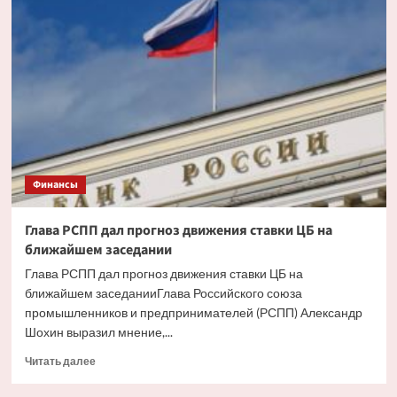
ипотека
будет
доступнее
со
снижением
инфляции
Финансы
Глава РСПП дал прогноз движения ставки ЦБ на
ближайшем заседании
Глава РСПП дал прогноз движения ставки ЦБ на
ближайшем заседанииГлава Российского союза
промышленников и предпринимателей (РСПП) Александр
Шохин выразил мнение,...
Прочитать
Читать далее
больше
о