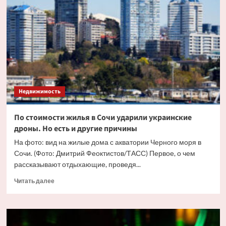
жилья
в
Москве
впервые
перевалила
за
триллион
рублей
Недвижимость
По стоимости жилья в Сочи ударили украинские
дроны. Но есть и другие причины
На фото: вид на жилые дома с акватории Черного моря в
Сочи. (Фото: Дмитрий Феоктистов/ТАСС) Первое, о чем
рассказывают отдыхающие, проведя...
Прочитать
Читать далее
больше
о
По
стоимости