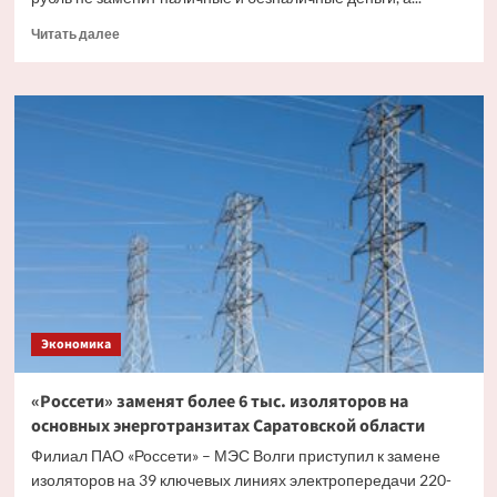
Прочитать
Читать далее
больше
о
Эксперт
рассказал,
как
цифровой
рубль
будет
существовать
с
другими
видами
валюты
Экономика
«Россети» заменят более 6 тыс. изоляторов на
основных энерготранзитах Саратовской области
Филиал ПАО «Россети» – МЭС Волги приступил к замене
изоляторов на 39 ключевых линиях электропередачи 220-