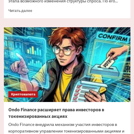
этапа возможного изменения структуры спроса. По его...
Прочитать
Читать далее
больше
о
Мэтт
Хоуган
о
трансформации
спроса
на
Bitcoin
Криптовалюта
Ondo Finance расширяет права инвесторов в
токенизированных акциях
Ondo Finance внедрила механизм участия инвесторов в
корпоративном управлении токенизированными акциями и