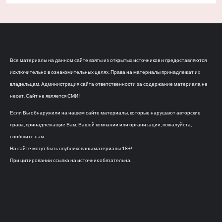
Все материалы на данном сайте взяты из открытых источников и предоставляются
исключительно в ознакомительных целях. Права на материалы принадлежат их
владельцам. Администрация сайта ответственности за содержание материала не
несет. Сайт не является СМИ!
Если Вы обнаружили на нашем сайте материалы, которые нарушают авторские
права, принадлежащие Вам, Вашей компании или организации, пожалуйста,
сообщите нам.
На сайте могут быть опубликованы материалы 18+!
При цитировании ссылка на источник обязательна.