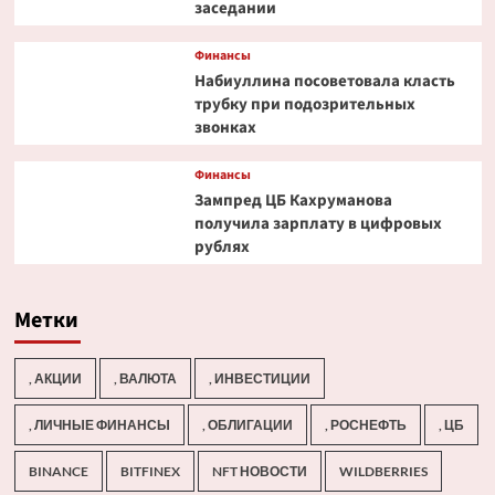
заседании
Финансы
Набиуллина посоветовала класть
трубку при подозрительных
звонках
Финансы
Зампред ЦБ Кахруманова
получила зарплату в цифровых
рублях
Метки
, АКЦИИ
, ВАЛЮТА
, ИНВЕСТИЦИИ
, ЛИЧНЫЕ ФИНАНСЫ
, ОБЛИГАЦИИ
, РОСНЕФТЬ
, ЦБ
BINANCE
BITFINEX
NFT НОВОСТИ
WILDBERRIES