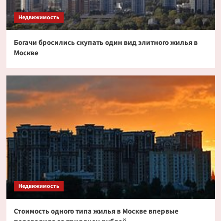
токенизированных акциях
3
Недвижимость
Богачи бросились скупать один вид элитного жилья в
Криптовалюта
Москве
Дайджест криптовалютных новостей за ночь
2 июля 2026 года
4
Криптовалюта
Эксперт PlanB допустил снижение биткоина
до $52 000
5
Недвижимость
Стоимость одного типа жилья в Москве впервые