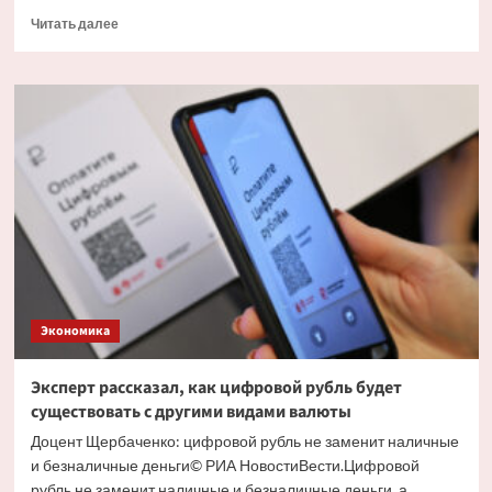
Прочитать
Читать далее
больше
о
Экономист
объяснил
причину
массового
обналичивания
вкладов
Экономика
Эксперт рассказал, как цифровой рубль будет
существовать с другими видами валюты
Доцент Щербаченко: цифровой рубль не заменит наличные
и безналичные деньги© РИА НовостиВести.Цифровой
рубль не заменит наличные и безналичные деньги, а...