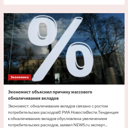
больше
о
Путин
и
Костин
обсудили
кредитование
крупных
проектов
Экономика
Экономист объяснил причину массового
обналичивания вкладов
Экономист: обналичивание вкладов связано с ростом
потребительских расходов© РИА НовостиВести.Тенденция
к обналичиванию вкладов обусловлена увеличением
потребительских расходов, заявил NEWS.ru эксперт...