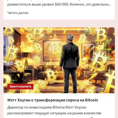
разместиться выше уровня $60 000. Конечно, это довольно...
Прочитать
Читать далее
больше
о
Дайджест
криптовалютных
новостей
за
ночь
3
июля
2026
года
Криптовалюта
Мэтт Хоуган о трансформации спроса на Bitcoin
Директор по инвестициям Bitwise Мэтт Хоуган
рассматривает текущую ситуацию на рынке в качестве