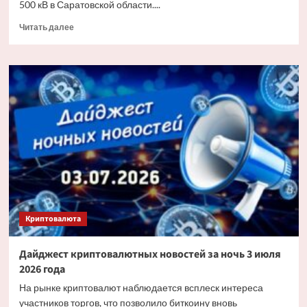
500 кВ в Саратовской области....
Прочитать
Читать далее
больше
о
«Россети»
заменят
более
6
тыс.
изоляторов
на
основных
энерготранзитах
Саратовской
области
Криптовалюта
Дайджест криптовалютных новостей за ночь 3 июля
2026 года
На рынке криптовалют наблюдается всплеск интереса
участников торгов, что позволило биткоину вновь