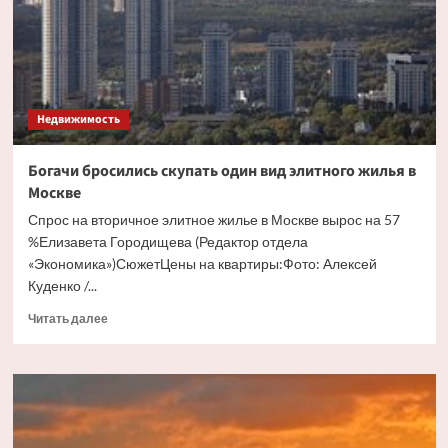
бесхозного
дома
Недвижимость
Богачи бросились скупать один вид элитного жилья в
Москве
Спрос на вторичное элитное жилье в Москве вырос на 57
%Елизавета Городищева (Редактор отдела
«Экономика»)СюжетЦены на квартиры:Фото: Алексей
Куденко /...
Прочитать
Читать далее
больше
о
Богачи
бросились
скупать
один