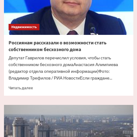
Недвижимость
Россиянам рассказали о возможности стать
собственником бесхозного дома
Депутат Гаврилов перечислил условия, чтобы стать
собственником бесхозного домаАнастасия Алимпиева
(редактор отдела оперативной информации)Фото:
Владимир Трефилов / РИА НовостиЕсли граждане...
Прочитать
Читать далее
больше
о
Россиянам
рассказали
о
возможности
стать
собственником