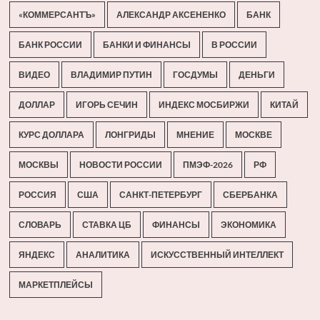
«КОММЕРСАНТЪ»
АЛЕКСАНДР АКСЕНЕНКО
БАНК
БАНК РОССИИ
БАНКИ И ФИНАНСЫ
В РОССИИ
ВИДЕО
ВЛАДИМИР ПУТИН
ГОСДУМЫ
ДЕНЬГИ
ДОЛЛАР
ИГОРЬ СЕЧИН
ИНДЕКС МОСБИРЖИ
КИТАЙ
КУРС ДОЛЛАРА
ЛОНГРИДЫ
МНЕНИЕ
МОСКВЕ
МОСКВЫ
НОВОСТИ РОССИИ
ПМЭФ-2026
РФ
РОССИЯ
США
САНКТ-ПЕТЕРБУРГ
СБЕРБАНКА
СЛОВАРЬ
СТАВКА ЦБ
ФИНАНСЫ
ЭКОНОМИКА
ЯНДЕКС
АНАЛИТИКА
ИСКУССТВЕННЫЙ ИНТЕЛЛЕКТ
МАРКЕТПЛЕЙСЫ