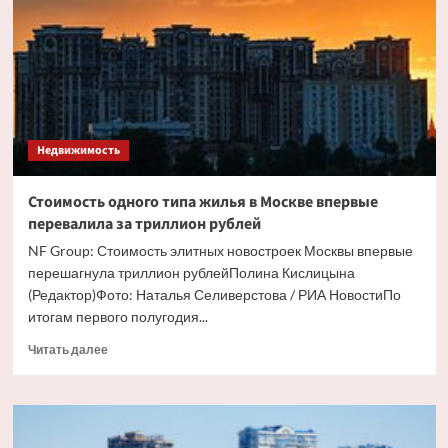
вид
элитного
жилья
в
Москве
Недвижимость
Стоимость одного типа жилья в Москве впервые
перевалила за триллион рублей
NF Group: Стоимость элитных новостроек Москвы впервые
перешагнула триллион рублейПолина Кислицына
(Редактор)Фото: Наталья Селиверстова / РИА НовостиПо
итогам первого полугодия...
Прочитать
Читать далее
больше
о
Стоимость
одного
типа