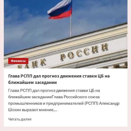
ипотека
будет
доступнее
со
снижением
инфляции
Финансы
Глава РСПП дал прогноз движения ставки ЦБ на
ближайшем заседании
Глава РСПП дал прогноз движения ставки ЦБ на
ближайшем заседанииГлава Российского союза
промышленников и предпринимателей (РСПП) Александр
Шохин выразил мнение,...
Прочитать
Читать далее
больше
о