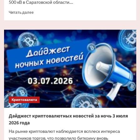
500 кВ в Саратовской области....
Прочитать
Читать далее
больше
о
«Россети»
заменят
более
6
тыс.
изоляторов
на
основных
энерготранзитах
Саратовской
области
Криптовалюта
Дайджест криптовалютных новостей за ночь 3 июля
2026 года
На рынке криптовалют наблюдается всплеск интереса
участников торгов, что позволило биткоину вновь