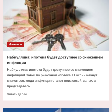
факторы,
влияющие
на
курс
рубля
Финансы
Набиуллина: ипотека будет доступнее со снижением
инфляции
Набиуллина: ипотека будет доступнее со снижением
инфляцииСтавки по рыночной ипотеке в России начнут
снижаться, когда инфляция станет невысокой, заявила
председатель...
Прочитать
Читать далее
больше
о
Набиуллина: