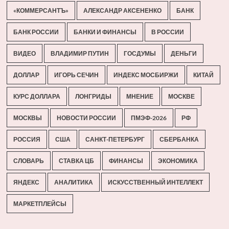
«КОММЕРСАНТЪ»
АЛЕКСАНДР АКСЕНЕНКО
БАНК
БАНК РОССИИ
БАНКИ И ФИНАНСЫ
В РОССИИ
ВИДЕО
ВЛАДИМИР ПУТИН
ГОСДУМЫ
ДЕНЬГИ
ДОЛЛАР
ИГОРЬ СЕЧИН
ИНДЕКС МОСБИРЖИ
КИТАЙ
КУРС ДОЛЛАРА
ЛОНГРИДЫ
МНЕНИЕ
МОСКВЕ
МОСКВЫ
НОВОСТИ РОССИИ
ПМЭФ-2026
РФ
РОССИЯ
США
САНКТ-ПЕТЕРБУРГ
СБЕРБАНКА
СЛОВАРЬ
СТАВКА ЦБ
ФИНАНСЫ
ЭКОНОМИКА
ЯНДЕКС
АНАЛИТИКА
ИСКУССТВЕННЫЙ ИНТЕЛЛЕКТ
МАРКЕТПЛЕЙСЫ