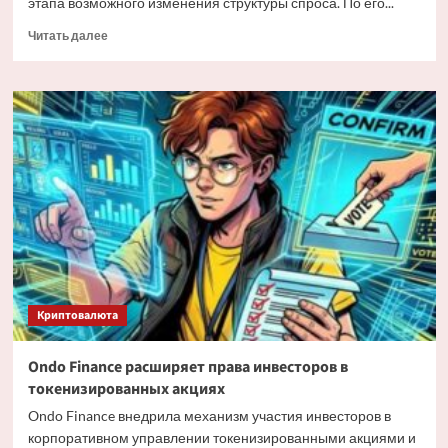
этапа возможного изменения структуры спроса. По его...
Прочитать
Читать далее
больше
о
Мэтт
Хоуган
о
трансформации
спроса
на
Bitcoin
Криптовалюта
Ondo Finance расширяет права инвесторов в
токенизированных акциях
Ondo Finance внедрила механизм участия инвесторов в
корпоративном управлении токенизированными акциями и