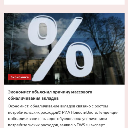
больше
о
Путин
и
Костин
обсудили
кредитование
крупных
проектов
Экономика
Экономист объяснил причину массового
обналичивания вкладов
Экономист: обналичивание вкладов связано с ростом
потребительских расходов© РИА НовостиВести.Тенденция
к обналичиванию вкладов обусловлена увеличением
потребительских расходов, заявил NEWS.ru эксперт...