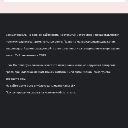
Все материалы на данном сайте взяты из открытых источников и предоставляются
исключительно в ознакомительных целях. Права на материалы принадлежат их
владельцам. Администрация сайта ответственности за содержание материала не
несет. Сайт не является СМИ!
Если Вы обнаружили на нашем сайте материалы, которые нарушают авторские
права, принадлежащие Вам, Вашей компании или организации, пожалуйста,
сообщите нам.
На сайте могут быть опубликованы материалы 18+!
При цитировании ссылка на источник обязательна.