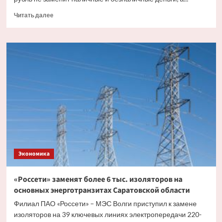
Прочитать
Читать далее
больше
о
Эксперт
рассказал,
как
цифровой
рубль
будет
существовать
с
другими
видами
валюты
Экономика
«Россети» заменят более 6 тыс. изоляторов на
основных энерготранзитах Саратовской области
Филиал ПАО «Россети» – МЭС Волги приступил к замене
изоляторов на 39 ключевых линиях электропередачи 220-