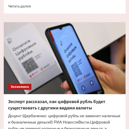
Прочитать
Читать далее
больше
о
Экономист
объяснил
причину
массового
обналичивания
вкладов
Экономика
Эксперт рассказал, как цифровой рубль будет
существовать с другими видами валюты
Доцент Щербаченко: цифровой рубль не заменит наличные
и безналичные деньги© РИА НовостиВести.Цифровой
рубль не заменит наличные и безналичные деньги, а...