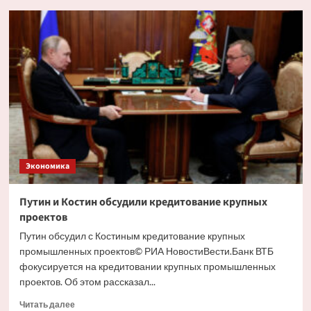
Глава
РСПП
дал
прогноз
движения
ставки
ЦБ
на
ближайшем
заседании
Экономика
Путин и Костин обсудили кредитование крупных
проектов
Путин обсудил с Костиным кредитование крупных
промышленных проектов© РИА НовостиВести.Банк ВТБ
фокусируется на кредитовании крупных промышленных
проектов. Об этом рассказал...
Прочитать
Читать далее