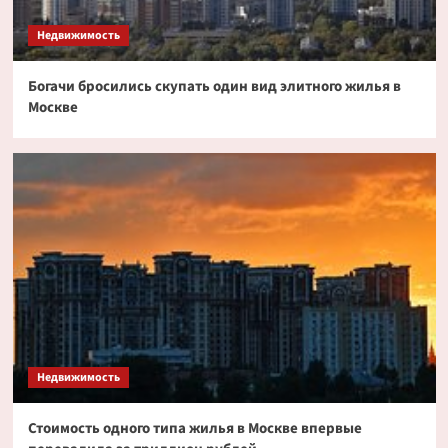
токенизированных акциях
3
Недвижимость
Богачи бросились скупать один вид элитного жилья в
Криптовалюта
Москве
Дайджест криптовалютных новостей за ночь
2 июля 2026 года
4
Криптовалюта
Эксперт PlanB допустил снижение биткоина
до $52 000
5
Недвижимость
Стоимость одного типа жилья в Москве впервые