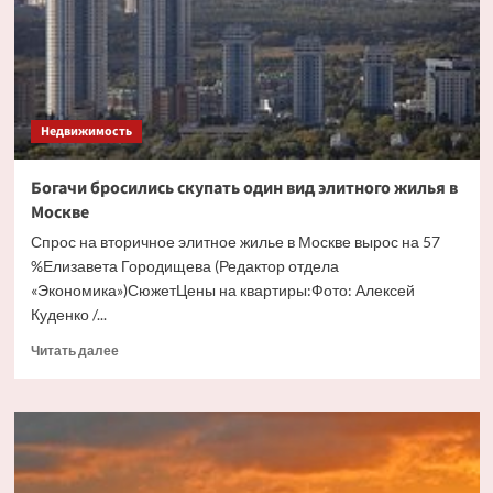
бесхозного
дома
Недвижимость
Богачи бросились скупать один вид элитного жилья в
Москве
Спрос на вторичное элитное жилье в Москве вырос на 57
%Елизавета Городищева (Редактор отдела
«Экономика»)СюжетЦены на квартиры:Фото: Алексей
Куденко /...
Прочитать
Читать далее
больше
о
Богачи
бросились
скупать
один