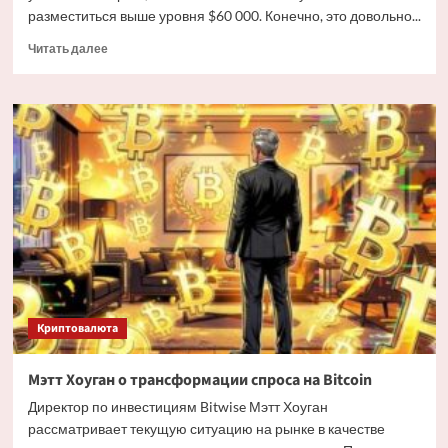
разместиться выше уровня $60 000. Конечно, это довольно...
Прочитать
Читать далее
больше
о
Дайджест
криптовалютных
новостей
за
ночь
3
июля
2026
года
Криптовалюта
Мэтт Хоуган о трансформации спроса на Bitcoin
Директор по инвестициям Bitwise Мэтт Хоуган
рассматривает текущую ситуацию на рынке в качестве