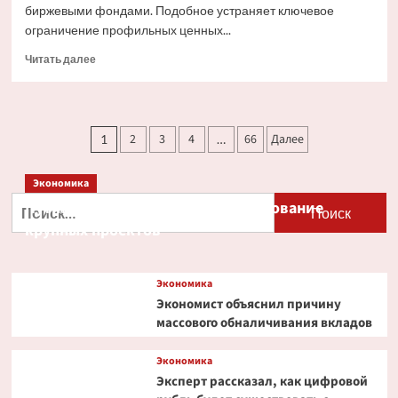
биржевыми фондами. Подобное устраняет ключевое
ограничение профильных ценных...
Прочитать
Читать далее
больше
о
Ondo
Finance
Пагинация
2
3
4
66
Далее
1
…
расширяет
записей
права
инвесторов
Экономика
в
Найти:
Путин и Костин обсудили кредитование
токенизированных
акциях
крупных проектов
Экономика
Экономист объяснил причину
массового обналичивания вкладов
Экономика
Эксперт рассказал, как цифровой