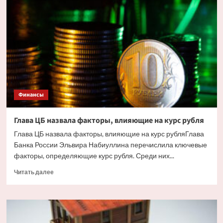
жилья
в
Сочи
ударили
украинские
дроны.
Но
есть
и
другие
Финансы
причины
Глава ЦБ назвала факторы, влияющие на курс рубля
Глава ЦБ назвала факторы, влияющие на курс рубляГлава
Банка России Эльвира Набиуллина перечислила ключевые
факторы, определяющие курс рубля. Среди них...
Прочитать
Читать далее
больше
о
Глава
ЦБ
назвала