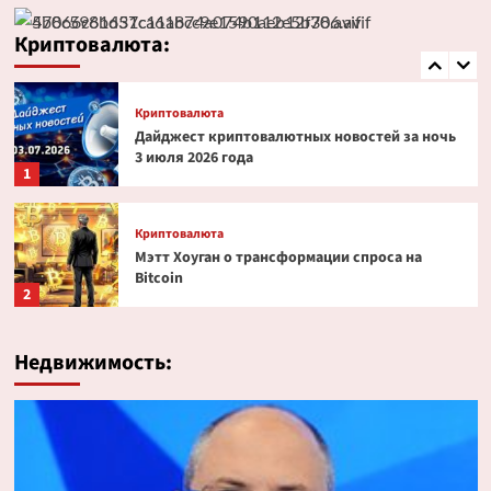
Эксперт PlanB допустил снижение биткоина
до $52 000
Криптовалюта:
5
Криптовалюта
Дайджест криптовалютных новостей за ночь
3 июля 2026 года
1
Криптовалюта
Мэтт Хоуган о трансформации спроса на
Bitcoin
2
Криптовалюта
Недвижимость:
Ondo Finance расширяет права инвесторов в
токенизированных акциях
3
Криптовалюта