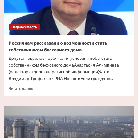
Недвижимость
Россиянам рассказали о возможности стать
собственником бесхозного дома
Депутат Гаврилов перечислил условия, чтобы стать
собственником бесхозного домаАнастасия Алимпиева
(редактор отдела оперативной информации)Фото:
Владимир Трефилов / РИА НовостиЕсли граждане...
Прочитать
Читать далее
больше
о
Россиянам
рассказали
о
возможности
стать
собственником