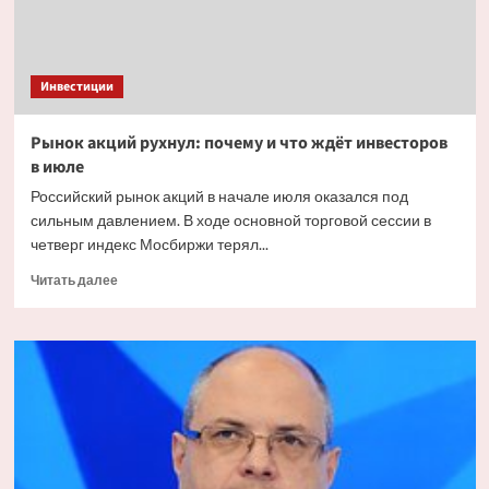
Инвестиции
Рынок акций рухнул: почему и что ждёт инвесторов
в июле
Российский рынок акций в начале июля оказался под
сильным давлением. В ходе основной торговой сессии в
четверг индекс Мосбиржи терял...
Прочитать
Читать далее
больше
о
Рынок
акций
рухнул:
почему
и что
ждёт
инвесторов
в июле