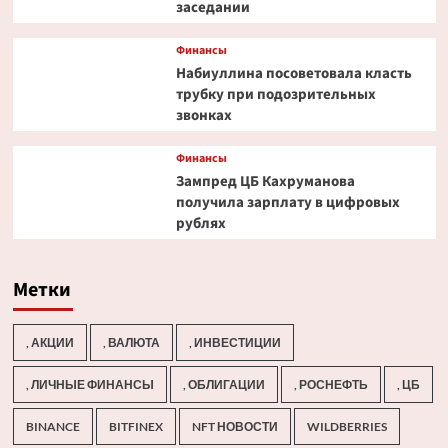
заседании
Финансы
Набиуллина посоветовала класть
трубку при подозрительных
звонках
Финансы
Зампред ЦБ Кахруманова
получила зарплату в цифровых
рублях
Метки
, АКЦИИ
, ВАЛЮТА
, ИНВЕСТИЦИИ
, ЛИЧНЫЕ ФИНАНСЫ
, ОБЛИГАЦИИ
, РОСНЕФТЬ
, ЦБ
BINANCE
BITFINEX
NFT НОВОСТИ
WILDBERRIES