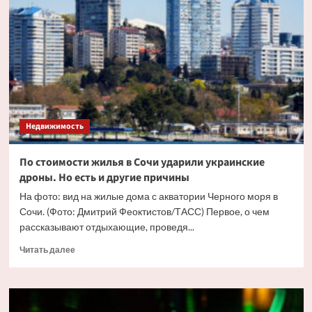
жилья
в
Москве
впервые
перевалила
за
триллион
рублей
Недвижимость
По стоимости жилья в Сочи ударили украинские
дроны. Но есть и другие причины
На фото: вид на жилые дома с акватории Черного моря в
Сочи. (Фото: Дмитрий Феоктистов/ТАСС) Первое, о чем
рассказывают отдыхающие, проведя...
Прочитать
Читать далее
больше
о
По
стоимости