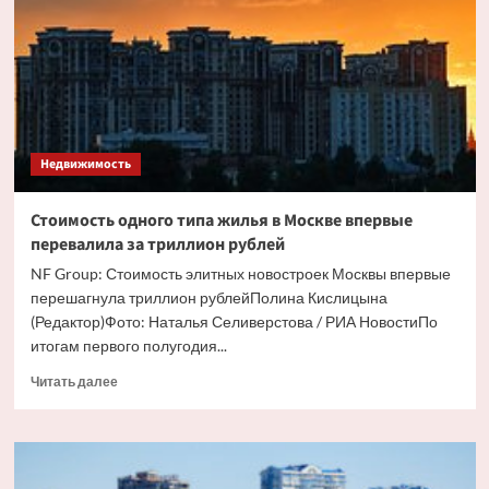
вид
элитного
жилья
в
Москве
Недвижимость
Стоимость одного типа жилья в Москве впервые
перевалила за триллион рублей
NF Group: Стоимость элитных новостроек Москвы впервые
перешагнула триллион рублейПолина Кислицына
(Редактор)Фото: Наталья Селиверстова / РИА НовостиПо
итогам первого полугодия...
Прочитать
Читать далее
больше
о
Стоимость
одного
типа