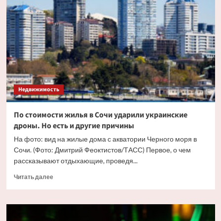
жилья
в
Москве
впервые
перевалила
за
триллион
рублей
Недвижимость
По стоимости жилья в Сочи ударили украинские
дроны. Но есть и другие причины
На фото: вид на жилые дома с акватории Черного моря в
Сочи. (Фото: Дмитрий Феоктистов/ТАСС) Первое, о чем
рассказывают отдыхающие, проведя...
Прочитать
Читать далее
больше
о
По
стоимости