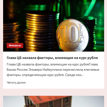
жилья
в
Сочи
ударили
украинские
дроны.
Но
есть
и
другие
Финансы
причины
Глава ЦБ назвала факторы, влияющие на курс рубля
Глава ЦБ назвала факторы, влияющие на курс рубляГлава
Банка России Эльвира Набиуллина перечислила ключевые
факторы, определяющие курс рубля. Среди них...
Прочитать
Читать далее
больше
о
Глава
ЦБ
назвала