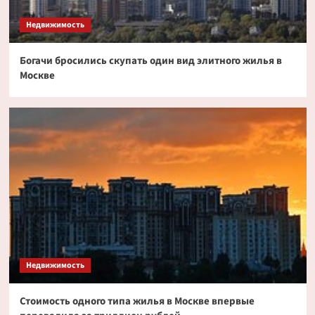
токенизированных акциях
3
Недвижимость
Богачи бросились скупать один вид элитного жилья в
Криптовалюта
Москве
Дайджест криптовалютных новостей за ночь
2 июля 2026 года
4
Криптовалюта
Эксперт PlanB допустил снижение биткоина
до $52 000
5
Недвижимость
Стоимость одного типа жилья в Москве впервые