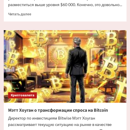
разместиться выше уровня $60 000. Конечно, это довольно...
Прочитать
Читать далее
больше
о
Дайджест
криптовалютных
новостей
за
ночь
3
июля
2026
года
Криптовалюта
Мэтт Хоуган о трансформации спроса на Bitcoin
Директор по инвестициям Bitwise Мэтт Хоуган
рассматривает текущую ситуацию на рынке в качестве