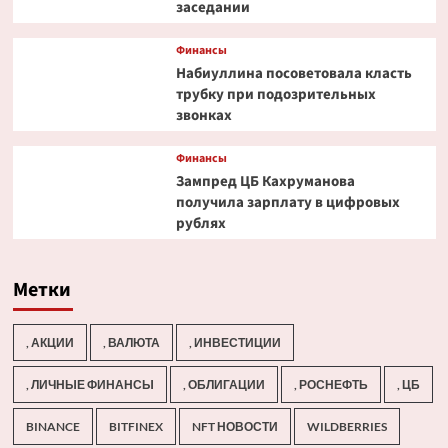
заседании
Финансы
Набиуллина посоветовала класть
трубку при подозрительных
звонках
Финансы
Зампред ЦБ Кахруманова
получила зарплату в цифровых
рублях
Метки
, АКЦИИ
, ВАЛЮТА
, ИНВЕСТИЦИИ
, ЛИЧНЫЕ ФИНАНСЫ
, ОБЛИГАЦИИ
, РОСНЕФТЬ
, ЦБ
BINANCE
BITFINEX
NFT НОВОСТИ
WILDBERRIES