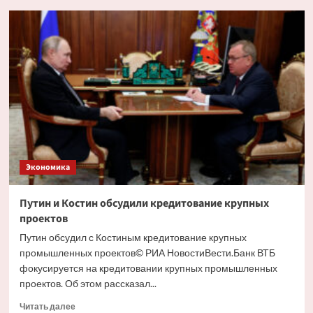
Глава
РСПП
дал
прогноз
движения
ставки
ЦБ
на
ближайшем
заседании
Экономика
Путин и Костин обсудили кредитование крупных
проектов
Путин обсудил с Костиным кредитование крупных
промышленных проектов© РИА НовостиВести.Банк ВТБ
фокусируется на кредитовании крупных промышленных
проектов. Об этом рассказал...
Прочитать
Читать далее