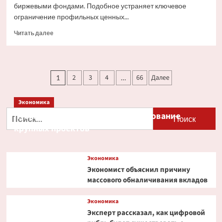
биржевыми фондами. Подобное устраняет ключевое
ограничение профильных ценных...
Прочитать
Читать далее
больше
о
Ondo
Finance
Пагинация
2
3
4
66
Далее
1
…
расширяет
записей
права
инвесторов
Экономика
в
Найти:
Путин и Костин обсудили кредитование
токенизированных
акциях
крупных проектов
Экономика
Экономист объяснил причину
массового обналичивания вкладов
Экономика
Эксперт рассказал, как цифровой