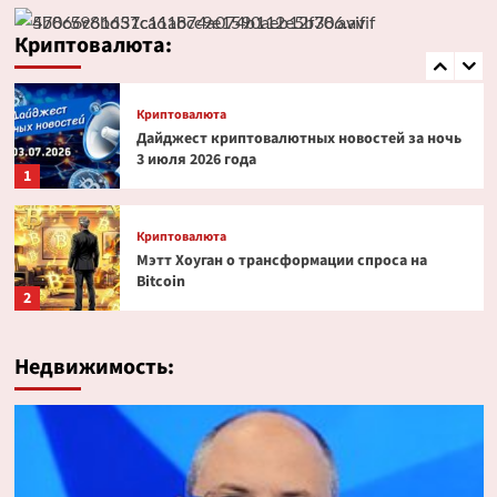
Эксперт PlanB допустил снижение биткоина
до $52 000
Криптовалюта:
5
Криптовалюта
Дайджест криптовалютных новостей за ночь
3 июля 2026 года
1
Криптовалюта
Мэтт Хоуган о трансформации спроса на
Bitcoin
2
Криптовалюта
Недвижимость:
Ondo Finance расширяет права инвесторов в
токенизированных акциях
3
Криптовалюта