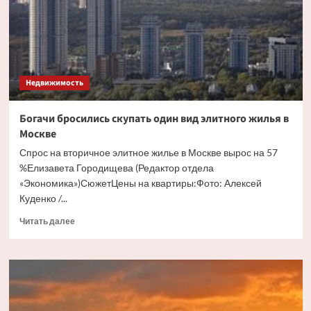
бесхозного
дома
Недвижимость
Богачи бросились скупать один вид элитного жилья в
Москве
Спрос на вторичное элитное жилье в Москве вырос на 57
%Елизавета Городищева (Редактор отдела
«Экономика»)СюжетЦены на квартиры:Фото: Алексей
Куденко /...
Прочитать
Читать далее
больше
о
Богачи
бросились
скупать
один