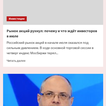
Инвестиции
Рынок акций рухнул: почему и что ждёт инвесторов
в июле
Российский рынок акций в начале июля оказался под
сильным давлением. В ходе основной торговой сессии в
четверг индекс Мосбиржи терял...
Прочитать
Читать далее
больше
о
Рынок
акций
рухнул:
почему
и что
ждёт
инвесторов
в июле