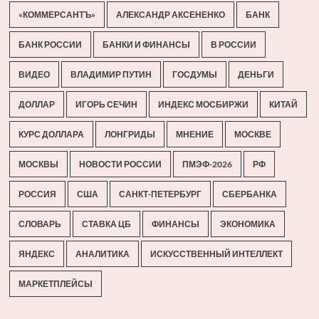
«КОММЕРСАНТЪ»
АЛЕКСАНДР АКСЕНЕНКО
БАНК
БАНК РОССИИ
БАНКИ И ФИНАНСЫ
В РОССИИ
ВИДЕО
ВЛАДИМИР ПУТИН
ГОСДУМЫ
ДЕНЬГИ
ДОЛЛАР
ИГОРЬ СЕЧИН
ИНДЕКС МОСБИРЖИ
КИТАЙ
КУРС ДОЛЛАРА
ЛОНГРИДЫ
МНЕНИЕ
МОСКВЕ
МОСКВЫ
НОВОСТИ РОССИИ
ПМЭФ-2026
РФ
РОССИЯ
США
САНКТ-ПЕТЕРБУРГ
СБЕРБАНКА
СЛОВАРЬ
СТАВКА ЦБ
ФИНАНСЫ
ЭКОНОМИКА
ЯНДЕКС
АНАЛИТИКА
ИСКУССТВЕННЫЙ ИНТЕЛЛЕКТ
МАРКЕТПЛЕЙСЫ