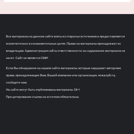
Все материалы на данном сайте взяты из открытых источников и предоставляются
исключительно в ознакомительных целях. Права на материалы принадлежат их
владельцам. Администрация сайта ответственности за содержание материала не
несет. Сайт не является СМИ!
Если Вы обнаружили на нашем сайте материалы, которые нарушают авторские
права, принадлежащие Вам, Вашей компании или организации, пожалуйста,
сообщите нам.
На сайте могут быть опубликованы материалы 18+!
При цитировании ссылка на источник обязательна.