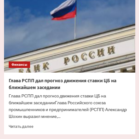
ипотека
будет
доступнее
со
снижением
инфляции
Финансы
Глава РСПП дал прогноз движения ставки ЦБ на
ближайшем заседании
Глава РСПП дал прогноз движения ставки ЦБ на
ближайшем заседанииГлава Российского союза
промышленников и предпринимателей (РСПП) Александр
Шохин выразил мнение,...
Прочитать
Читать далее
больше
о