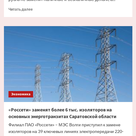
Прочитать
Читать далее
больше
о
Эксперт
рассказал,
как
цифровой
рубль
будет
существовать
с
другими
видами
валюты
Экономика
«Россети» заменят более 6 тыс. изоляторов на
основных энерготранзитах Саратовской области
Филиал ПАО «Россети» – МЭС Волги приступил к замене
изоляторов на 39 ключевых линиях электропередачи 220-