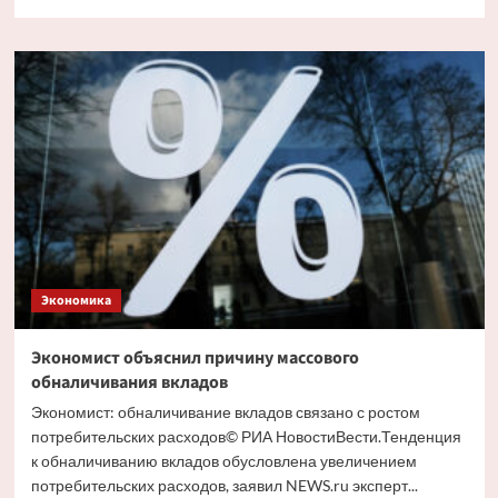
больше
о
Путин
и
Костин
обсудили
кредитование
крупных
проектов
Экономика
Экономист объяснил причину массового
обналичивания вкладов
Экономист: обналичивание вкладов связано с ростом
потребительских расходов© РИА НовостиВести.Тенденция
к обналичиванию вкладов обусловлена увеличением
потребительских расходов, заявил NEWS.ru эксперт...