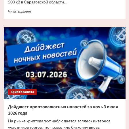
500 кВ в Саратовской области....
Прочитать
Читать далее
больше
о
«Россети»
заменят
более
6
тыс.
изоляторов
на
основных
энерготранзитах
Саратовской
области
Криптовалюта
Дайджест криптовалютных новостей за ночь 3 июля
2026 года
На рынке криптовалют наблюдается всплеск интереса
участников торгов, что позволило биткоину вновь