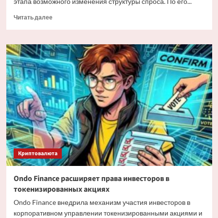
этапа возможного изменения структуры спроса. По его...
Прочитать
Читать далее
больше
о
Мэтт
Хоуган
о
трансформации
спроса
на
Bitcoin
Криптовалюта
Ondo Finance расширяет права инвесторов в
токенизированных акциях
Ondo Finance внедрила механизм участия инвесторов в
корпоративном управлении токенизированными акциями и