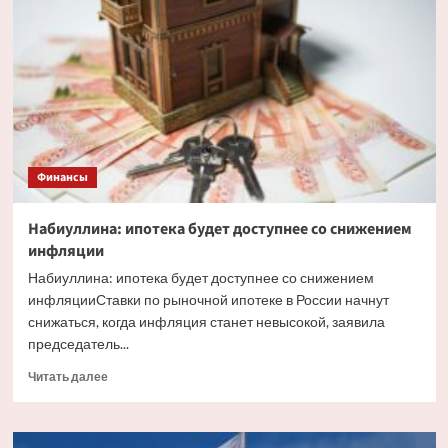
факторы,
влияющие
на
курс
рубля
Финансы
Набиуллина: ипотека будет доступнее со снижением
инфляции
Набиуллина: ипотека будет доступнее со снижением
инфляцииСтавки по рыночной ипотеке в России начнут
снижаться, когда инфляция станет невысокой, заявила
председатель...
Прочитать
Читать далее
больше
о
Набиуллина: