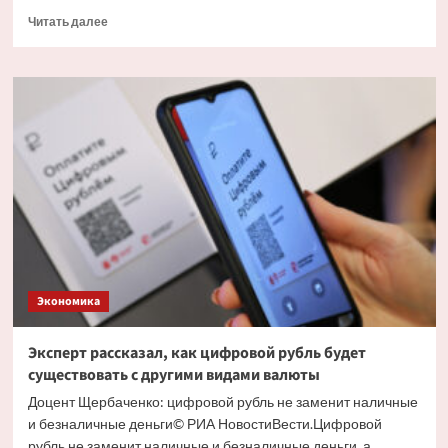
Прочитать
Читать далее
больше
о
Экономист
объяснил
причину
массового
обналичивания
вкладов
Экономика
Эксперт рассказал, как цифровой рубль будет
существовать с другими видами валюты
Доцент Щербаченко: цифровой рубль не заменит наличные
и безналичные деньги© РИА НовостиВести.Цифровой
рубль не заменит наличные и безналичные деньги, а...