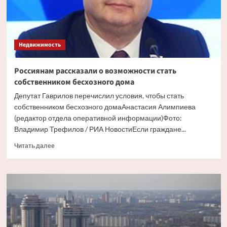
Недвижимость
Россиянам рассказали о возможности стать
собственником бесхозного дома
Депутат Гаврилов перечислил условия, чтобы стать
собственником бесхозного домаАнастасия Алимпиева
(редактор отдела оперативной информации)Фото:
Владимир Трефилов / РИА НовостиЕсли граждане...
Прочитать
Читать далее
больше
о
Россиянам
рассказали
о
возможности
стать
собственником