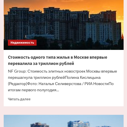
вид
элитного
жилья
в
Москве
Недвижимость
Стоимость одного типа жилья в Москве впервые
перевалила за триллион рублей
NF Group: Стоимость элитных новостроек Москвы впервые
перешагнула триллион рублейПолина Кислицына
(Редактор)Фото: Наталья Селиверстова / РИА НовостиПо
итогам первого полугодия...
Прочитать
Читать далее
больше
о
Стоимость
одного
типа