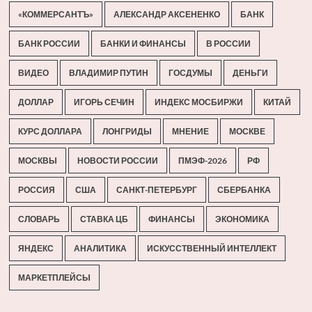
«КОММЕРСАНТЪ»
АЛЕКСАНДР АКСЕНЕНКО
БАНК
БАНК РОССИИ
БАНКИ И ФИНАНСЫ
В РОССИИ
ВИДЕО
ВЛАДИМИР ПУТИН
ГОСДУМЫ
ДЕНЬГИ
ДОЛЛАР
ИГОРЬ СЕЧИН
ИНДЕКС МОСБИРЖИ
КИТАЙ
КУРС ДОЛЛАРА
ЛОНГРИДЫ
МНЕНИЕ
МОСКВЕ
МОСКВЫ
НОВОСТИ РОССИИ
ПМЭФ-2026
РФ
РОССИЯ
США
САНКТ-ПЕТЕРБУРГ
СБЕРБАНКА
СЛОВАРЬ
СТАВКА ЦБ
ФИНАНСЫ
ЭКОНОМИКА
ЯНДЕКС
АНАЛИТИКА
ИСКУССТВЕННЫЙ ИНТЕЛЛЕКТ
МАРКЕТПЛЕЙСЫ