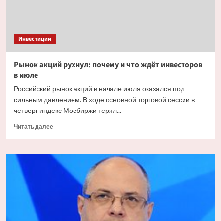
Инвестиции
Рынок акций рухнул: почему и что ждёт инвесторов
в июле
Российский рынок акций в начале июля оказался под
сильным давлением. В ходе основной торговой сессии в
четверг индекс Мосбиржи терял...
Прочитать
Читать далее
больше
о
Рынок
акций
рухнул:
почему
и что
ждёт
инвесторов
в июле