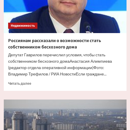
Недвижимость
Россиянам рассказали о возможности стать
собственником бесхозного дома
Депутат Гаврилов перечислил условия, чтобы стать
собственником бесхозного домаАнастасия Алимпиева
(редактор отдела оперативной информации)Фото:
Владимир Трефилов / РИА НовостиЕсли граждане...
Прочитать
Читать далее
больше
о
Россиянам
рассказали
о
возможности
стать
собственником