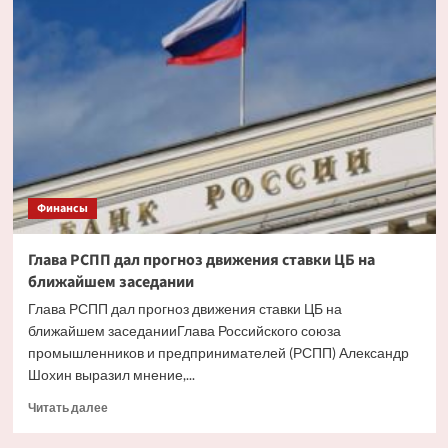
ипотека
будет
доступнее
со
снижением
инфляции
Финансы
Глава РСПП дал прогноз движения ставки ЦБ на
ближайшем заседании
Глава РСПП дал прогноз движения ставки ЦБ на
ближайшем заседанииГлава Российского союза
промышленников и предпринимателей (РСПП) Александр
Шохин выразил мнение,...
Прочитать
Читать далее
больше
о