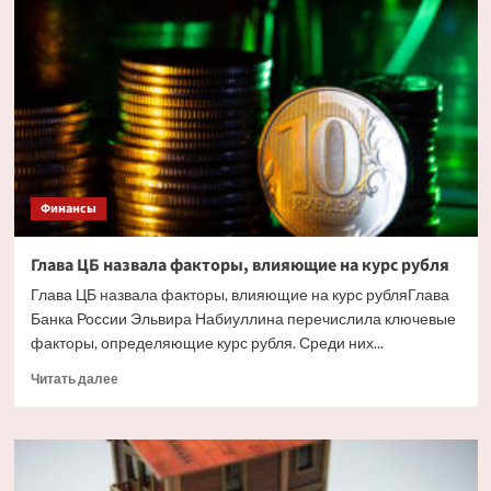
жилья
в
Сочи
ударили
украинские
дроны.
Но
есть
и
другие
Финансы
причины
Глава ЦБ назвала факторы, влияющие на курс рубля
Глава ЦБ назвала факторы, влияющие на курс рубляГлава
Банка России Эльвира Набиуллина перечислила ключевые
факторы, определяющие курс рубля. Среди них...
Прочитать
Читать далее
больше
о
Глава
ЦБ
назвала