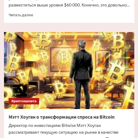
разместиться выше уровня $60 000. Конечно, это довольно...
Прочитать
Читать далее
больше
о
Дайджест
криптовалютных
новостей
за
ночь
3
июля
2026
года
Криптовалюта
Мэтт Хоуган о трансформации спроса на Bitcoin
Директор по инвестициям Bitwise Мэтт Хоуган
рассматривает текущую ситуацию на рынке в качестве