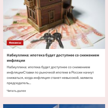
факторы,
влияющие
на
курс
рубля
Финансы
Набиуллина: ипотека будет доступнее со снижением
инфляции
Набиуллина: ипотека будет доступнее со снижением
инфляцииСтавки по рыночной ипотеке в России начнут
снижаться, когда инфляция станет невысокой, заявила
председатель...
Прочитать
Читать далее
больше
о
Набиуллина: