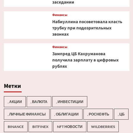
заседании
Финансы
Набиуллина посоветовала класть
трубку при подозрительных
звонках
Финансы
Зампред ЦБ Кахруманова
получила зарплату в цифровых
рублях
Метки
, АКЦИИ
, ВАЛЮТА
, ИНВЕСТИЦИИ
, ЛИЧНЫЕ ФИНАНСЫ
, ОБЛИГАЦИИ
, РОСНЕФТЬ
, ЦБ
BINANCE
BITFINEX
NFT НОВОСТИ
WILDBERRIES