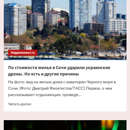
жилья
в
Москве
впервые
перевалила
за
триллион
рублей
Недвижимость
По стоимости жилья в Сочи ударили украинские
дроны. Но есть и другие причины
На фото: вид на жилые дома с акватории Черного моря в
Сочи. (Фото: Дмитрий Феоктистов/ТАСС) Первое, о чем
рассказывают отдыхающие, проведя...
Прочитать
Читать далее
больше
о
По
стоимости