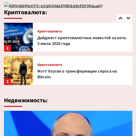
Эксперт PlanB допустил снижение биткоина
до $52 000
Криптовалюта:
5
Криптовалюта
Дайджест криптовалютных новостей за ночь
3 июля 2026 года
1
Криптовалюта
Мэтт Хоуган о трансформации спроса на
Bitcoin
2
Криптовалюта
Недвижимость:
Ondo Finance расширяет права инвесторов в
токенизированных акциях
3
Криптовалюта