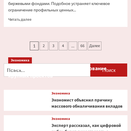
биржевыми фондами. Подобное устраняет ключевое
ограничение профильных ценных...
Прочитать
Читать далее
больше
о
Ondo
Finance
Пагинация
2
3
4
66
Далее
1
…
расширяет
записей
права
инвесторов
Экономика
в
Найти:
Путин и Костин обсудили кредитование
токенизированных
акциях
крупных проектов
Экономика
Экономист объяснил причину
массового обналичивания вкладов
Экономика
Эксперт рассказал, как цифровой