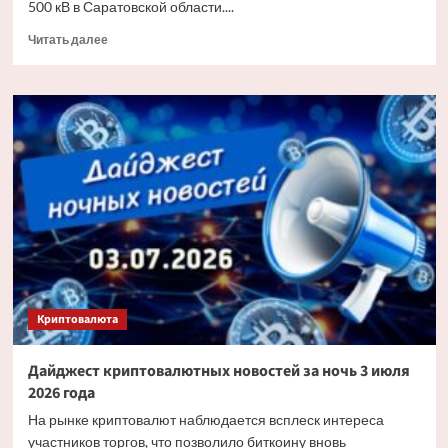
500 кВ в Саратовской области....
Прочитать
Читать далее
больше
о
«Россети»
заменят
более
6
тыс.
изоляторов
на
основных
энерготранзитах
Саратовской
области
Криптовалюта
Дайджест криптовалютных новостей за ночь 3 июля
2026 года
На рынке криптовалют наблюдается всплеск интереса
участников торгов, что позволило биткоину вновь