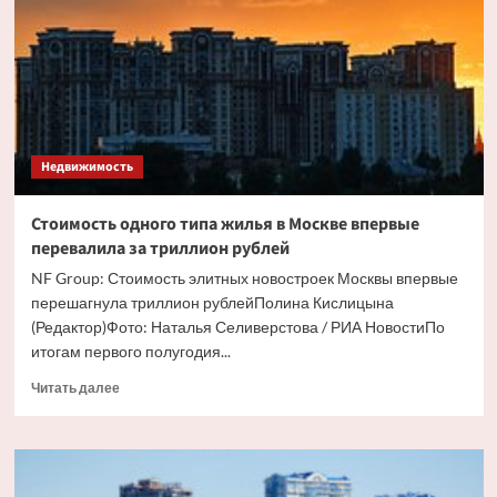
вид
элитного
жилья
в
Москве
Недвижимость
Стоимость одного типа жилья в Москве впервые
перевалила за триллион рублей
NF Group: Стоимость элитных новостроек Москвы впервые
перешагнула триллион рублейПолина Кислицына
(Редактор)Фото: Наталья Селиверстова / РИА НовостиПо
итогам первого полугодия...
Прочитать
Читать далее
больше
о
Стоимость
одного
типа