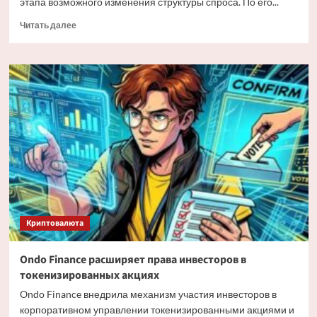
этапа возможного изменения структуры спроса. По его...
Прочитать
Читать далее
больше
о
Мэтт
Хоуган
о
трансформации
спроса
на
Bitcoin
Криптовалюта
Ondo Finance расширяет права инвесторов в
токенизированных акциях
Ondo Finance внедрила механизм участия инвесторов в
корпоративном управлении токенизированными акциями и