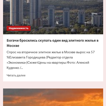
бесхозного
дома
Недвижимость
Богачи бросились скупать один вид элитного жилья в
Москве
Спрос на вторичное элитное жилье в Москве вырос на 57
%Елизавета Городищева (Редактор отдела
«Экономика»)СюжетЦены на квартиры:Фото: Алексей
Куденко /...
Прочитать
Читать далее
больше
о
Богачи
бросились
скупать
один