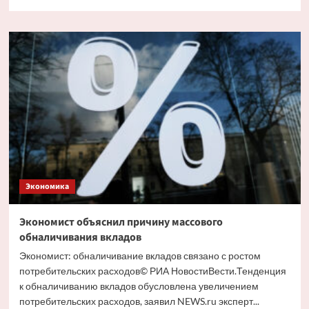
больше
о
Путин
и
Костин
обсудили
кредитование
крупных
проектов
Экономика
Экономист объяснил причину массового
обналичивания вкладов
Экономист: обналичивание вкладов связано с ростом
потребительских расходов© РИА НовостиВести.Тенденция
к обналичиванию вкладов обусловлена увеличением
потребительских расходов, заявил NEWS.ru эксперт...