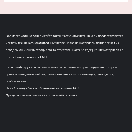
Все материалы на данном сайте взяты из открытых источников и предоставляются
исключительно в ознакомительных целях. Права на материалы принадлежат их
владельцам. Администрация сайта ответственности за содержание материала не
несет. Сайт не является СМИ!
Если Вы обнаружили на нашем сайте материалы, которые нарушают авторские
права, принадлежащие Вам, Вашей компании или организации, пожалуйста,
сообщите нам.
На сайте могут быть опубликованы материалы 18+!
При цитировании ссылка на источник обязательна.