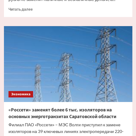
Прочитать
Читать далее
больше
о
Эксперт
рассказал,
как
цифровой
рубль
будет
существовать
с
другими
видами
валюты
Экономика
«Россети» заменят более 6 тыс. изоляторов на
основных энерготранзитах Саратовской области
Филиал ПАО «Россети» – МЭС Волги приступил к замене
изоляторов на 39 ключевых линиях электропередачи 220-