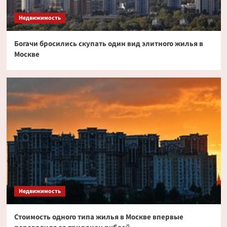
токенизированных акциях
3
Недвижимость
Богачи бросились скупать один вид элитного жилья в
Криптовалюта
Москве
Дайджест криптовалютных новостей за ночь
2 июля 2026 года
4
Криптовалюта
Эксперт PlanB допустил снижение биткоина
до $52 000
5
Недвижимость
Стоимость одного типа жилья в Москве впервые