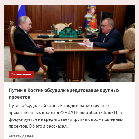
Глава
РСПП
дал
прогноз
движения
ставки
ЦБ
на
ближайшем
заседании
Экономика
Путин и Костин обсудили кредитование крупных
проектов
Путин обсудил с Костиным кредитование крупных
промышленных проектов© РИА НовостиВести.Банк ВТБ
фокусируется на кредитовании крупных промышленных
проектов. Об этом рассказал...
Прочитать
Читать далее