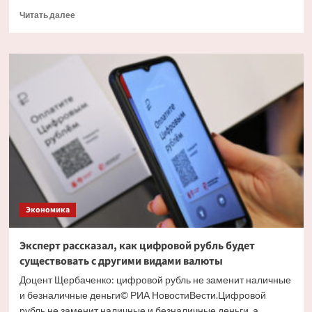
Прочитать
Читать далее
больше
о
Экономист
объяснил
причину
массового
обналичивания
вкладов
Экономика
Эксперт рассказал, как цифровой рубль будет
существовать с другими видами валюты
Доцент Щербаченко: цифровой рубль не заменит наличные
и безналичные деньги© РИА НовостиВести.Цифровой
рубль не заменит наличные и безналичные деньги, а...