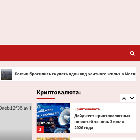
Криптовалюта
Ondo Finance расширяет
права инвесторов в
токенизированных акциях
3
Криптовалюта
Дайджест криптовалютных
новостей за ночь 2 июля
2026 года
4
осились скупать один вид элитного жилья в Москве
Ст
Криптовалюта
Эксперт PlanB допустил
снижение биткоина до $52
Криптовалюта:
000
5
Криптовалюта
Дайджест криптовалютных
новостей за ночь 3 июля
2026 года
1