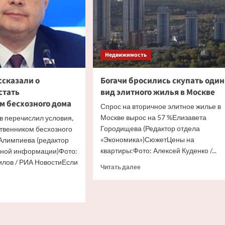
Недвижимость
ссказали о
Богачи бросились скупать один
стать
вид элитного жилья в Москве
м бесхозного дома
Спрос на вторичное элитное жилье в
Москве вырос на 57 %Елизавета
в перечислил условия,
Городищева (Редактор отдела
ственником бесхозного
«Экономика»)СюжетЦены на
Алимпиева (редактор
квартиры:Фото: Алексей Куденко /...
вной информации)Фото:
лов / РИА НовостиЕсли
Прочитать
Читать далее
больше
о
итать
Богачи
ше
бросились
скупать
иянам
один