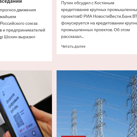
аседании
Путин обсудил с Костиным
кредитование крупных промышленны
 прогноз движения
проектов© РИА НовостиВести.Банк В
лижайшем
фокусируется на кредитовании крупн
Российского союза
промышленных проектов. Об этом
 и предпринимателей
рассказал...
др Шохин выразил
Прочитать
Читать далее
больше
итать
о
ше
Путин
и
а
Костин
П
обсудили
кредитование
ноз
крупных
ения
проектов
ки
жайшем
дании