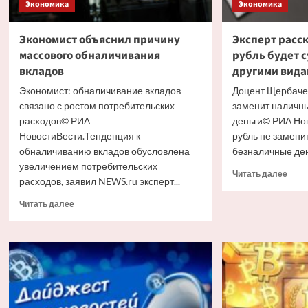
Экономика
Экономика
Экономист объяснил причину
Эксперт расс
массового обналичивания
рубль будет с
вкладов
другими вид
Экономист: обналичивание вкладов
Доцент Щербаче
связано с ростом потребительских
заменит наличн
расходов© РИА
деньги© РИА Но
НовостиВести.Тенденция к
рубль не замени
обналичиванию вкладов обусловлена
безналичные день
увеличением потребительских
Проч
Читать далее
расходов, заявил NEWS.ru эксперт...
боль
о
Прочитать
Читать далее
Эксп
больше
расс
о
как
Экономист
цифр
объяснил
рубл
причину
буде
массового
суще
обналичивания
с
вкладов