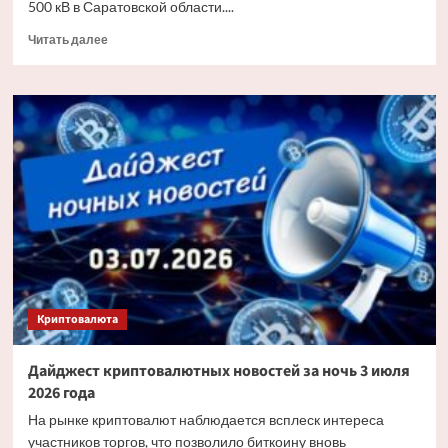
500 кВ в Саратовской области....
Прочитать
Читать далее
больше
о
«Россети»
заменят
более
6
тыс.
изоляторов
на
основных
энерготранзитах
Саратовской
области
Криптовалюта
Дайджест криптовалютных новостей за ночь 3 июля
2026 года
На рынке криптовалют наблюдается всплеск интереса
участников торгов, что позволило биткоину вновь