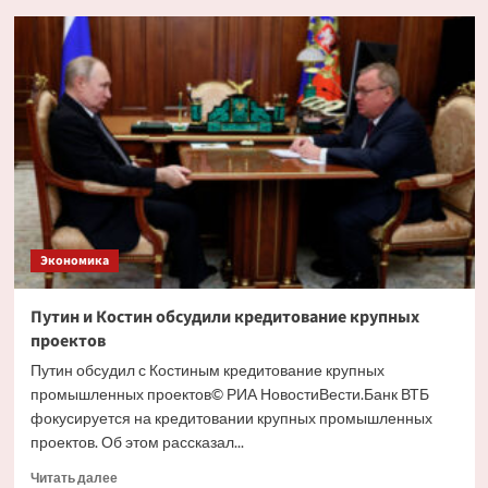
Глава
РСПП
дал
прогноз
движения
ставки
ЦБ
на
ближайшем
заседании
Экономика
Путин и Костин обсудили кредитование крупных
проектов
Путин обсудил с Костиным кредитование крупных
промышленных проектов© РИА НовостиВести.Банк ВТБ
фокусируется на кредитовании крупных промышленных
проектов. Об этом рассказал...
Прочитать
Читать далее