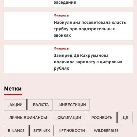
заседании
Финансы
Набиуллина посоветовала класть
трубку при подозрительных
звонках
Финансы
Зампред ЦБ Кахруманова
получила зарплату в цифровых
рублях
Метки
, АКЦИИ
, ВАЛЮТА
, ИНВЕСТИЦИИ
, ЛИЧНЫЕ ФИНАНСЫ
, ОБЛИГАЦИИ
, РОСНЕФТЬ
, ЦБ
BINANCE
BITFINEX
NFT НОВОСТИ
WILDBERRIES