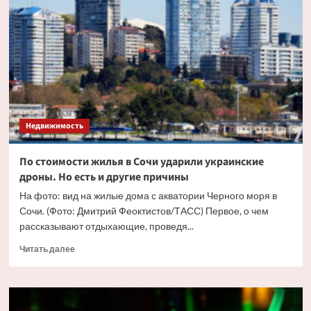
жилья
в
Москве
впервые
перевалила
за
триллион
рублей
Недвижимость
По стоимости жилья в Сочи ударили украинские
дроны. Но есть и другие причины
На фото: вид на жилые дома с акватории Черного моря в
Сочи. (Фото: Дмитрий Феоктистов/ТАСС) Первое, о чем
рассказывают отдыхающие, проведя...
Прочитать
Читать далее
больше
о
По
стоимости