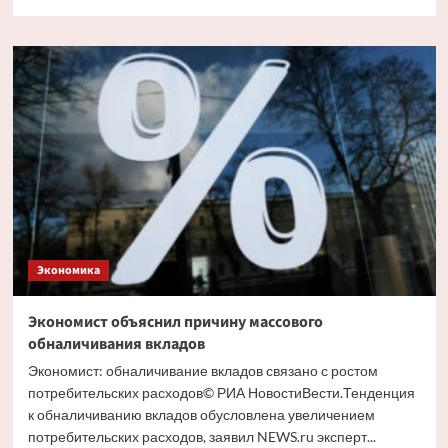
больше
о
Путин
и
Костин
обсудили
кредитование
крупных
проектов
Экономика
Экономист объяснил причину массового
обналичивания вкладов
Экономист: обналичивание вкладов связано с ростом
потребительских расходов© РИА НовостиВести.Тенденция
к обналичиванию вкладов обусловлена увеличением
потребительских расходов, заявил NEWS.ru эксперт...