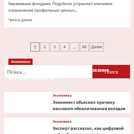
биржевыми фондами. Подобное устраняет ключевое
ограничение профильных ценных...
Прочитать
Читать далее
больше
о
Ondo
Finance
Пагинация
2
3
4
66
Далее
1
…
расширяет
записей
права
инвесторов
Экономика
в
Найти:
Путин и Костин обсудили кредитование
токенизированных
акциях
крупных проектов
Экономика
Экономист объяснил причину
массового обналичивания вкладов
Экономика
Эксперт рассказал, как цифровой