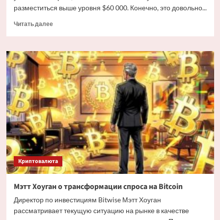
разместиться выше уровня $60 000. Конечно, это довольно...
Прочитать
Читать далее
больше
о
Дайджест
криптовалютных
новостей
за
ночь
3
июля
2026
года
Криптовалюта
Мэтт Хоуган о трансформации спроса на Bitcoin
Директор по инвестициям Bitwise Мэтт Хоуган
рассматривает текущую ситуацию на рынке в качестве