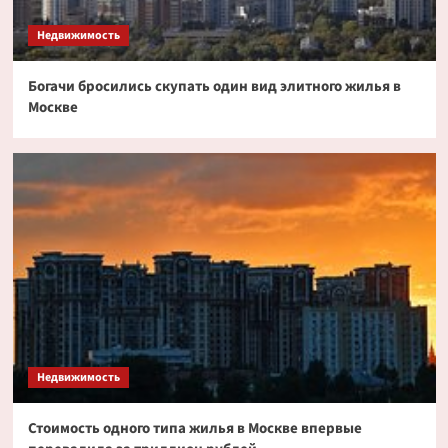
токенизированных акциях
3
Недвижимость
Богачи бросились скупать один вид элитного жилья в
Криптовалюта
Москве
Дайджест криптовалютных новостей за ночь
2 июля 2026 года
4
Криптовалюта
Эксперт PlanB допустил снижение биткоина
до $52 000
5
Недвижимость
Стоимость одного типа жилья в Москве впервые