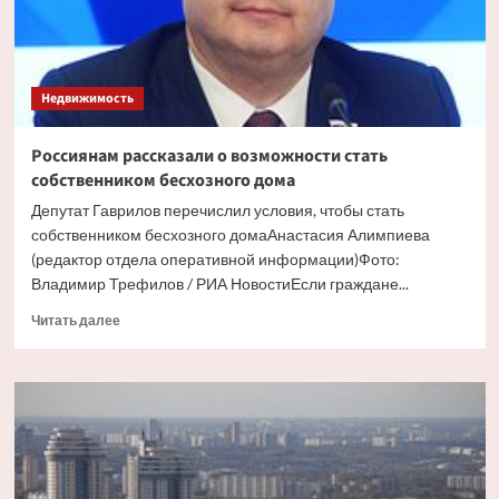
Недвижимость
Россиянам рассказали о возможности стать
собственником бесхозного дома
Депутат Гаврилов перечислил условия, чтобы стать
собственником бесхозного домаАнастасия Алимпиева
(редактор отдела оперативной информации)Фото:
Владимир Трефилов / РИА НовостиЕсли граждане...
Прочитать
Читать далее
больше
о
Россиянам
рассказали
о
возможности
стать
собственником