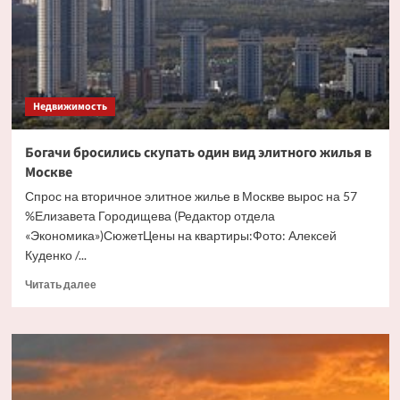
бесхозного
дома
Недвижимость
Богачи бросились скупать один вид элитного жилья в
Москве
Спрос на вторичное элитное жилье в Москве вырос на 57
%Елизавета Городищева (Редактор отдела
«Экономика»)СюжетЦены на квартиры:Фото: Алексей
Куденко /...
Прочитать
Читать далее
больше
о
Богачи
бросились
скупать
один