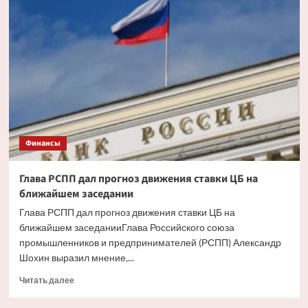
ипотека
будет
доступнее
со
снижением
инфляции
Финансы
Глава РСПП дал прогноз движения ставки ЦБ на
ближайшем заседании
Глава РСПП дал прогноз движения ставки ЦБ на
ближайшем заседанииГлава Российского союза
промышленников и предпринимателей (РСПП) Александр
Шохин выразил мнение,...
Прочитать
Читать далее
больше
о