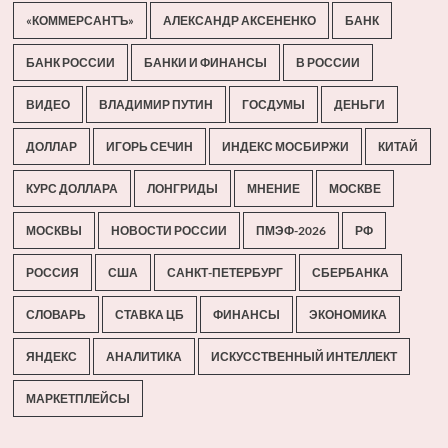
«КОММЕРСАНТЪ»
АЛЕКСАНДР АКСЕНЕНКО
БАНК
БАНК РОССИИ
БАНКИ И ФИНАНСЫ
В РОССИИ
ВИДЕО
ВЛАДИМИР ПУТИН
ГОСДУМЫ
ДЕНЬГИ
ДОЛЛАР
ИГОРЬ СЕЧИН
ИНДЕКС МОСБИРЖИ
КИТАЙ
КУРС ДОЛЛАРА
ЛОНГРИДЫ
МНЕНИЕ
МОСКВЕ
МОСКВЫ
НОВОСТИ РОССИИ
ПМЭФ-2026
РФ
РОССИЯ
США
САНКТ-ПЕТЕРБУРГ
СБЕРБАНКА
СЛОВАРЬ
СТАВКА ЦБ
ФИНАНСЫ
ЭКОНОМИКА
ЯНДЕКС
АНАЛИТИКА
ИСКУССТВЕННЫЙ ИНТЕЛЛЕКТ
МАРКЕТПЛЕЙСЫ