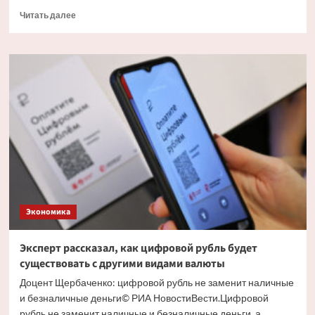
Прочитать
Читать далее
больше
о
Экономист
объяснил
причину
массового
обналичивания
вкладов
Экономика
Эксперт рассказал, как цифровой рубль будет
существовать с другими видами валюты
Доцент Щербаченко: цифровой рубль не заменит наличные
и безналичные деньги© РИА НовостиВести.Цифровой
рубль не заменит наличные и безналичные деньги, а...