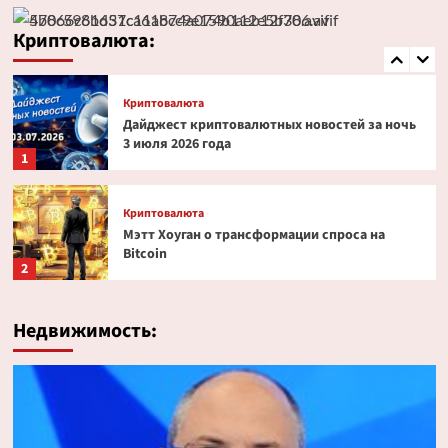
Эксперт PlanB допустил снижение биткоина
до $52 000
Криптовалюта:
5
Криптовалюта
Дайджест криптовалютных новостей за ночь
3 июля 2026 года
1
Криптовалюта
Мэтт Хоуган о трансформации спроса на
Bitcoin
2
Криптовалюта
Недвижимость:
Ondo Finance расширяет права инвесторов в
токенизированных акциях
3
Криптовалюта