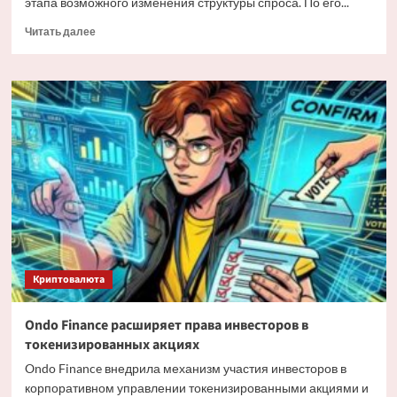
этапа возможного изменения структуры спроса. По его...
Прочитать
Читать далее
больше
о
Мэтт
Хоуган
о
трансформации
спроса
на
Bitcoin
Криптовалюта
Ondo Finance расширяет права инвесторов в
токенизированных акциях
Ondo Finance внедрила механизм участия инвесторов в
корпоративном управлении токенизированными акциями и