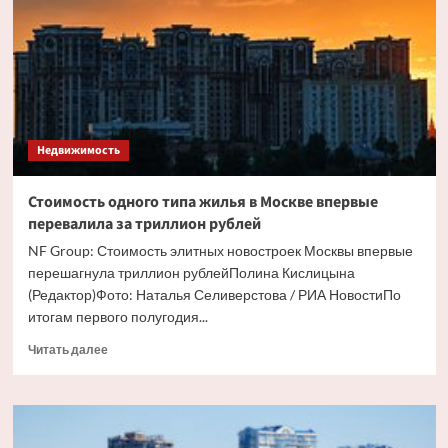
вид
элитного
жилья
в
Москве
Недвижимость
Стоимость одного типа жилья в Москве впервые
перевалила за триллион рублей
NF Group: Стоимость элитных новостроек Москвы впервые
перешагнула триллион рублейПолина Кислицына
(Редактор)Фото: Наталья Селиверстова / РИА НовостиПо
итогам первого полугодия...
Прочитать
Читать далее
больше
о
Стоимость
одного
типа