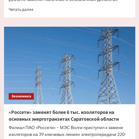
Прочитать
Читать далее
больше
о
Эксперт
рассказал,
как
цифровой
рубль
будет
существовать
с
другими
видами
валюты
Экономика
«Россети» заменят более 6 тыс. изоляторов на
основных энерготранзитах Саратовской области
Филиал ПАО «Россети» – МЭС Волги приступил к замене
изоляторов на 39 ключевых линиях электропередачи 220-