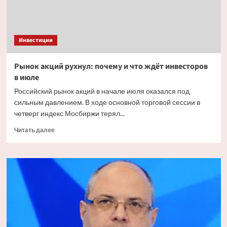
Инвестиции
Рынок акций рухнул: почему и что ждёт инвесторов
в июле
Российский рынок акций в начале июля оказался под
сильным давлением. В ходе основной торговой сессии в
четверг индекс Мосбиржи терял...
Прочитать
Читать далее
больше
о
Рынок
акций
рухнул:
почему
и что
ждёт
инвесторов
в июле