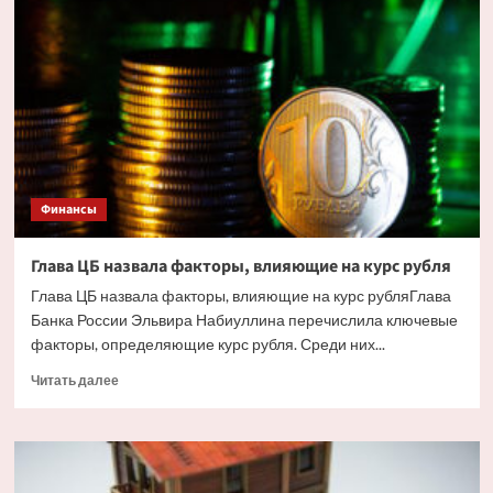
жилья
в
Сочи
ударили
украинские
дроны.
Но
есть
и
другие
Финансы
причины
Глава ЦБ назвала факторы, влияющие на курс рубля
Глава ЦБ назвала факторы, влияющие на курс рубляГлава
Банка России Эльвира Набиуллина перечислила ключевые
факторы, определяющие курс рубля. Среди них...
Прочитать
Читать далее
больше
о
Глава
ЦБ
назвала