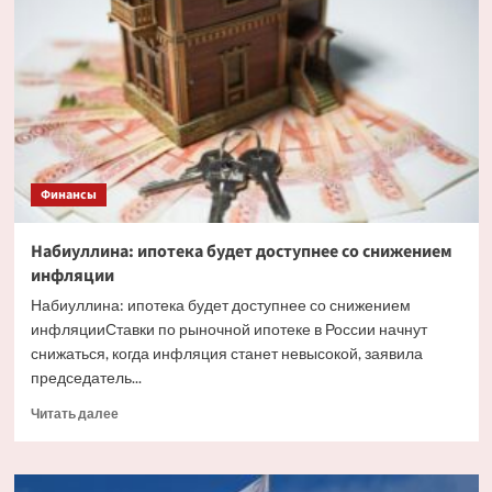
факторы,
влияющие
на
курс
рубля
Финансы
Набиуллина: ипотека будет доступнее со снижением
инфляции
Набиуллина: ипотека будет доступнее со снижением
инфляцииСтавки по рыночной ипотеке в России начнут
снижаться, когда инфляция станет невысокой, заявила
председатель...
Прочитать
Читать далее
больше
о
Набиуллина: