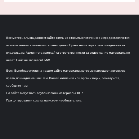
Все материалы на данном сайте взяты из открытых источников и предоставляются
исключительно в ознакомительных целях. Права на материалы принадлежат их
владельцам. Администрация сайта ответственности за содержание материала не
несет. Сайт не является СМИ!
Если Вы обнаружили на нашем сайте материалы, которые нарушают авторские
права, принадлежащие Вам, Вашей компании или организации, пожалуйста,
сообщите нам.
На сайте могут быть опубликованы материалы 18+!
При цитировании ссылка на источник обязательна.