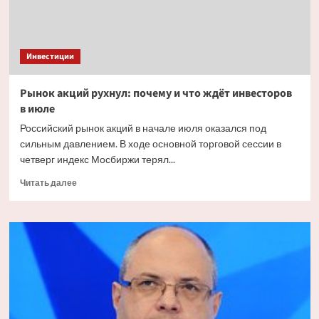
Инвестиции
Рынок акций рухнул: почему и что ждёт инвесторов
в июле
Российский рынок акций в начале июля оказался под
сильным давлением. В ходе основной торговой сессии в
четверг индекс Мосбиржи терял...
Прочитать
Читать далее
больше
о
Рынок
акций
рухнул:
почему
и что
ждёт
инвесторов
в июле