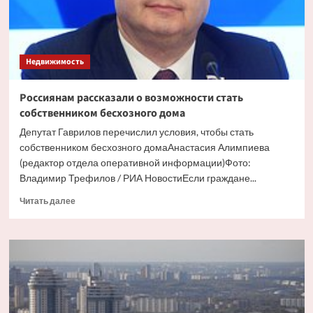
Недвижимость
Россиянам рассказали о возможности стать
собственником бесхозного дома
Депутат Гаврилов перечислил условия, чтобы стать
собственником бесхозного домаАнастасия Алимпиева
(редактор отдела оперативной информации)Фото:
Владимир Трефилов / РИА НовостиЕсли граждане...
Прочитать
Читать далее
больше
о
Россиянам
рассказали
о
возможности
стать
собственником