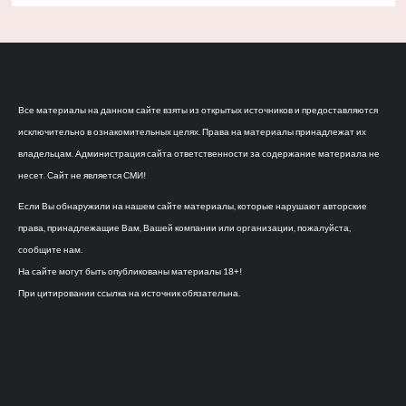
Все материалы на данном сайте взяты из открытых источников и предоставляются
исключительно в ознакомительных целях. Права на материалы принадлежат их
владельцам. Администрация сайта ответственности за содержание материала не
несет. Сайт не является СМИ!
Если Вы обнаружили на нашем сайте материалы, которые нарушают авторские
права, принадлежащие Вам, Вашей компании или организации, пожалуйста,
сообщите нам.
На сайте могут быть опубликованы материалы 18+!
При цитировании ссылка на источник обязательна.