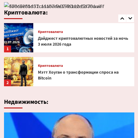
Эксперт PlanB допустил снижение биткоина
до $52 000
Криптовалюта:
5
Криптовалюта
Дайджест криптовалютных новостей за ночь
3 июля 2026 года
1
Криптовалюта
Мэтт Хоуган о трансформации спроса на
Bitcoin
2
Криптовалюта
Недвижимость:
Ondo Finance расширяет права инвесторов в
токенизированных акциях
3
Криптовалюта