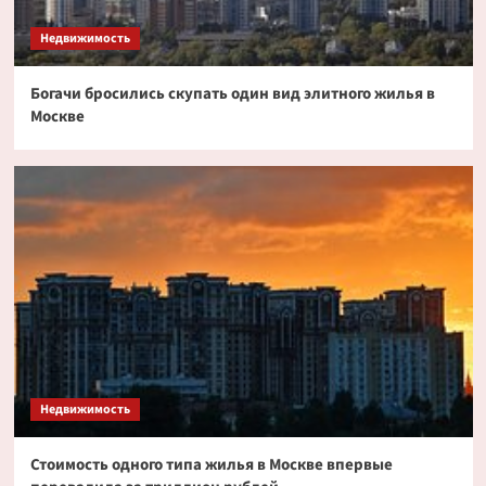
токенизированных акциях
3
Недвижимость
Богачи бросились скупать один вид элитного жилья в
Криптовалюта
Москве
Дайджест криптовалютных новостей за ночь
2 июля 2026 года
4
Криптовалюта
Эксперт PlanB допустил снижение биткоина
до $52 000
5
Недвижимость
Стоимость одного типа жилья в Москве впервые