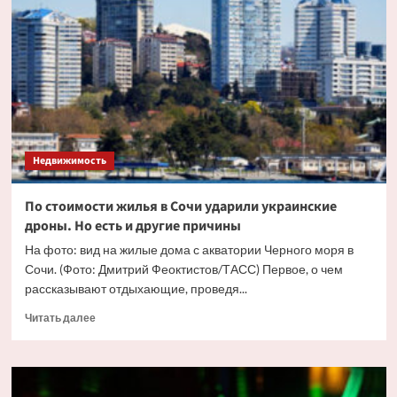
жилья
в
Москве
впервые
перевалила
за
триллион
рублей
Недвижимость
По стоимости жилья в Сочи ударили украинские
дроны. Но есть и другие причины
На фото: вид на жилые дома с акватории Черного моря в
Сочи. (Фото: Дмитрий Феоктистов/ТАСС) Первое, о чем
рассказывают отдыхающие, проведя...
Прочитать
Читать далее
больше
о
По
стоимости