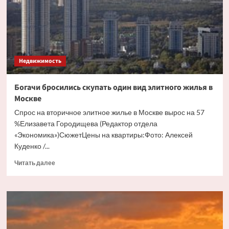
бесхозного
дома
Недвижимость
Богачи бросились скупать один вид элитного жилья в
Москве
Спрос на вторичное элитное жилье в Москве вырос на 57
%Елизавета Городищева (Редактор отдела
«Экономика»)СюжетЦены на квартиры:Фото: Алексей
Куденко /...
Прочитать
Читать далее
больше
о
Богачи
бросились
скупать
один