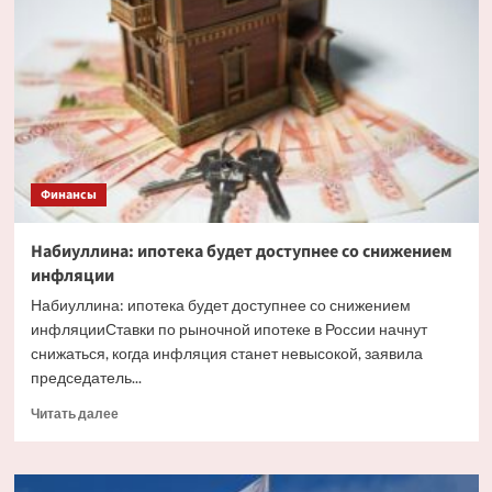
факторы,
влияющие
на
курс
рубля
Финансы
Набиуллина: ипотека будет доступнее со снижением
инфляции
Набиуллина: ипотека будет доступнее со снижением
инфляцииСтавки по рыночной ипотеке в России начнут
снижаться, когда инфляция станет невысокой, заявила
председатель...
Прочитать
Читать далее
больше
о
Набиуллина: