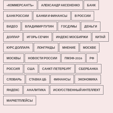
«КОММЕРСАНТЪ»
АЛЕКСАНДР АКСЕНЕНКО
БАНК
БАНК РОССИИ
БАНКИ И ФИНАНСЫ
В РОССИИ
ВИДЕО
ВЛАДИМИР ПУТИН
ГОСДУМЫ
ДЕНЬГИ
ДОЛЛАР
ИГОРЬ СЕЧИН
ИНДЕКС МОСБИРЖИ
КИТАЙ
КУРС ДОЛЛАРА
ЛОНГРИДЫ
МНЕНИЕ
МОСКВЕ
МОСКВЫ
НОВОСТИ РОССИИ
ПМЭФ-2026
РФ
РОССИЯ
США
САНКТ-ПЕТЕРБУРГ
СБЕРБАНКА
СЛОВАРЬ
СТАВКА ЦБ
ФИНАНСЫ
ЭКОНОМИКА
ЯНДЕКС
АНАЛИТИКА
ИСКУССТВЕННЫЙ ИНТЕЛЛЕКТ
МАРКЕТПЛЕЙСЫ