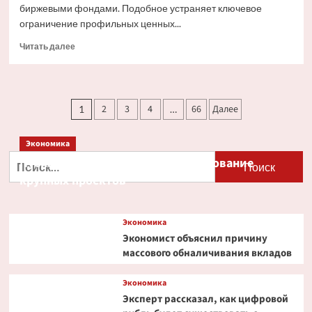
биржевыми фондами. Подобное устраняет ключевое
ограничение профильных ценных...
Прочитать
Читать далее
больше
о
Ondo
Finance
Пагинация
2
3
4
66
Далее
1
…
расширяет
записей
права
инвесторов
Экономика
в
Найти:
Путин и Костин обсудили кредитование
токенизированных
акциях
крупных проектов
Экономика
Экономист объяснил причину
массового обналичивания вкладов
Экономика
Эксперт рассказал, как цифровой