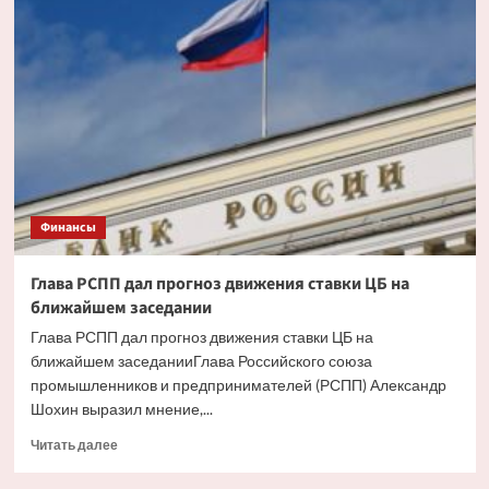
ипотека
будет
доступнее
со
снижением
инфляции
Финансы
Глава РСПП дал прогноз движения ставки ЦБ на
ближайшем заседании
Глава РСПП дал прогноз движения ставки ЦБ на
ближайшем заседанииГлава Российского союза
промышленников и предпринимателей (РСПП) Александр
Шохин выразил мнение,...
Прочитать
Читать далее
больше
о