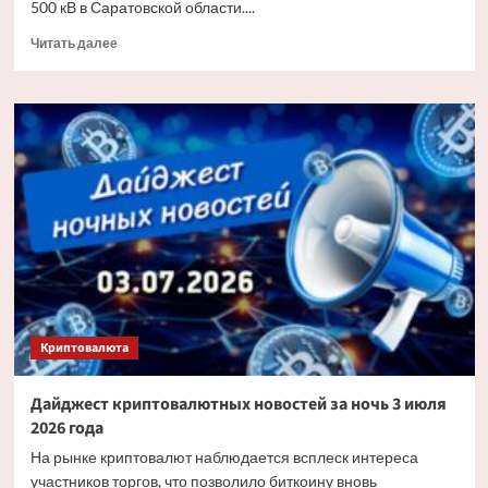
500 кВ в Саратовской области....
Прочитать
Читать далее
больше
о
«Россети»
заменят
более
6
тыс.
изоляторов
на
основных
энерготранзитах
Саратовской
области
Криптовалюта
Дайджест криптовалютных новостей за ночь 3 июля
2026 года
На рынке криптовалют наблюдается всплеск интереса
участников торгов, что позволило биткоину вновь