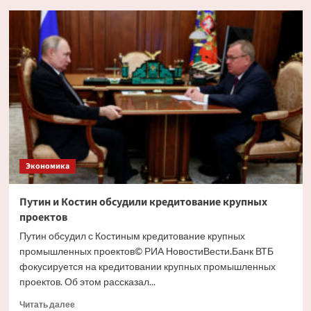
Глава
РСПП
дал
прогноз
движения
ставки
ЦБ
на
ближайшем
заседании
Экономика
Путин и Костин обсудили кредитование крупных
проектов
Путин обсудил с Костиным кредитование крупных
промышленных проектов© РИА НовостиВести.Банк ВТБ
фокусируется на кредитовании крупных промышленных
проектов. Об этом рассказал...
Прочитать
Читать далее