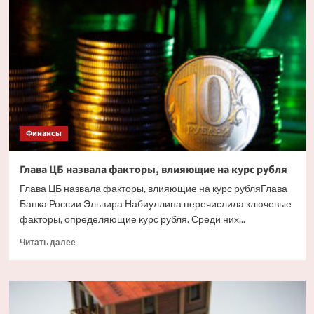
жилья
в
Сочи
ударили
украинские
дроны.
Но
есть
и
другие
Финансы
причины
Глава ЦБ назвала факторы, влияющие на курс рубля
Глава ЦБ назвала факторы, влияющие на курс рубляГлава
Банка России Эльвира Набиуллина перечислила ключевые
факторы, определяющие курс рубля. Среди них...
Прочитать
Читать далее
больше
о
Глава
ЦБ
назвала