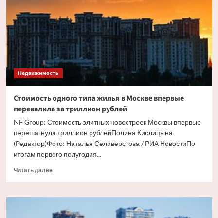
вид
элитного
жилья
в
Москве
Недвижимость
Стоимость одного типа жилья в Москве впервые
перевалила за триллион рублей
NF Group: Стоимость элитных новостроек Москвы впервые
перешагнула триллион рублейПолина Кислицына
(Редактор)Фото: Наталья Селиверстова / РИА НовостиПо
итогам первого полугодия...
Прочитать
Читать далее
больше
о
Стоимость
одного
типа