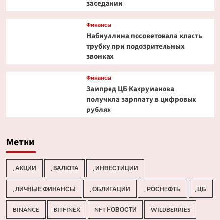
заседании
Финансы
Набиуллина посоветовала класть
трубку при подозрительных
звонках
Финансы
Зампред ЦБ Кахруманова
получила зарплату в цифровых
рублях
Метки
, АКЦИИ
, ВАЛЮТА
, ИНВЕСТИЦИИ
, ЛИЧНЫЕ ФИНАНСЫ
, ОБЛИГАЦИИ
, РОСНЕФТЬ
, ЦБ
BINANCE
BITFINEX
NFT НОВОСТИ
WILDBERRIES