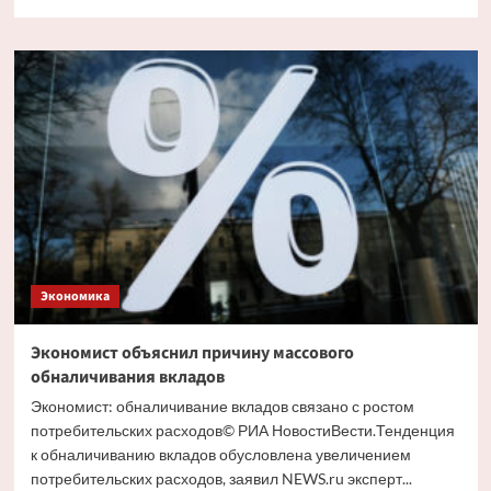
больше
о
Путин
и
Костин
обсудили
кредитование
крупных
проектов
Экономика
Экономист объяснил причину массового
обналичивания вкладов
Экономист: обналичивание вкладов связано с ростом
потребительских расходов© РИА НовостиВести.Тенденция
к обналичиванию вкладов обусловлена увеличением
потребительских расходов, заявил NEWS.ru эксперт...