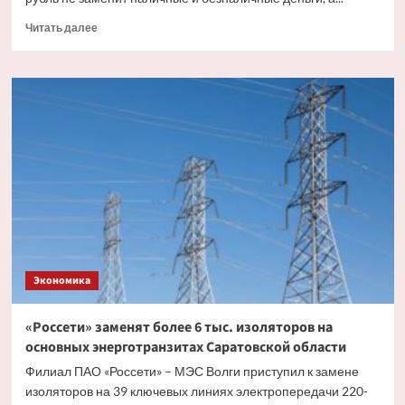
Прочитать
Читать далее
больше
о
Эксперт
рассказал,
как
цифровой
рубль
будет
существовать
с
другими
видами
валюты
Экономика
«Россети» заменят более 6 тыс. изоляторов на
основных энерготранзитах Саратовской области
Филиал ПАО «Россети» – МЭС Волги приступил к замене
изоляторов на 39 ключевых линиях электропередачи 220-