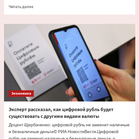
Прочитать
Читать далее
больше
о
Экономист
объяснил
причину
массового
обналичивания
вкладов
Экономика
Эксперт рассказал, как цифровой рубль будет
существовать с другими видами валюты
Доцент Щербаченко: цифровой рубль не заменит наличные
и безналичные деньги© РИА НовостиВести.Цифровой
рубль не заменит наличные и безналичные деньги, а...