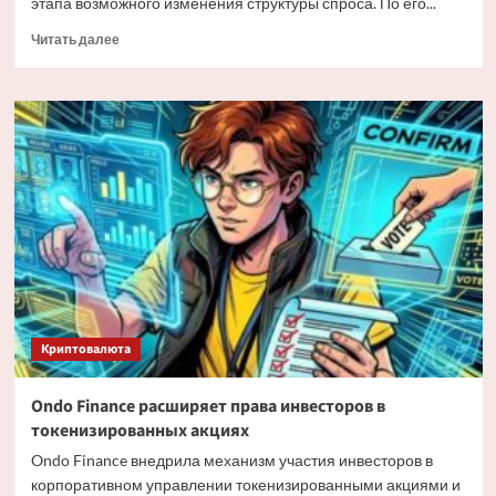
этапа возможного изменения структуры спроса. По его...
Прочитать
Читать далее
больше
о
Мэтт
Хоуган
о
трансформации
спроса
на
Bitcoin
Криптовалюта
Ondo Finance расширяет права инвесторов в
токенизированных акциях
Ondo Finance внедрила механизм участия инвесторов в
корпоративном управлении токенизированными акциями и