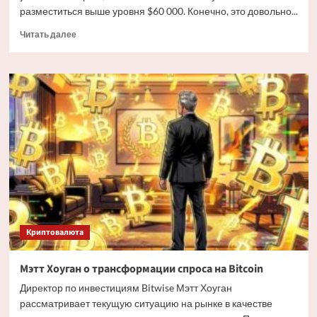
разместиться выше уровня $60 000. Конечно, это довольно...
Прочитать
Читать далее
больше
о
Дайджест
криптовалютных
новостей
за
ночь
3
июля
2026
года
Криптовалюта
Мэтт Хоуган о трансформации спроса на Bitcoin
Директор по инвестициям Bitwise Мэтт Хоуган
рассматривает текущую ситуацию на рынке в качестве