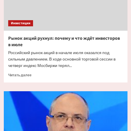
Инвестиции
Рынок акций рухнул: почему и что ждёт инвесторов
в июле
Российский рынок акций в начале июля оказался под
сильным давлением. В ходе основной торговой сессии в
четверг индекс Мосбиржи терял...
Прочитать
Читать далее
больше
о
Рынок
акций
рухнул:
почему
и что
ждёт
инвесторов
в июле