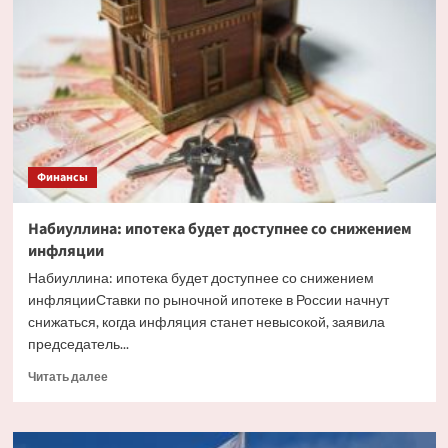
факторы,
влияющие
на
курс
рубля
Финансы
Набиуллина: ипотека будет доступнее со снижением
инфляции
Набиуллина: ипотека будет доступнее со снижением
инфляцииСтавки по рыночной ипотеке в России начнут
снижаться, когда инфляция станет невысокой, заявила
председатель...
Прочитать
Читать далее
больше
о
Набиуллина: