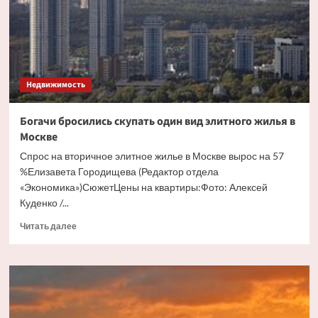
бесхозного
дома
Недвижимость
Богачи бросились скупать один вид элитного жилья в
Москве
Спрос на вторичное элитное жилье в Москве вырос на 57
%Елизавета Городищева (Редактор отдела
«Экономика»)СюжетЦены на квартиры:Фото: Алексей
Куденко /...
Прочитать
Читать далее
больше
о
Богачи
бросились
скупать
один