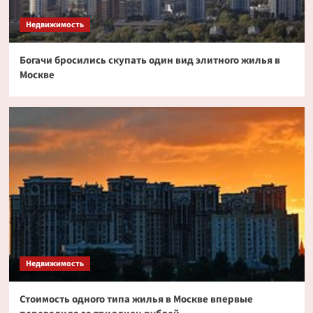
токенизированных акциях
3
Недвижимость
Богачи бросились скупать один вид элитного жилья в
Криптовалюта
Москве
Дайджест криптовалютных новостей за ночь
2 июля 2026 года
4
Криптовалюта
Эксперт PlanB допустил снижение биткоина
до $52 000
5
Недвижимость
Стоимость одного типа жилья в Москве впервые