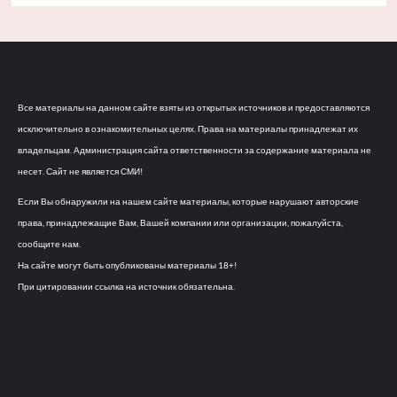
Все материалы на данном сайте взяты из открытых источников и предоставляются
исключительно в ознакомительных целях. Права на материалы принадлежат их
владельцам. Администрация сайта ответственности за содержание материала не
несет. Сайт не является СМИ!
Если Вы обнаружили на нашем сайте материалы, которые нарушают авторские
права, принадлежащие Вам, Вашей компании или организации, пожалуйста,
сообщите нам.
На сайте могут быть опубликованы материалы 18+!
При цитировании ссылка на источник обязательна.