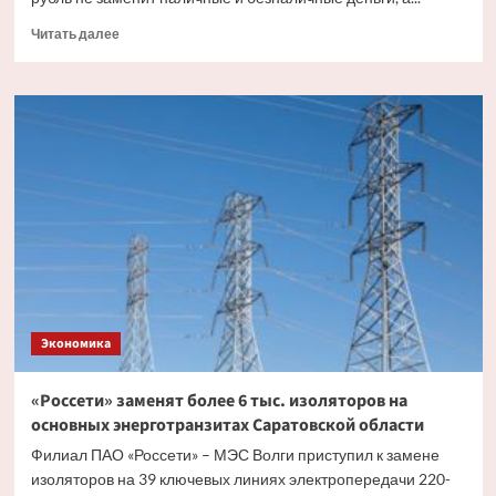
Прочитать
Читать далее
больше
о
Эксперт
рассказал,
как
цифровой
рубль
будет
существовать
с
другими
видами
валюты
Экономика
«Россети» заменят более 6 тыс. изоляторов на
основных энерготранзитах Саратовской области
Филиал ПАО «Россети» – МЭС Волги приступил к замене
изоляторов на 39 ключевых линиях электропередачи 220-