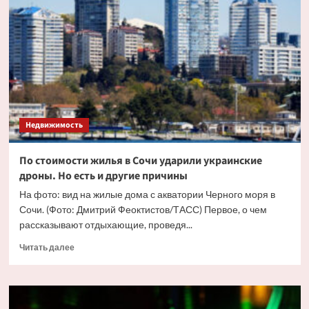
жилья
в
Москве
впервые
перевалила
за
триллион
рублей
Недвижимость
По стоимости жилья в Сочи ударили украинские
дроны. Но есть и другие причины
На фото: вид на жилые дома с акватории Черного моря в
Сочи. (Фото: Дмитрий Феоктистов/ТАСС) Первое, о чем
рассказывают отдыхающие, проведя...
Прочитать
Читать далее
больше
о
По
стоимости