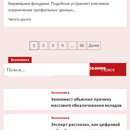
биржевыми фондами. Подобное устраняет ключевое
ограничение профильных ценных...
Прочитать
Читать далее
больше
о
Ondo
Finance
Пагинация
2
3
4
66
Далее
1
…
расширяет
записей
права
инвесторов
Экономика
в
Найти:
Путин и Костин обсудили кредитование
токенизированных
акциях
крупных проектов
Экономика
Экономист объяснил причину
массового обналичивания вкладов
Экономика
Эксперт рассказал, как цифровой