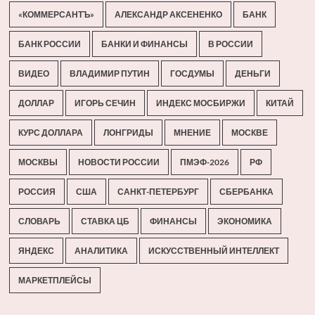
«КОММЕРСАНТЪ»
АЛЕКСАНДР АКСЕНЕНКО
БАНК
БАНК РОССИИ
БАНКИ И ФИНАНСЫ
В РОССИИ
ВИДЕО
ВЛАДИМИР ПУТИН
ГОСДУМЫ
ДЕНЬГИ
ДОЛЛАР
ИГОРЬ СЕЧИН
ИНДЕКС МОСБИРЖИ
КИТАЙ
КУРС ДОЛЛАРА
ЛОНГРИДЫ
МНЕНИЕ
МОСКВЕ
МОСКВЫ
НОВОСТИ РОССИИ
ПМЭФ-2026
РФ
РОССИЯ
США
САНКТ-ПЕТЕРБУРГ
СБЕРБАНКА
СЛОВАРЬ
СТАВКА ЦБ
ФИНАНСЫ
ЭКОНОМИКА
ЯНДЕКС
АНАЛИТИКА
ИСКУССТВЕННЫЙ ИНТЕЛЛЕКТ
МАРКЕТПЛЕЙСЫ