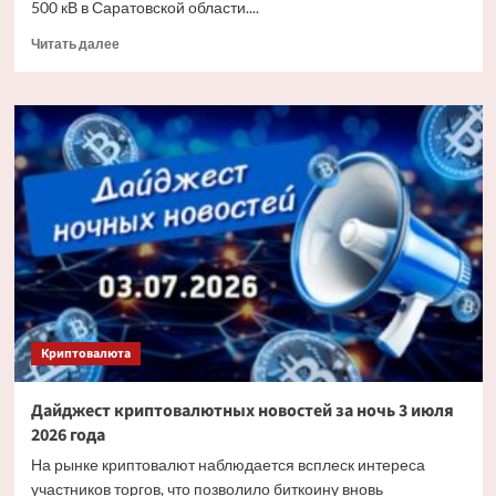
500 кВ в Саратовской области....
Прочитать
Читать далее
больше
о
«Россети»
заменят
более
6
тыс.
изоляторов
на
основных
энерготранзитах
Саратовской
области
Криптовалюта
Дайджест криптовалютных новостей за ночь 3 июля
2026 года
На рынке криптовалют наблюдается всплеск интереса
участников торгов, что позволило биткоину вновь