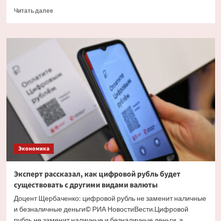
Прочитать
Читать далее
больше
о
Экономист
объяснил
причину
массового
обналичивания
вкладов
Экономика
Эксперт рассказал, как цифровой рубль будет
существовать с другими видами валюты
Доцент Щербаченко: цифровой рубль не заменит наличные
и безналичные деньги© РИА НовостиВести.Цифровой
рубль не заменит наличные и безналичные деньги, а...