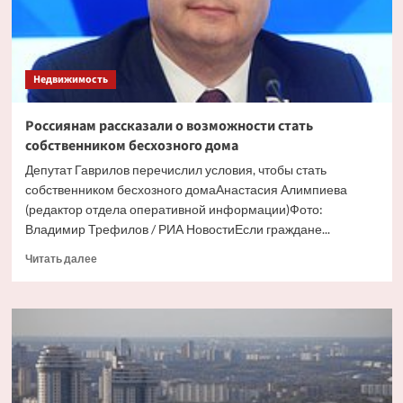
Недвижимость
Россиянам рассказали о возможности стать
собственником бесхозного дома
Депутат Гаврилов перечислил условия, чтобы стать
собственником бесхозного домаАнастасия Алимпиева
(редактор отдела оперативной информации)Фото:
Владимир Трефилов / РИА НовостиЕсли граждане...
Прочитать
Читать далее
больше
о
Россиянам
рассказали
о
возможности
стать
собственником