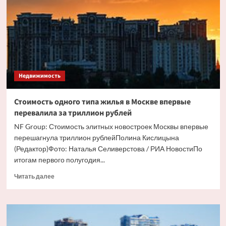
вид
элитного
жилья
в
Москве
Недвижимость
Стоимость одного типа жилья в Москве впервые
перевалила за триллион рублей
NF Group: Стоимость элитных новостроек Москвы впервые
перешагнула триллион рублейПолина Кислицына
(Редактор)Фото: Наталья Селиверстова / РИА НовостиПо
итогам первого полугодия...
Прочитать
Читать далее
больше
о
Стоимость
одного
типа