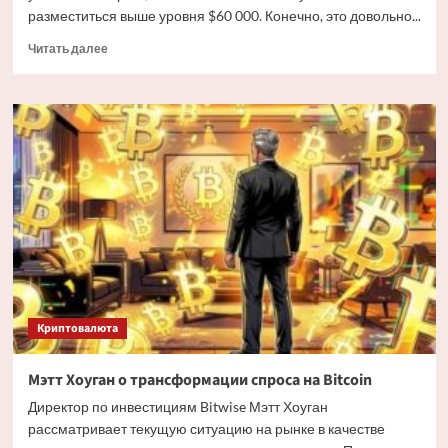
разместиться выше уровня $60 000. Конечно, это довольно...
Прочитать
Читать далее
больше
о
Дайджест
криптовалютных
новостей
за
ночь
3
июля
2026
года
Криптовалюта
Мэтт Хоуган о трансформации спроса на Bitcoin
Директор по инвестициям Bitwise Мэтт Хоуган
рассматривает текущую ситуацию на рынке в качестве