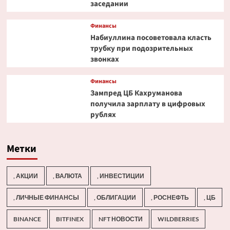
заседании
Финансы
Набиуллина посоветовала класть
трубку при подозрительных
звонках
Финансы
Зампред ЦБ Кахруманова
получила зарплату в цифровых
рублях
Метки
, АКЦИИ
, ВАЛЮТА
, ИНВЕСТИЦИИ
, ЛИЧНЫЕ ФИНАНСЫ
, ОБЛИГАЦИИ
, РОСНЕФТЬ
, ЦБ
BINANCE
BITFINEX
NFT НОВОСТИ
WILDBERRIES