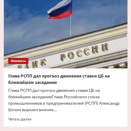
ипотека
будет
доступнее
со
снижением
инфляции
Финансы
Глава РСПП дал прогноз движения ставки ЦБ на
ближайшем заседании
Глава РСПП дал прогноз движения ставки ЦБ на
ближайшем заседанииГлава Российского союза
промышленников и предпринимателей (РСПП) Александр
Шохин выразил мнение,...
Прочитать
Читать далее
больше
о