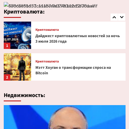
Эксперт PlanB допустил снижение биткоина
до $52 000
Криптовалюта:
5
Криптовалюта
Дайджест криптовалютных новостей за ночь
3 июля 2026 года
1
Криптовалюта
Мэтт Хоуган о трансформации спроса на
Bitcoin
2
Криптовалюта
Недвижимость:
Ondo Finance расширяет права инвесторов в
токенизированных акциях
3
Криптовалюта