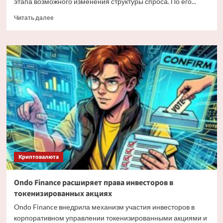
этапа возможного изменения структуры спроса. По его...
Прочитать
Читать далее
больше
о
Мэтт
Хоуган
о
трансформации
спроса
на
Bitcoin
Криптовалюта
Ondo Finance расширяет права инвесторов в
токенизированных акциях
Ondo Finance внедрила механизм участия инвесторов в
корпоративном управлении токенизированными акциями и