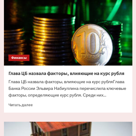
жилья
в
Сочи
ударили
украинские
дроны.
Но
есть
и
другие
Финансы
причины
Глава ЦБ назвала факторы, влияющие на курс рубля
Глава ЦБ назвала факторы, влияющие на курс рубляГлава
Банка России Эльвира Набиуллина перечислила ключевые
факторы, определяющие курс рубля. Среди них...
Прочитать
Читать далее
больше
о
Глава
ЦБ
назвала