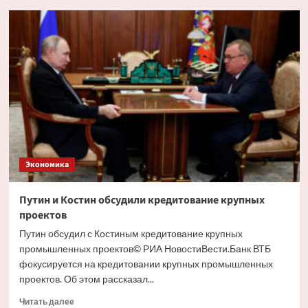
Глава
РСПП
дал
прогноз
движения
ставки
ЦБ
на
ближайшем
заседании
Экономика
Путин и Костин обсудили кредитование крупных
проектов
Путин обсудил с Костиным кредитование крупных
промышленных проектов© РИА НовостиВести.Банк ВТБ
фокусируется на кредитовании крупных промышленных
проектов. Об этом рассказал...
Прочитать
Читать далее