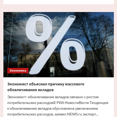
больше
о
Путин
и
Костин
обсудили
кредитование
крупных
проектов
Экономика
Экономист объяснил причину массового
обналичивания вкладов
Экономист: обналичивание вкладов связано с ростом
потребительских расходов© РИА НовостиВести.Тенденция
к обналичиванию вкладов обусловлена увеличением
потребительских расходов, заявил NEWS.ru эксперт...