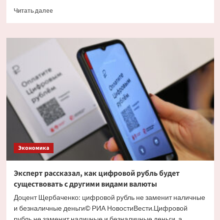
Прочитать
Читать далее
больше
о
Экономист
объяснил
причину
массового
обналичивания
вкладов
Экономика
Эксперт рассказал, как цифровой рубль будет
существовать с другими видами валюты
Доцент Щербаченко: цифровой рубль не заменит наличные
и безналичные деньги© РИА НовостиВести.Цифровой
рубль не заменит наличные и безналичные деньги, а...