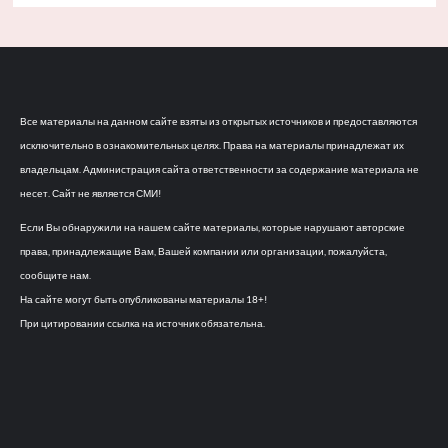
Все материалы на данном сайте взяты из открытых источников и предоставляются
исключительно в ознакомительных целях. Права на материалы принадлежат их
владельцам. Администрация сайта ответственности за содержание материала не
несет. Сайт не является СМИ!
Если Вы обнаружили на нашем сайте материалы, которые нарушают авторские
права, принадлежащие Вам, Вашей компании или организации, пожалуйста,
сообщите нам.
На сайте могут быть опубликованы материалы 18+!
При цитировании ссылка на источник обязательна.