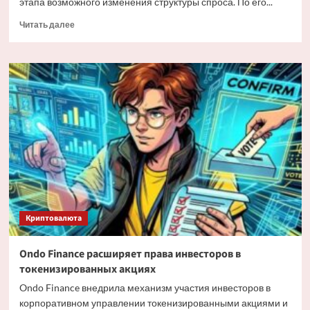
этапа возможного изменения структуры спроса. По его...
Прочитать
Читать далее
больше
о
Мэтт
Хоуган
о
трансформации
спроса
на
Bitcoin
Криптовалюта
Ondo Finance расширяет права инвесторов в
токенизированных акциях
Ondo Finance внедрила механизм участия инвесторов в
корпоративном управлении токенизированными акциями и