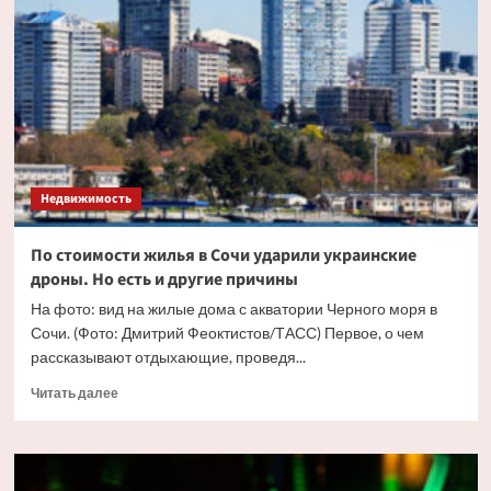
жилья
в
Москве
впервые
перевалила
за
триллион
рублей
Недвижимость
По стоимости жилья в Сочи ударили украинские
дроны. Но есть и другие причины
На фото: вид на жилые дома с акватории Черного моря в
Сочи. (Фото: Дмитрий Феоктистов/ТАСС) Первое, о чем
рассказывают отдыхающие, проведя...
Прочитать
Читать далее
больше
о
По
стоимости