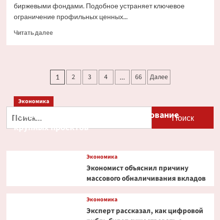
биржевыми фондами. Подобное устраняет ключевое
ограничение профильных ценных...
Прочитать
Читать далее
больше
о
Ondo
Finance
Пагинация
2
3
4
66
Далее
1
…
расширяет
записей
права
инвесторов
Экономика
в
Найти:
Путин и Костин обсудили кредитование
токенизированных
акциях
крупных проектов
Экономика
Экономист объяснил причину
массового обналичивания вкладов
Экономика
Эксперт рассказал, как цифровой