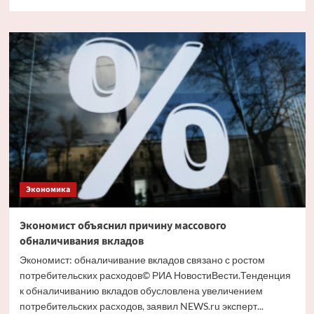
больше
о
Путин
и
Костин
обсудили
кредитование
крупных
проектов
Экономика
Экономист объяснил причину массового
обналичивания вкладов
Экономист: обналичивание вкладов связано с ростом
потребительских расходов© РИА НовостиВести.Тенденция
к обналичиванию вкладов обусловлена увеличением
потребительских расходов, заявил NEWS.ru эксперт...