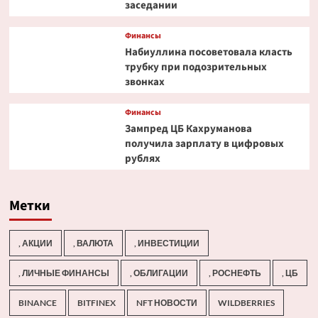
заседании
Финансы
Набиуллина посоветовала класть
трубку при подозрительных
звонках
Финансы
Зампред ЦБ Кахруманова
получила зарплату в цифровых
рублях
Метки
, АКЦИИ
, ВАЛЮТА
, ИНВЕСТИЦИИ
, ЛИЧНЫЕ ФИНАНСЫ
, ОБЛИГАЦИИ
, РОСНЕФТЬ
, ЦБ
BINANCE
BITFINEX
NFT НОВОСТИ
WILDBERRIES