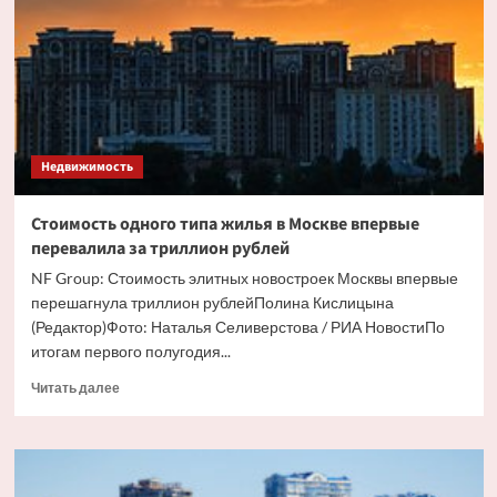
вид
элитного
жилья
в
Москве
Недвижимость
Стоимость одного типа жилья в Москве впервые
перевалила за триллион рублей
NF Group: Стоимость элитных новостроек Москвы впервые
перешагнула триллион рублейПолина Кислицына
(Редактор)Фото: Наталья Селиверстова / РИА НовостиПо
итогам первого полугодия...
Прочитать
Читать далее
больше
о
Стоимость
одного
типа