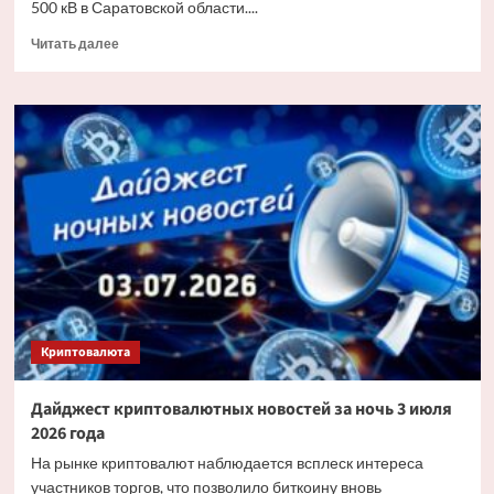
500 кВ в Саратовской области....
Прочитать
Читать далее
больше
о
«Россети»
заменят
более
6
тыс.
изоляторов
на
основных
энерготранзитах
Саратовской
области
Криптовалюта
Дайджест криптовалютных новостей за ночь 3 июля
2026 года
На рынке криптовалют наблюдается всплеск интереса
участников торгов, что позволило биткоину вновь