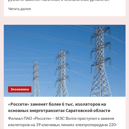
Прочитать
Читать далее
больше
о
Эксперт
рассказал,
как
цифровой
рубль
будет
существовать
с
другими
видами
валюты
Экономика
«Россети» заменят более 6 тыс. изоляторов на
основных энерготранзитах Саратовской области
Филиал ПАО «Россети» – МЭС Волги приступил к замене
изоляторов на 39 ключевых линиях электропередачи 220-