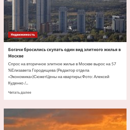
бесхозного
дома
Недвижимость
Богачи бросились скупать один вид элитного жилья в
Москве
Спрос на вторичное элитное жилье в Москве вырос на 57
%Елизавета Городищева (Редактор отдела
«Экономика»)СюжетЦены на квартиры:Фото: Алексей
Куденко /...
Прочитать
Читать далее
больше
о
Богачи
бросились
скупать
один