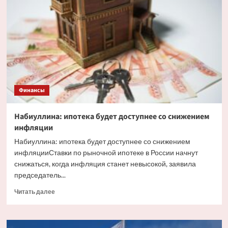
факторы,
влияющие
на
курс
рубля
Финансы
Набиуллина: ипотека будет доступнее со снижением
инфляции
Набиуллина: ипотека будет доступнее со снижением
инфляцииСтавки по рыночной ипотеке в России начнут
снижаться, когда инфляция станет невысокой, заявила
председатель...
Прочитать
Читать далее
больше
о
Набиуллина: