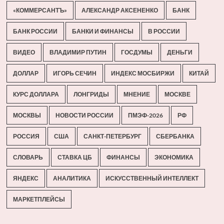
«КОММЕРСАНТЪ»
АЛЕКСАНДР АКСЕНЕНКО
БАНК
БАНК РОССИИ
БАНКИ И ФИНАНСЫ
В РОССИИ
ВИДЕО
ВЛАДИМИР ПУТИН
ГОСДУМЫ
ДЕНЬГИ
ДОЛЛАР
ИГОРЬ СЕЧИН
ИНДЕКС МОСБИРЖИ
КИТАЙ
КУРС ДОЛЛАРА
ЛОНГРИДЫ
МНЕНИЕ
МОСКВЕ
МОСКВЫ
НОВОСТИ РОССИИ
ПМЭФ-2026
РФ
РОССИЯ
США
САНКТ-ПЕТЕРБУРГ
СБЕРБАНКА
СЛОВАРЬ
СТАВКА ЦБ
ФИНАНСЫ
ЭКОНОМИКА
ЯНДЕКС
АНАЛИТИКА
ИСКУССТВЕННЫЙ ИНТЕЛЛЕКТ
МАРКЕТПЛЕЙСЫ