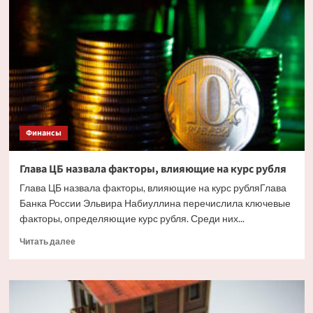
жилья
в
Сочи
ударили
украинские
дроны.
Но
есть
и
другие
Финансы
причины
Глава ЦБ назвала факторы, влияющие на курс рубля
Глава ЦБ назвала факторы, влияющие на курс рубляГлава
Банка России Эльвира Набиуллина перечислила ключевые
факторы, определяющие курс рубля. Среди них...
Прочитать
Читать далее
больше
о
Глава
ЦБ
назвала