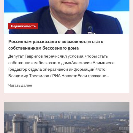
Недвижимость
Россиянам рассказали о возможности стать
собственником бесхозного дома
Депутат Гаврилов перечислил условия, чтобы стать
собственником бесхозного домаАнастасия Алимпиева
(редактор отдела оперативной информации)Фото:
Владимир Трефилов / РИА НовостиЕсли граждане...
Прочитать
Читать далее
больше
о
Россиянам
рассказали
о
возможности
стать
собственником