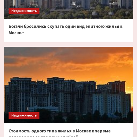
токенизированных акциях
3
Недвижимость
Богачи бросились скупать один вид элитного жилья в
Криптовалюта
Москве
Дайджест криптовалютных новостей за ночь
2 июля 2026 года
4
Криптовалюта
Эксперт PlanB допустил снижение биткоина
до $52 000
5
Недвижимость
Стоимость одного типа жилья в Москве впервые