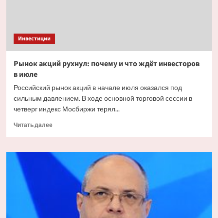
Инвестиции
Рынок акций рухнул: почему и что ждёт инвесторов
в июле
Российский рынок акций в начале июля оказался под
сильным давлением. В ходе основной торговой сессии в
четверг индекс Мосбиржи терял...
Прочитать
Читать далее
больше
о
Рынок
акций
рухнул:
почему
и что
ждёт
инвесторов
в июле