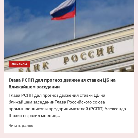
ипотека
будет
доступнее
со
снижением
инфляции
Финансы
Глава РСПП дал прогноз движения ставки ЦБ на
ближайшем заседании
Глава РСПП дал прогноз движения ставки ЦБ на
ближайшем заседанииГлава Российского союза
промышленников и предпринимателей (РСПП) Александр
Шохин выразил мнение,...
Прочитать
Читать далее
больше
о