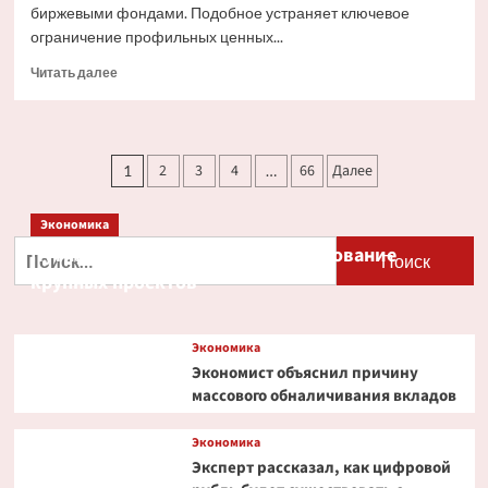
биржевыми фондами. Подобное устраняет ключевое
ограничение профильных ценных...
Прочитать
Читать далее
больше
о
Ondo
Finance
Пагинация
2
3
4
66
Далее
1
…
расширяет
записей
права
инвесторов
Экономика
в
Найти:
Путин и Костин обсудили кредитование
токенизированных
акциях
крупных проектов
Экономика
Экономист объяснил причину
массового обналичивания вкладов
Экономика
Эксперт рассказал, как цифровой