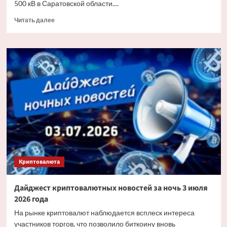
500 кВ в Саратовской области....
Прочитать
Читать далее
больше
о
«Россети»
заменят
более
6
тыс.
изоляторов
на
основных
энерготранзитах
Саратовской
области
Криптовалюта
Дайджест криптовалютных новостей за ночь 3 июля
2026 года
На рынке криптовалют наблюдается всплеск интереса
участников торгов, что позволило биткоину вновь