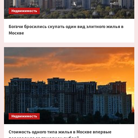
токенизированных акциях
3
Недвижимость
Богачи бросились скупать один вид элитного жилья в
Криптовалюта
Москве
Дайджест криптовалютных новостей за ночь
2 июля 2026 года
4
Криптовалюта
Эксперт PlanB допустил снижение биткоина
до $52 000
5
Недвижимость
Стоимость одного типа жилья в Москве впервые