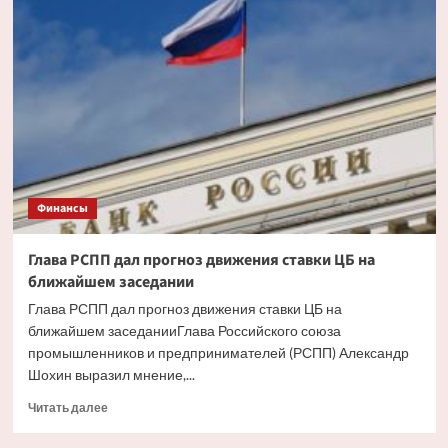
ипотека
будет
доступнее
со
снижением
инфляции
Финансы
Глава РСПП дал прогноз движения ставки ЦБ на
ближайшем заседании
Глава РСПП дал прогноз движения ставки ЦБ на
ближайшем заседанииГлава Российского союза
промышленников и предпринимателей (РСПП) Александр
Шохин выразил мнение,...
Прочитать
Читать далее
больше
о