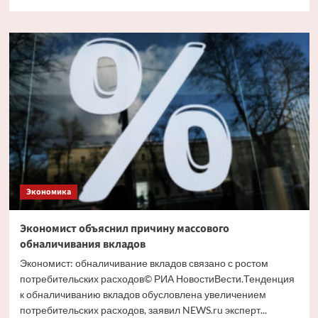
больше
о
Путин
и
Костин
обсудили
кредитование
крупных
проектов
Экономика
Экономист объяснил причину массового
обналичивания вкладов
Экономист: обналичивание вкладов связано с ростом
потребительских расходов© РИА НовостиВести.Тенденция
к обналичиванию вкладов обусловлена увеличением
потребительских расходов, заявил NEWS.ru эксперт...