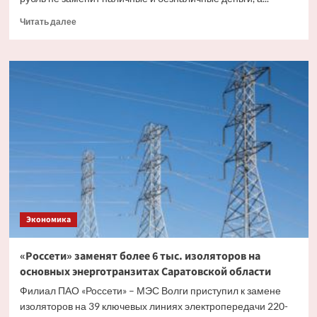
Прочитать
Читать далее
больше
о
Эксперт
рассказал,
как
цифровой
рубль
будет
существовать
с
другими
видами
валюты
Экономика
«Россети» заменят более 6 тыс. изоляторов на
основных энерготранзитах Саратовской области
Филиал ПАО «Россети» – МЭС Волги приступил к замене
изоляторов на 39 ключевых линиях электропередачи 220-