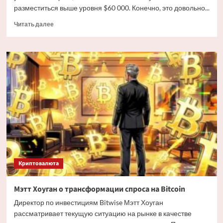
разместиться выше уровня $60 000. Конечно, это довольно...
Прочитать
Читать далее
больше
о
Дайджест
криптовалютных
новостей
за
ночь
3
июля
2026
года
Криптовалюта
Мэтт Хоуган о трансформации спроса на Bitcoin
Директор по инвестициям Bitwise Мэтт Хоуган
рассматривает текущую ситуацию на рынке в качестве