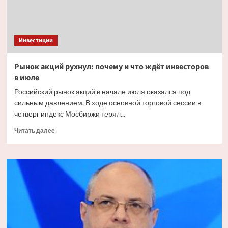
Инвестиции
Рынок акций рухнул: почему и что ждёт инвесторов
в июле
Российский рынок акций в начале июля оказался под
сильным давлением. В ходе основной торговой сессии в
четверг индекс Мосбиржи терял...
Прочитать
Читать далее
больше
о
Рынок
акций
рухнул:
почему
и что
ждёт
инвесторов
в июле