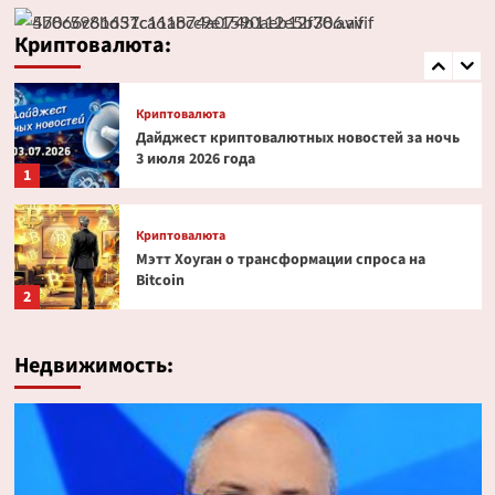
Эксперт PlanB допустил снижение биткоина
до $52 000
Криптовалюта:
5
Криптовалюта
Дайджест криптовалютных новостей за ночь
3 июля 2026 года
1
Криптовалюта
Мэтт Хоуган о трансформации спроса на
Bitcoin
2
Криптовалюта
Недвижимость:
Ondo Finance расширяет права инвесторов в
токенизированных акциях
3
Криптовалюта