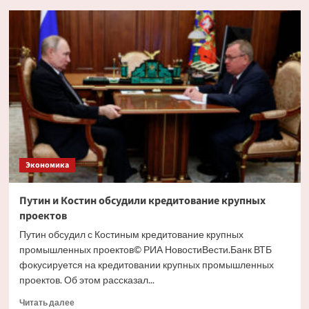
Глава
РСПП
дал
прогноз
движения
ставки
ЦБ
на
ближайшем
заседании
Экономика
Путин и Костин обсудили кредитование крупных
проектов
Путин обсудил с Костиным кредитование крупных
промышленных проектов© РИА НовостиВести.Банк ВТБ
фокусируется на кредитовании крупных промышленных
проектов. Об этом рассказал...
Прочитать
Читать далее