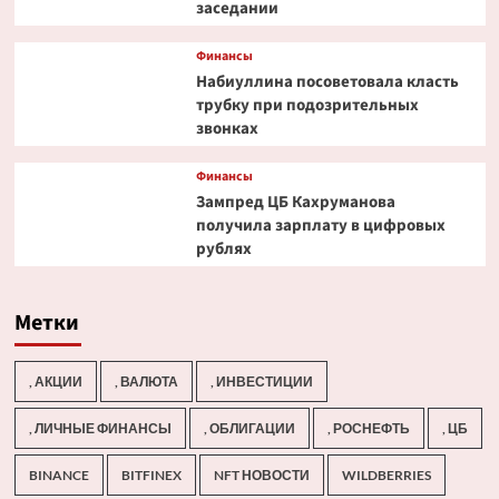
заседании
Финансы
Набиуллина посоветовала класть
трубку при подозрительных
звонках
Финансы
Зампред ЦБ Кахруманова
получила зарплату в цифровых
рублях
Метки
, АКЦИИ
, ВАЛЮТА
, ИНВЕСТИЦИИ
, ЛИЧНЫЕ ФИНАНСЫ
, ОБЛИГАЦИИ
, РОСНЕФТЬ
, ЦБ
BINANCE
BITFINEX
NFT НОВОСТИ
WILDBERRIES