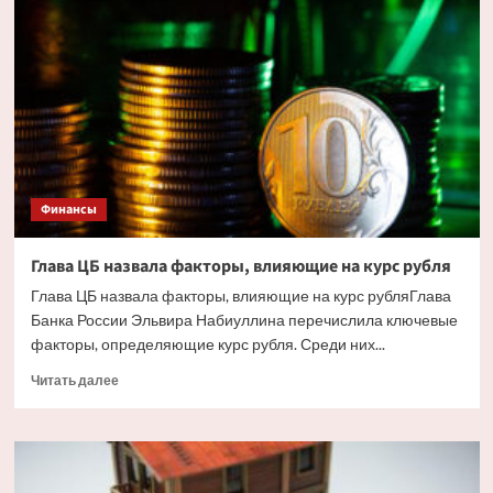
жилья
в
Сочи
ударили
украинские
дроны.
Но
есть
и
другие
Финансы
причины
Глава ЦБ назвала факторы, влияющие на курс рубля
Глава ЦБ назвала факторы, влияющие на курс рубляГлава
Банка России Эльвира Набиуллина перечислила ключевые
факторы, определяющие курс рубля. Среди них...
Прочитать
Читать далее
больше
о
Глава
ЦБ
назвала