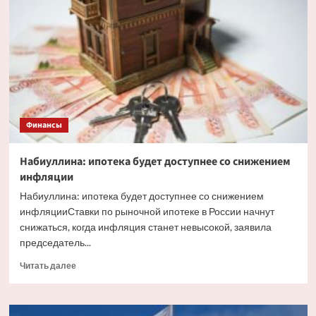
факторы,
влияющие
на
курс
рубля
Финансы
Набиуллина: ипотека будет доступнее со снижением
инфляции
Набиуллина: ипотека будет доступнее со снижением
инфляцииСтавки по рыночной ипотеке в России начнут
снижаться, когда инфляция станет невысокой, заявила
председатель...
Прочитать
Читать далее
больше
о
Набиуллина: