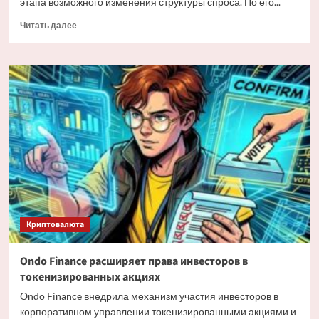
этапа возможного изменения структуры спроса. По его...
Прочитать
Читать далее
больше
о
Мэтт
Хоуган
о
трансформации
спроса
на
Bitcoin
Криптовалюта
Ondo Finance расширяет права инвесторов в
токенизированных акциях
Ondo Finance внедрила механизм участия инвесторов в
корпоративном управлении токенизированными акциями и