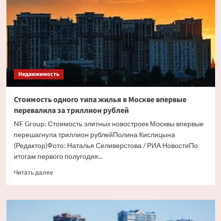
вид
элитного
жилья
в
Москве
Недвижимость
Стоимость одного типа жилья в Москве впервые
перевалила за триллион рублей
NF Group: Стоимость элитных новостроек Москвы впервые
перешагнула триллион рублейПолина Кислицына
(Редактор)Фото: Наталья Селиверстова / РИА НовостиПо
итогам первого полугодия...
Прочитать
Читать далее
больше
о
Стоимость
одного
типа