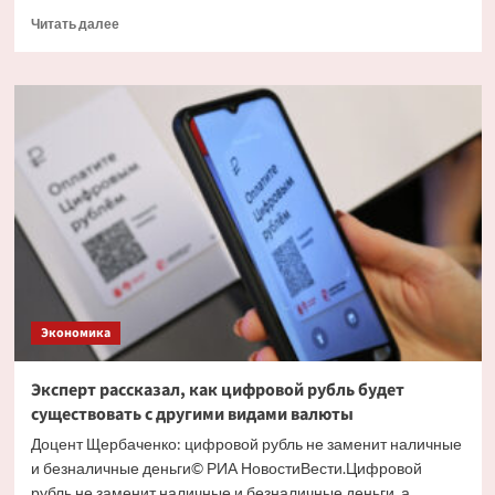
Прочитать
Читать далее
больше
о
Экономист
объяснил
причину
массового
обналичивания
вкладов
Экономика
Эксперт рассказал, как цифровой рубль будет
существовать с другими видами валюты
Доцент Щербаченко: цифровой рубль не заменит наличные
и безналичные деньги© РИА НовостиВести.Цифровой
рубль не заменит наличные и безналичные деньги, а...