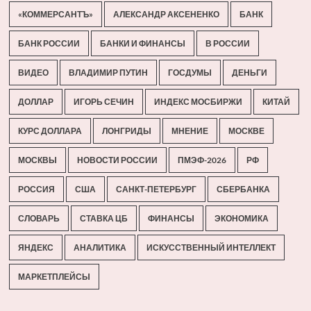
«КОММЕРСАНТЪ»
АЛЕКСАНДР АКСЕНЕНКО
БАНК
БАНК РОССИИ
БАНКИ И ФИНАНСЫ
В РОССИИ
ВИДЕО
ВЛАДИМИР ПУТИН
ГОСДУМЫ
ДЕНЬГИ
ДОЛЛАР
ИГОРЬ СЕЧИН
ИНДЕКС МОСБИРЖИ
КИТАЙ
КУРС ДОЛЛАРА
ЛОНГРИДЫ
МНЕНИЕ
МОСКВЕ
МОСКВЫ
НОВОСТИ РОССИИ
ПМЭФ-2026
РФ
РОССИЯ
США
САНКТ-ПЕТЕРБУРГ
СБЕРБАНКА
СЛОВАРЬ
СТАВКА ЦБ
ФИНАНСЫ
ЭКОНОМИКА
ЯНДЕКС
АНАЛИТИКА
ИСКУССТВЕННЫЙ ИНТЕЛЛЕКТ
МАРКЕТПЛЕЙСЫ