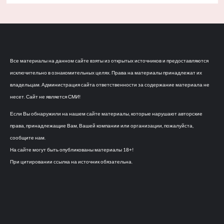
Все материалы на данном сайте взяты из открытых источников и предоставляются
исключительно в ознакомительных целях. Права на материалы принадлежат их
владельцам. Администрация сайта ответственности за содержание материала не
несет. Сайт не является СМИ!
Если Вы обнаружили на нашем сайте материалы, которые нарушают авторские
права, принадлежащие Вам, Вашей компании или организации, пожалуйста,
сообщите нам.
На сайте могут быть опубликованы материалы 18+!
При цитировании ссылка на источник обязательна.