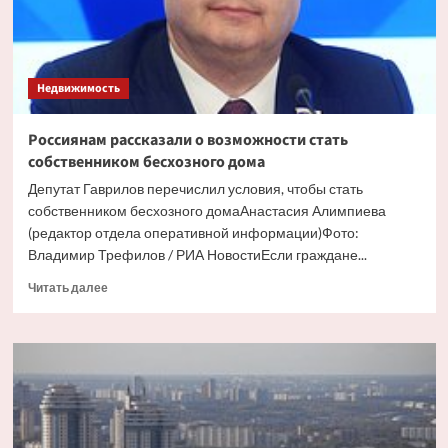
Недвижимость
Россиянам рассказали о возможности стать
собственником бесхозного дома
Депутат Гаврилов перечислил условия, чтобы стать
собственником бесхозного домаАнастасия Алимпиева
(редактор отдела оперативной информации)Фото:
Владимир Трефилов / РИА НовостиЕсли граждане...
Прочитать
Читать далее
больше
о
Россиянам
рассказали
о
возможности
стать
собственником