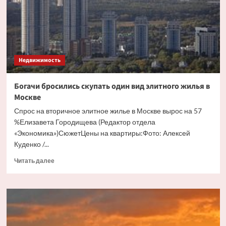
бесхозного
дома
Недвижимость
Богачи бросились скупать один вид элитного жилья в
Москве
Спрос на вторичное элитное жилье в Москве вырос на 57
%Елизавета Городищева (Редактор отдела
«Экономика»)СюжетЦены на квартиры:Фото: Алексей
Куденко /...
Прочитать
Читать далее
больше
о
Богачи
бросились
скупать
один