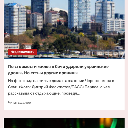
жилья
в
Москве
впервые
перевалила
за
триллион
рублей
Недвижимость
По стоимости жилья в Сочи ударили украинские
дроны. Но есть и другие причины
На фото: вид на жилые дома с акватории Черного моря в
Сочи. (Фото: Дмитрий Феоктистов/ТАСС) Первое, о чем
рассказывают отдыхающие, проведя...
Прочитать
Читать далее
больше
о
По
стоимости