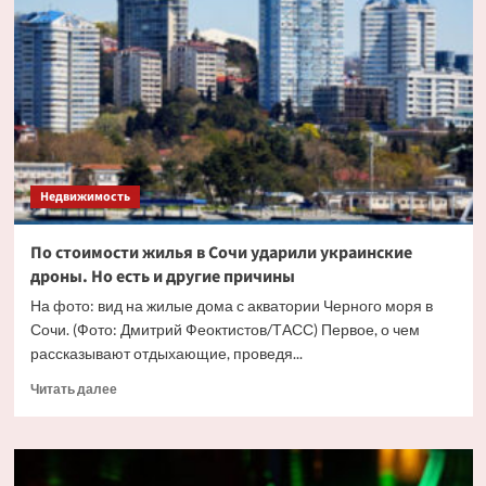
жилья
в
Москве
впервые
перевалила
за
триллион
рублей
Недвижимость
По стоимости жилья в Сочи ударили украинские
дроны. Но есть и другие причины
На фото: вид на жилые дома с акватории Черного моря в
Сочи. (Фото: Дмитрий Феоктистов/ТАСС) Первое, о чем
рассказывают отдыхающие, проведя...
Прочитать
Читать далее
больше
о
По
стоимости