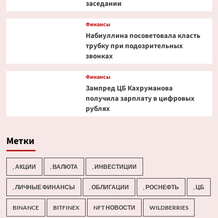
заседании
Финансы
Набиуллина посоветовала класть
трубку при подозрительных
звонках
Финансы
Зампред ЦБ Кахруманова
получила зарплату в цифровых
рублях
Метки
, АКЦИИ
, ВАЛЮТА
, ИНВЕСТИЦИИ
, ЛИЧНЫЕ ФИНАНСЫ
, ОБЛИГАЦИИ
, РОСНЕФТЬ
, ЦБ
BINANCE
BITFINEX
NFT НОВОСТИ
WILDBERRIES