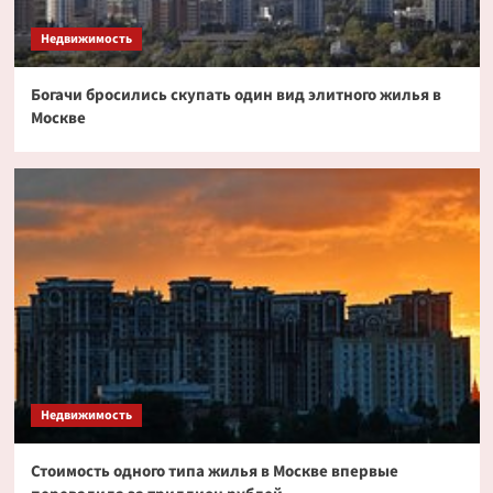
токенизированных акциях
3
Недвижимость
Богачи бросились скупать один вид элитного жилья в
Криптовалюта
Москве
Дайджест криптовалютных новостей за ночь
2 июля 2026 года
4
Криптовалюта
Эксперт PlanB допустил снижение биткоина
до $52 000
5
Недвижимость
Стоимость одного типа жилья в Москве впервые