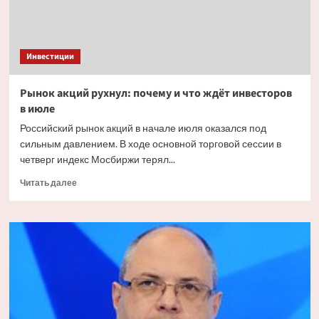
Инвестиции
Рынок акций рухнул: почему и что ждёт инвесторов
в июле
Российский рынок акций в начале июля оказался под
сильным давлением. В ходе основной торговой сессии в
четверг индекс Мосбиржи терял...
Прочитать
Читать далее
больше
о
Рынок
акций
рухнул:
почему
и что
ждёт
инвесторов
в июле