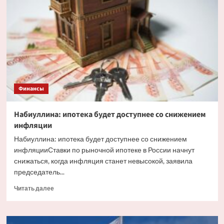
факторы,
влияющие
на
курс
рубля
Финансы
Набиуллина: ипотека будет доступнее со снижением
инфляции
Набиуллина: ипотека будет доступнее со снижением
инфляцииСтавки по рыночной ипотеке в России начнут
снижаться, когда инфляция станет невысокой, заявила
председатель...
Прочитать
Читать далее
больше
о
Набиуллина: