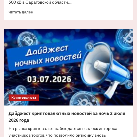
500 кВ в Саратовской области....
Прочитать
Читать далее
больше
о
«Россети»
заменят
более
6
тыс.
изоляторов
на
основных
энерготранзитах
Саратовской
области
Криптовалюта
Дайджест криптовалютных новостей за ночь 3 июля
2026 года
На рынке криптовалют наблюдается всплеск интереса
участников торгов, что позволило биткоину вновь