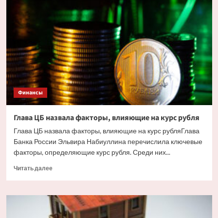
жилья
в
Сочи
ударили
украинские
дроны.
Но
есть
и
другие
Финансы
причины
Глава ЦБ назвала факторы, влияющие на курс рубля
Глава ЦБ назвала факторы, влияющие на курс рубляГлава
Банка России Эльвира Набиуллина перечислила ключевые
факторы, определяющие курс рубля. Среди них...
Прочитать
Читать далее
больше
о
Глава
ЦБ
назвала