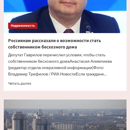
Недвижимость
Россиянам рассказали о возможности стать
собственником бесхозного дома
Депутат Гаврилов перечислил условия, чтобы стать
собственником бесхозного домаАнастасия Алимпиева
(редактор отдела оперативной информации)Фото:
Владимир Трефилов / РИА НовостиЕсли граждане...
Прочитать
Читать далее
больше
о
Россиянам
рассказали
о
возможности
стать
собственником