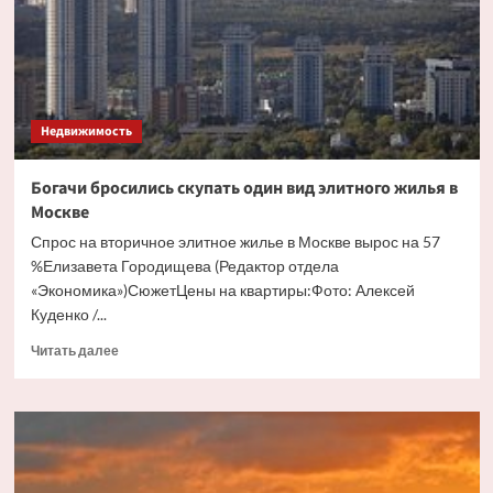
бесхозного
дома
Недвижимость
Богачи бросились скупать один вид элитного жилья в
Москве
Спрос на вторичное элитное жилье в Москве вырос на 57
%Елизавета Городищева (Редактор отдела
«Экономика»)СюжетЦены на квартиры:Фото: Алексей
Куденко /...
Прочитать
Читать далее
больше
о
Богачи
бросились
скупать
один