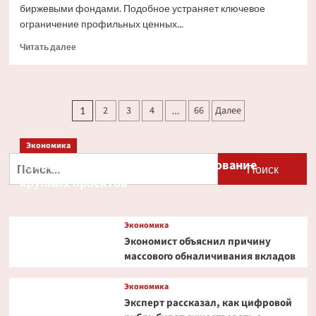
биржевыми фондами. Подобное устраняет ключевое
ограничение профильных ценных...
Прочитать
Читать далее
больше
о
Ondo
Finance
Пагинация
2
3
4
66
Далее
1
…
расширяет
записей
права
инвесторов
Экономика
в
Найти:
Путин и Костин обсудили кредитование
токенизированных
акциях
крупных проектов
Экономика
Экономист объяснил причину
массового обналичивания вкладов
Экономика
Эксперт рассказал, как цифровой