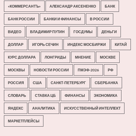
«КОММЕРСАНТЪ»
АЛЕКСАНДР АКСЕНЕНКО
БАНК
БАНК РОССИИ
БАНКИ И ФИНАНСЫ
В РОССИИ
ВИДЕО
ВЛАДИМИР ПУТИН
ГОСДУМЫ
ДЕНЬГИ
ДОЛЛАР
ИГОРЬ СЕЧИН
ИНДЕКС МОСБИРЖИ
КИТАЙ
КУРС ДОЛЛАРА
ЛОНГРИДЫ
МНЕНИЕ
МОСКВЕ
МОСКВЫ
НОВОСТИ РОССИИ
ПМЭФ-2026
РФ
РОССИЯ
США
САНКТ-ПЕТЕРБУРГ
СБЕРБАНКА
СЛОВАРЬ
СТАВКА ЦБ
ФИНАНСЫ
ЭКОНОМИКА
ЯНДЕКС
АНАЛИТИКА
ИСКУССТВЕННЫЙ ИНТЕЛЛЕКТ
МАРКЕТПЛЕЙСЫ