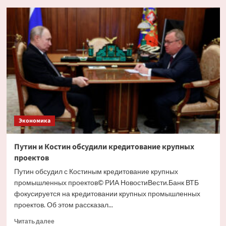
Глава
РСПП
дал
прогноз
движения
ставки
ЦБ
на
ближайшем
заседании
Экономика
Путин и Костин обсудили кредитование крупных
проектов
Путин обсудил с Костиным кредитование крупных
промышленных проектов© РИА НовостиВести.Банк ВТБ
фокусируется на кредитовании крупных промышленных
проектов. Об этом рассказал...
Прочитать
Читать далее