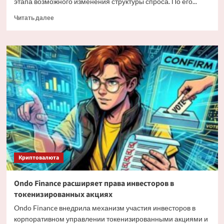
этапа возможного изменения структуры спроса. По его...
Прочитать
Читать далее
больше
о
Мэтт
Хоуган
о
трансформации
спроса
на
Bitcoin
Криптовалюта
Ondo Finance расширяет права инвесторов в
токенизированных акциях
Ondo Finance внедрила механизм участия инвесторов в
корпоративном управлении токенизированными акциями и