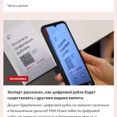
Прочитать
Читать далее
больше
о
Экономист
объяснил
причину
массового
обналичивания
вкладов
Экономика
Эксперт рассказал, как цифровой рубль будет
существовать с другими видами валюты
Доцент Щербаченко: цифровой рубль не заменит наличные
и безналичные деньги© РИА НовостиВести.Цифровой
рубль не заменит наличные и безналичные деньги, а...