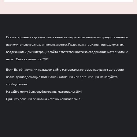
Все материалы на данном сайте взяты из открытых источников и предоставляются
исключительно в ознакомительных целях. Права на материалы принадлежат их
владельцам. Администрация сайта ответственности за содержание материала не
несет. Сайт не является СМИ!
Если Вы обнаружили на нашем сайте материалы, которые нарушают авторские
права, принадлежащие Вам, Вашей компании или организации, пожалуйста,
сообщите нам.
На сайте могут быть опубликованы материалы 18+!
При цитировании ссылка на источник обязательна.