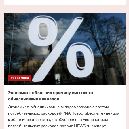
больше
о
Путин
и
Костин
обсудили
кредитование
крупных
проектов
Экономика
Экономист объяснил причину массового
обналичивания вкладов
Экономист: обналичивание вкладов связано с ростом
потребительских расходов© РИА НовостиВести.Тенденция
к обналичиванию вкладов обусловлена увеличением
потребительских расходов, заявил NEWS.ru эксперт...