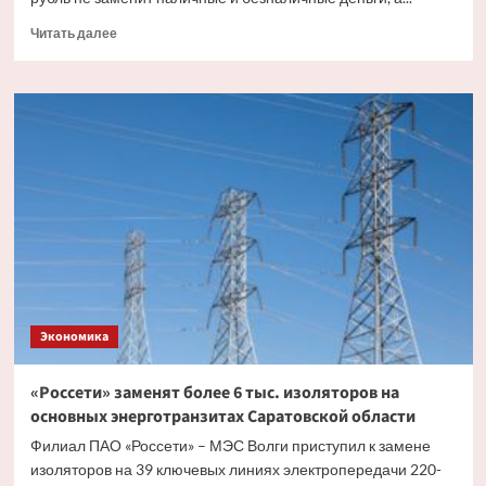
Прочитать
Читать далее
больше
о
Эксперт
рассказал,
как
цифровой
рубль
будет
существовать
с
другими
видами
валюты
Экономика
«Россети» заменят более 6 тыс. изоляторов на
основных энерготранзитах Саратовской области
Филиал ПАО «Россети» – МЭС Волги приступил к замене
изоляторов на 39 ключевых линиях электропередачи 220-