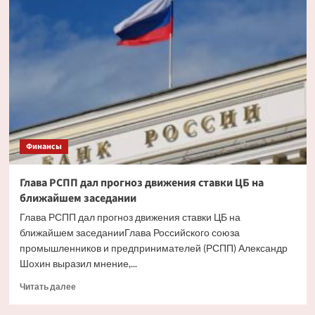
ипотека
будет
доступнее
со
снижением
инфляции
Финансы
Глава РСПП дал прогноз движения ставки ЦБ на
ближайшем заседании
Глава РСПП дал прогноз движения ставки ЦБ на
ближайшем заседанииГлава Российского союза
промышленников и предпринимателей (РСПП) Александр
Шохин выразил мнение,...
Прочитать
Читать далее
больше
о