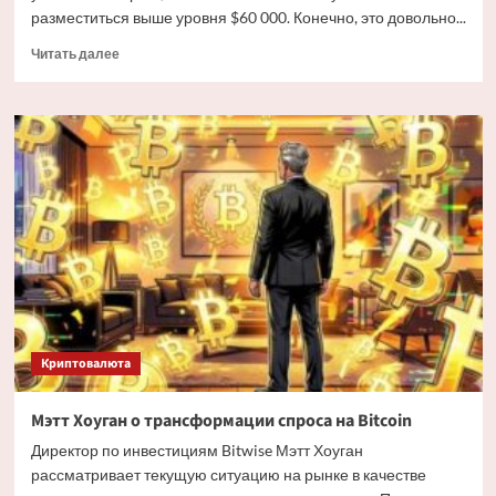
разместиться выше уровня $60 000. Конечно, это довольно...
Прочитать
Читать далее
больше
о
Дайджест
криптовалютных
новостей
за
ночь
3
июля
2026
года
Криптовалюта
Мэтт Хоуган о трансформации спроса на Bitcoin
Директор по инвестициям Bitwise Мэтт Хоуган
рассматривает текущую ситуацию на рынке в качестве