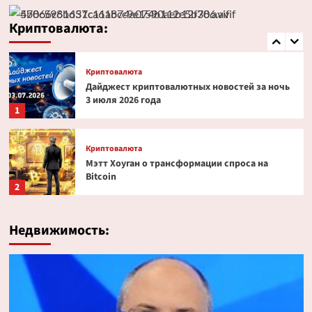
Эксперт PlanB допустил снижение биткоина
до $52 000
Криптовалюта:
5
Криптовалюта
Дайджест криптовалютных новостей за ночь
3 июля 2026 года
1
Криптовалюта
Мэтт Хоуган о трансформации спроса на
Bitcoin
2
Криптовалюта
Недвижимость:
Ondo Finance расширяет права инвесторов в
токенизированных акциях
3
Криптовалюта