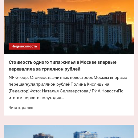
вид
элитного
жилья
в
Москве
Недвижимость
Стоимость одного типа жилья в Москве впервые
перевалила за триллион рублей
NF Group: Стоимость элитных новостроек Москвы впервые
перешагнула триллион рублейПолина Кислицына
(Редактор)Фото: Наталья Селиверстова / РИА НовостиПо
итогам первого полугодия...
Прочитать
Читать далее
больше
о
Стоимость
одного
типа