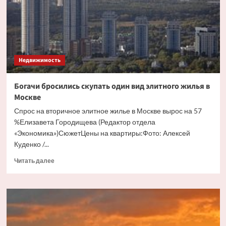
бесхозного
дома
Недвижимость
Богачи бросились скупать один вид элитного жилья в
Москве
Спрос на вторичное элитное жилье в Москве вырос на 57
%Елизавета Городищева (Редактор отдела
«Экономика»)СюжетЦены на квартиры:Фото: Алексей
Куденко /...
Прочитать
Читать далее
больше
о
Богачи
бросились
скупать
один