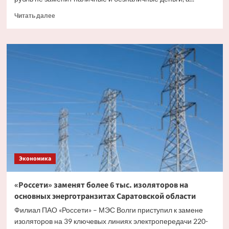
Прочитать
Читать далее
больше
о
Эксперт
рассказал,
как
цифровой
рубль
будет
существовать
с
другими
видами
валюты
Экономика
«Россети» заменят более 6 тыс. изоляторов на
основных энерготранзитах Саратовской области
Филиал ПАО «Россети» – МЭС Волги приступил к замене
изоляторов на 39 ключевых линиях электропередачи 220-