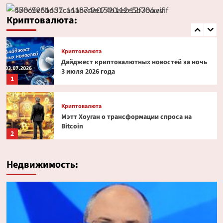
Эксперт PlanB допустил снижение биткоина
до $52 000
Криптовалюта:
5
Криптовалюта
Дайджест криптовалютных новостей за ночь
3 июля 2026 года
1
Криптовалюта
Мэтт Хоуган о трансформации спроса на
Bitcoin
2
Криптовалюта
Недвижимость:
Ondo Finance расширяет права инвесторов в
токенизированных акциях
3
Криптовалюта