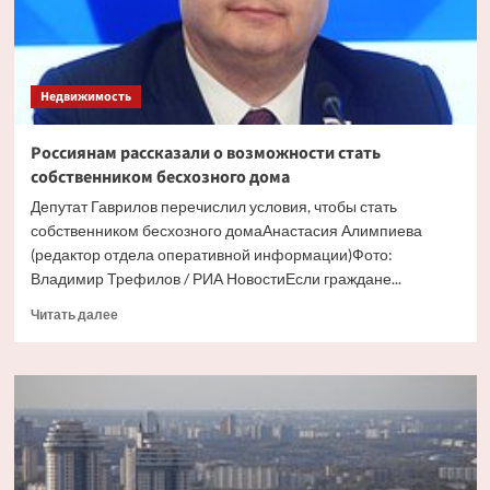
Недвижимость
Россиянам рассказали о возможности стать
собственником бесхозного дома
Депутат Гаврилов перечислил условия, чтобы стать
собственником бесхозного домаАнастасия Алимпиева
(редактор отдела оперативной информации)Фото:
Владимир Трефилов / РИА НовостиЕсли граждане...
Прочитать
Читать далее
больше
о
Россиянам
рассказали
о
возможности
стать
собственником