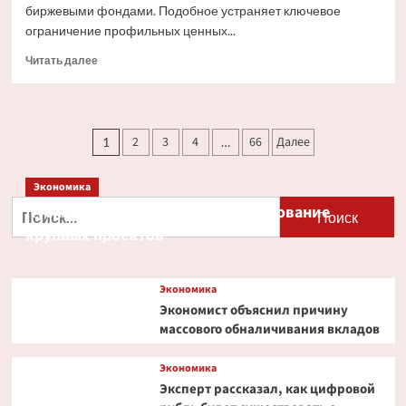
биржевыми фондами. Подобное устраняет ключевое
ограничение профильных ценных...
Прочитать
Читать далее
больше
о
Ondo
Finance
Пагинация
2
3
4
66
Далее
1
…
расширяет
записей
права
инвесторов
Экономика
в
Найти:
Путин и Костин обсудили кредитование
токенизированных
акциях
крупных проектов
Экономика
Экономист объяснил причину
массового обналичивания вкладов
Экономика
Эксперт рассказал, как цифровой