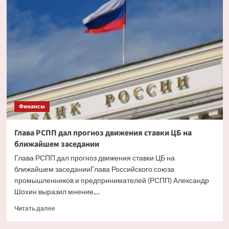
ипотека
будет
доступнее
со
снижением
инфляции
Финансы
Глава РСПП дал прогноз движения ставки ЦБ на
ближайшем заседании
Глава РСПП дал прогноз движения ставки ЦБ на
ближайшем заседанииГлава Российского союза
промышленников и предпринимателей (РСПП) Александр
Шохин выразил мнение,...
Прочитать
Читать далее
больше
о