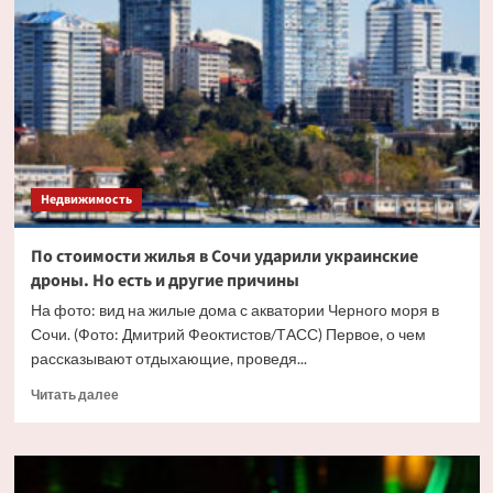
жилья
в
Москве
впервые
перевалила
за
триллион
рублей
Недвижимость
По стоимости жилья в Сочи ударили украинские
дроны. Но есть и другие причины
На фото: вид на жилые дома с акватории Черного моря в
Сочи. (Фото: Дмитрий Феоктистов/ТАСС) Первое, о чем
рассказывают отдыхающие, проведя...
Прочитать
Читать далее
больше
о
По
стоимости