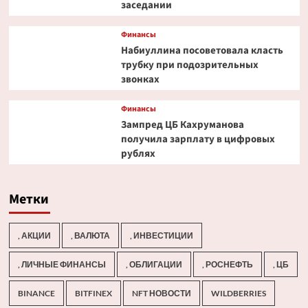
заседании
Финансы
Набиуллина посоветовала класть
трубку при подозрительных
звонках
Финансы
Зампред ЦБ Кахруманова
получила зарплату в цифровых
рублях
Метки
, АКЦИИ
, ВАЛЮТА
, ИНВЕСТИЦИИ
, ЛИЧНЫЕ ФИНАНСЫ
, ОБЛИГАЦИИ
, РОСНЕФТЬ
, ЦБ
BINANCE
BITFINEX
NFT НОВОСТИ
WILDBERRIES