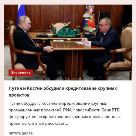
Глава
РСПП
дал
прогноз
движения
ставки
ЦБ
на
ближайшем
заседании
Экономика
Путин и Костин обсудили кредитование крупных
проектов
Путин обсудил с Костиным кредитование крупных
промышленных проектов© РИА НовостиВести.Банк ВТБ
фокусируется на кредитовании крупных промышленных
проектов. Об этом рассказал...
Прочитать
Читать далее