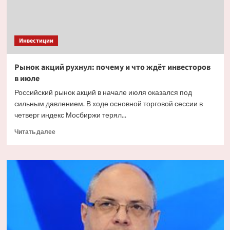
Инвестиции
Рынок акций рухнул: почему и что ждёт инвесторов
в июле
Российский рынок акций в начале июля оказался под
сильным давлением. В ходе основной торговой сессии в
четверг индекс Мосбиржи терял...
Прочитать
Читать далее
больше
о
Рынок
акций
рухнул:
почему
и что
ждёт
инвесторов
в июле