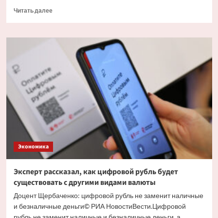
Прочитать
Читать далее
больше
о
Экономист
объяснил
причину
массового
обналичивания
вкладов
Экономика
Эксперт рассказал, как цифровой рубль будет
существовать с другими видами валюты
Доцент Щербаченко: цифровой рубль не заменит наличные
и безналичные деньги© РИА НовостиВести.Цифровой
рубль не заменит наличные и безналичные деньги, а...