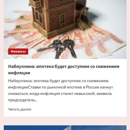
факторы,
влияющие
на
курс
рубля
Финансы
Набиуллина: ипотека будет доступнее со снижением
инфляции
Набиуллина: ипотека будет доступнее со снижением
инфляцииСтавки по рыночной ипотеке в России начнут
снижаться, когда инфляция станет невысокой, заявила
председатель...
Прочитать
Читать далее
больше
о
Набиуллина: