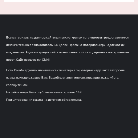
Все материалы на данном сайте взяты из открытых источников и предоставляются
исключительно в ознакомительных целях. Права на материалы принадлежат их
владельцам. Администрация сайта ответственности за содержание материала не
несет. Сайт не является СМИ!
Если Вы обнаружили на нашем сайте материалы, которые нарушают авторские
права, принадлежащие Вам, Вашей компании или организации, пожалуйста,
сообщите нам.
На сайте могут быть опубликованы материалы 18+!
При цитировании ссылка на источник обязательна.