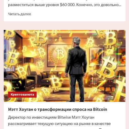
разместиться выше уровня $60 000. Конечно, это довольно...
Прочитать
Читать далее
больше
о
Дайджест
криптовалютных
новостей
за
ночь
3
июля
2026
года
Криптовалюта
Мэтт Хоуган о трансформации спроса на Bitcoin
Директор по инвестициям Bitwise Мэтт Хоуган
рассматривает текущую ситуацию на рынке в качестве