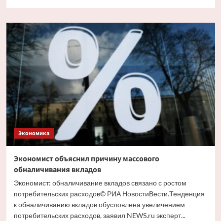
больше
о
Путин
и
Костин
обсудили
кредитование
крупных
проектов
Экономика
Экономист объяснил причину массового
обналичивания вкладов
Экономист: обналичивание вкладов связано с ростом
потребительских расходов© РИА НовостиВести.Тенденция
к обналичиванию вкладов обусловлена увеличением
потребительских расходов, заявил NEWS.ru эксперт...