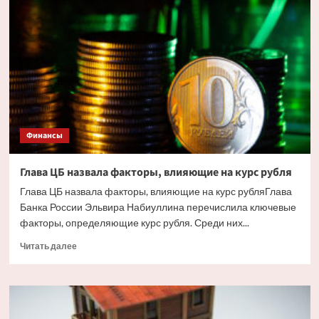
жилья
в
Сочи
ударили
украинские
дроны.
Но
есть
и
другие
Финансы
причины
Глава ЦБ назвала факторы, влияющие на курс рубля
Глава ЦБ назвала факторы, влияющие на курс рубляГлава
Банка России Эльвира Набиуллина перечислила ключевые
факторы, определяющие курс рубля. Среди них...
Прочитать
Читать далее
больше
о
Глава
ЦБ
назвала