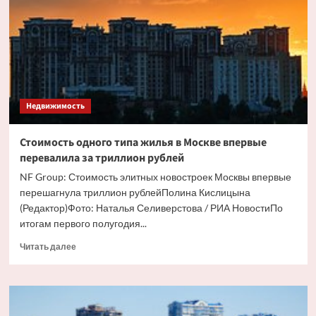
вид
элитного
жилья
в
Москве
Недвижимость
Стоимость одного типа жилья в Москве впервые
перевалила за триллион рублей
NF Group: Стоимость элитных новостроек Москвы впервые
перешагнула триллион рублейПолина Кислицына
(Редактор)Фото: Наталья Селиверстова / РИА НовостиПо
итогам первого полугодия...
Прочитать
Читать далее
больше
о
Стоимость
одного
типа