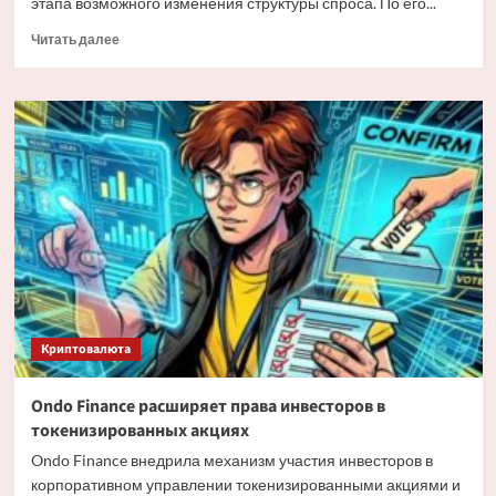
этапа возможного изменения структуры спроса. По его...
Прочитать
Читать далее
больше
о
Мэтт
Хоуган
о
трансформации
спроса
на
Bitcoin
Криптовалюта
Ondo Finance расширяет права инвесторов в
токенизированных акциях
Ondo Finance внедрила механизм участия инвесторов в
корпоративном управлении токенизированными акциями и