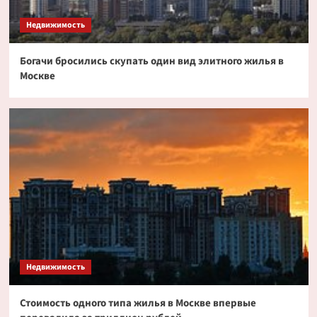
токенизированных акциях
3
Недвижимость
Богачи бросились скупать один вид элитного жилья в
Криптовалюта
Москве
Дайджест криптовалютных новостей за ночь
2 июля 2026 года
4
Криптовалюта
Эксперт PlanB допустил снижение биткоина
до $52 000
5
Недвижимость
Стоимость одного типа жилья в Москве впервые