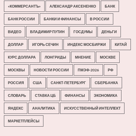
«КОММЕРСАНТЪ»
АЛЕКСАНДР АКСЕНЕНКО
БАНК
БАНК РОССИИ
БАНКИ И ФИНАНСЫ
В РОССИИ
ВИДЕО
ВЛАДИМИР ПУТИН
ГОСДУМЫ
ДЕНЬГИ
ДОЛЛАР
ИГОРЬ СЕЧИН
ИНДЕКС МОСБИРЖИ
КИТАЙ
КУРС ДОЛЛАРА
ЛОНГРИДЫ
МНЕНИЕ
МОСКВЕ
МОСКВЫ
НОВОСТИ РОССИИ
ПМЭФ-2026
РФ
РОССИЯ
США
САНКТ-ПЕТЕРБУРГ
СБЕРБАНКА
СЛОВАРЬ
СТАВКА ЦБ
ФИНАНСЫ
ЭКОНОМИКА
ЯНДЕКС
АНАЛИТИКА
ИСКУССТВЕННЫЙ ИНТЕЛЛЕКТ
МАРКЕТПЛЕЙСЫ