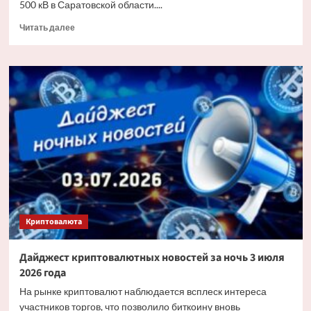
500 кВ в Саратовской области....
Прочитать
Читать далее
больше
о
«Россети»
заменят
более
6
тыс.
изоляторов
на
основных
энерготранзитах
Саратовской
области
Криптовалюта
Дайджест криптовалютных новостей за ночь 3 июля
2026 года
На рынке криптовалют наблюдается всплеск интереса
участников торгов, что позволило биткоину вновь