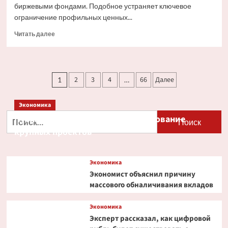
биржевыми фондами. Подобное устраняет ключевое
ограничение профильных ценных...
Прочитать
Читать далее
больше
о
Ondo
Finance
Пагинация
2
3
4
66
Далее
1
…
расширяет
записей
права
инвесторов
Экономика
в
Найти:
Путин и Костин обсудили кредитование
токенизированных
акциях
крупных проектов
Экономика
Экономист объяснил причину
массового обналичивания вкладов
Экономика
Эксперт рассказал, как цифровой