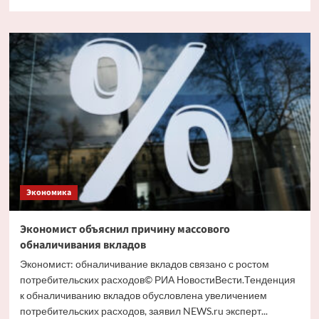
больше
о
Путин
и
Костин
обсудили
кредитование
крупных
проектов
Экономика
Экономист объяснил причину массового
обналичивания вкладов
Экономист: обналичивание вкладов связано с ростом
потребительских расходов© РИА НовостиВести.Тенденция
к обналичиванию вкладов обусловлена увеличением
потребительских расходов, заявил NEWS.ru эксперт...