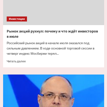
Инвестиции
Рынок акций рухнул: почему и что ждёт инвесторов
в июле
Российский рынок акций в начале июля оказался под
сильным давлением. В ходе основной торговой сессии в
четверг индекс Мосбиржи терял...
Прочитать
Читать далее
больше
о
Рынок
акций
рухнул:
почему
и что
ждёт
инвесторов
в июле