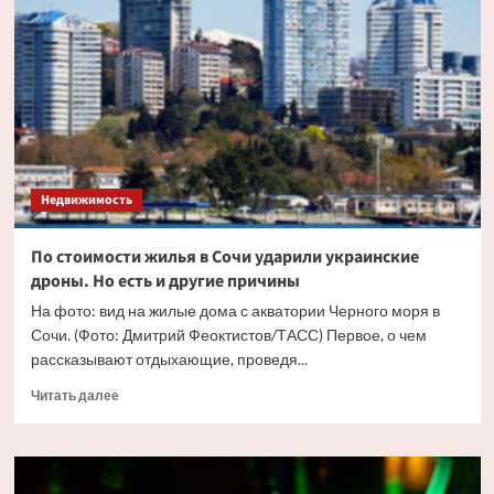
жилья
в
Москве
впервые
перевалила
за
триллион
рублей
Недвижимость
По стоимости жилья в Сочи ударили украинские
дроны. Но есть и другие причины
На фото: вид на жилые дома с акватории Черного моря в
Сочи. (Фото: Дмитрий Феоктистов/ТАСС) Первое, о чем
рассказывают отдыхающие, проведя...
Прочитать
Читать далее
больше
о
По
стоимости