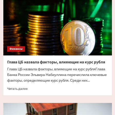
жилья
в
Сочи
ударили
украинские
дроны.
Но
есть
и
другие
Финансы
причины
Глава ЦБ назвала факторы, влияющие на курс рубля
Глава ЦБ назвала факторы, влияющие на курс рубляГлава
Банка России Эльвира Набиуллина перечислила ключевые
факторы, определяющие курс рубля. Среди них...
Прочитать
Читать далее
больше
о
Глава
ЦБ
назвала