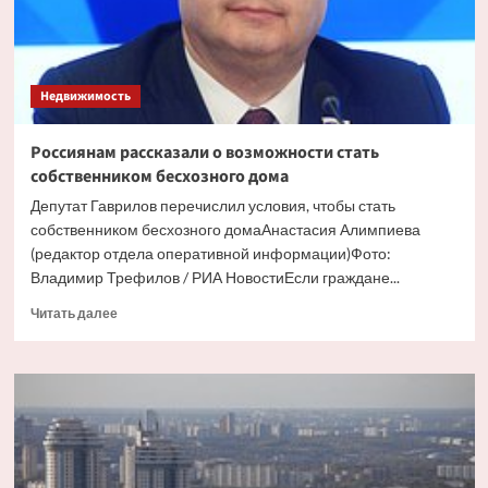
Недвижимость
Россиянам рассказали о возможности стать
собственником бесхозного дома
Депутат Гаврилов перечислил условия, чтобы стать
собственником бесхозного домаАнастасия Алимпиева
(редактор отдела оперативной информации)Фото:
Владимир Трефилов / РИА НовостиЕсли граждане...
Прочитать
Читать далее
больше
о
Россиянам
рассказали
о
возможности
стать
собственником