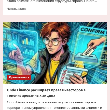
этапа возможного изменения структуры спроса. По его...
Прочитать
Читать далее
больше
о
Мэтт
Хоуган
о
трансформации
спроса
на
Bitcoin
Криптовалюта
Ondo Finance расширяет права инвесторов в
токенизированных акциях
Ondo Finance внедрила механизм участия инвесторов в
корпоративном управлении токенизированными акциями и