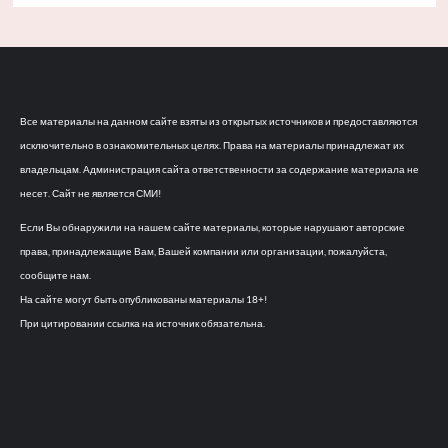
Все материалы на данном сайте взяты из открытых источников и предоставляются
исключительно в ознакомительных целях. Права на материалы принадлежат их
владельцам. Администрация сайта ответственности за содержание материала не
несет. Сайт не является СМИ!
Если Вы обнаружили на нашем сайте материалы, которые нарушают авторские
права, принадлежащие Вам, Вашей компании или организации, пожалуйста,
сообщите нам.
На сайте могут быть опубликованы материалы 18+!
При цитировании ссылка на источник обязательна.