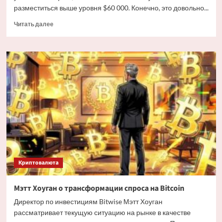
разместиться выше уровня $60 000. Конечно, это довольно...
Прочитать
Читать далее
больше
о
Дайджест
криптовалютных
новостей
за
ночь
3
июля
2026
года
Криптовалюта
Мэтт Хоуган о трансформации спроса на Bitcoin
Директор по инвестициям Bitwise Мэтт Хоуган
рассматривает текущую ситуацию на рынке в качестве