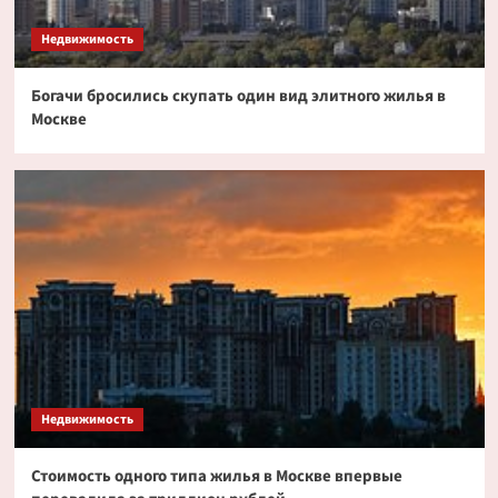
токенизированных акциях
3
Недвижимость
Богачи бросились скупать один вид элитного жилья в
Криптовалюта
Москве
Дайджест криптовалютных новостей за ночь
2 июля 2026 года
4
Криптовалюта
Эксперт PlanB допустил снижение биткоина
до $52 000
5
Недвижимость
Стоимость одного типа жилья в Москве впервые