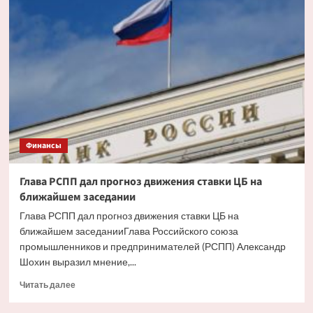
ипотека
будет
доступнее
со
снижением
инфляции
Финансы
Глава РСПП дал прогноз движения ставки ЦБ на
ближайшем заседании
Глава РСПП дал прогноз движения ставки ЦБ на
ближайшем заседанииГлава Российского союза
промышленников и предпринимателей (РСПП) Александр
Шохин выразил мнение,...
Прочитать
Читать далее
больше
о