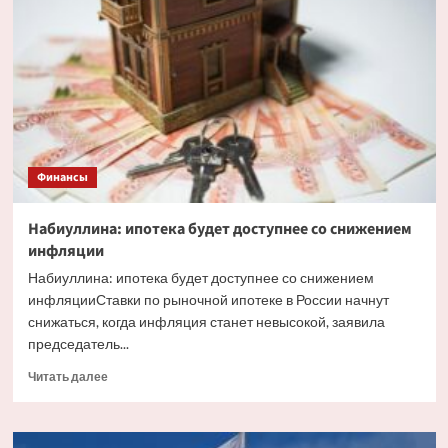
факторы,
влияющие
на
курс
рубля
Финансы
Набиуллина: ипотека будет доступнее со снижением
инфляции
Набиуллина: ипотека будет доступнее со снижением
инфляцииСтавки по рыночной ипотеке в России начнут
снижаться, когда инфляция станет невысокой, заявила
председатель...
Прочитать
Читать далее
больше
о
Набиуллина: