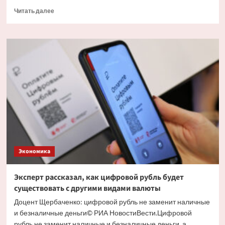
Прочитать
Читать далее
больше
о
Экономист
объяснил
причину
массового
обналичивания
вкладов
Экономика
Эксперт рассказал, как цифровой рубль будет
существовать с другими видами валюты
Доцент Щербаченко: цифровой рубль не заменит наличные
и безналичные деньги© РИА НовостиВести.Цифровой
рубль не заменит наличные и безналичные деньги, а...