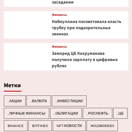
заседании
Финансы
Набиуллина посоветовала класть
трубку при подозрительных
звонках
Финансы
Зампред ЦБ Кахруманова
получила зарплату в цифровых
рублях
Метки
, АКЦИИ
, ВАЛЮТА
, ИНВЕСТИЦИИ
, ЛИЧНЫЕ ФИНАНСЫ
, ОБЛИГАЦИИ
, РОСНЕФТЬ
, ЦБ
BINANCE
BITFINEX
NFT НОВОСТИ
WILDBERRIES