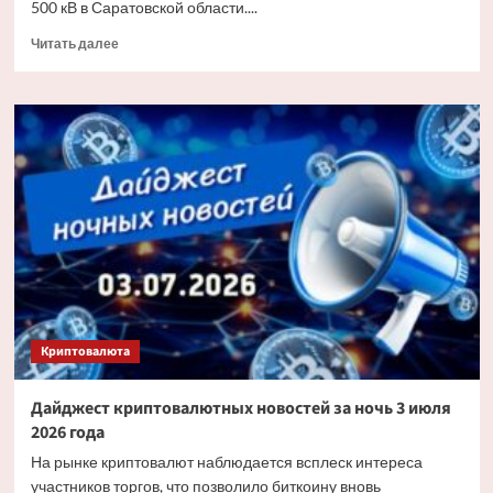
500 кВ в Саратовской области....
Прочитать
Читать далее
больше
о
«Россети»
заменят
более
6
тыс.
изоляторов
на
основных
энерготранзитах
Саратовской
области
Криптовалюта
Дайджест криптовалютных новостей за ночь 3 июля
2026 года
На рынке криптовалют наблюдается всплеск интереса
участников торгов, что позволило биткоину вновь