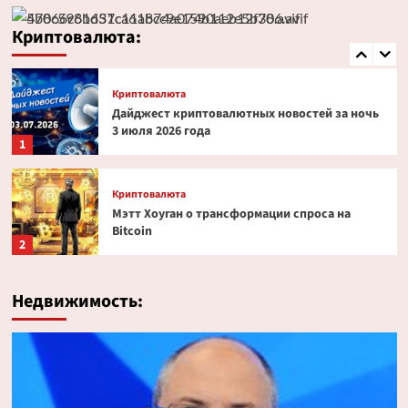
Эксперт PlanB допустил снижение биткоина
до $52 000
Криптовалюта:
5
Криптовалюта
Дайджест криптовалютных новостей за ночь
3 июля 2026 года
1
Криптовалюта
Мэтт Хоуган о трансформации спроса на
Bitcoin
2
Криптовалюта
Недвижимость:
Ondo Finance расширяет права инвесторов в
токенизированных акциях
3
Криптовалюта