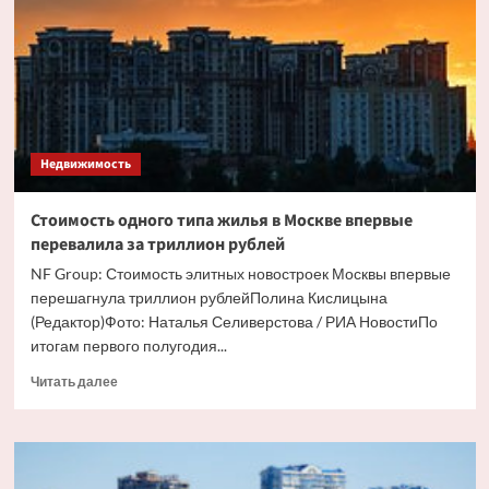
вид
элитного
жилья
в
Москве
Недвижимость
Стоимость одного типа жилья в Москве впервые
перевалила за триллион рублей
NF Group: Стоимость элитных новостроек Москвы впервые
перешагнула триллион рублейПолина Кислицына
(Редактор)Фото: Наталья Селиверстова / РИА НовостиПо
итогам первого полугодия...
Прочитать
Читать далее
больше
о
Стоимость
одного
типа