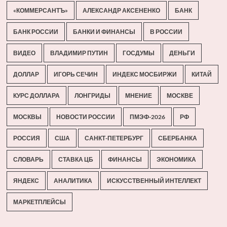
«КОММЕРСАНТЪ»
АЛЕКСАНДР АКСЕНЕНКО
БАНК
БАНК РОССИИ
БАНКИ И ФИНАНСЫ
В РОССИИ
ВИДЕО
ВЛАДИМИР ПУТИН
ГОСДУМЫ
ДЕНЬГИ
ДОЛЛАР
ИГОРЬ СЕЧИН
ИНДЕКС МОСБИРЖИ
КИТАЙ
КУРС ДОЛЛАРА
ЛОНГРИДЫ
МНЕНИЕ
МОСКВЕ
МОСКВЫ
НОВОСТИ РОССИИ
ПМЭФ-2026
РФ
РОССИЯ
США
САНКТ-ПЕТЕРБУРГ
СБЕРБАНКА
СЛОВАРЬ
СТАВКА ЦБ
ФИНАНСЫ
ЭКОНОМИКА
ЯНДЕКС
АНАЛИТИКА
ИСКУССТВЕННЫЙ ИНТЕЛЛЕКТ
МАРКЕТПЛЕЙСЫ