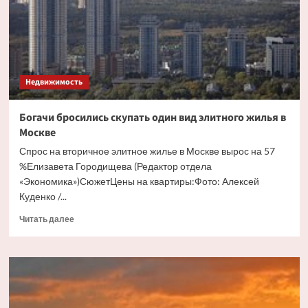
бесхозного
дома
Недвижимость
Богачи бросились скупать один вид элитного жилья в
Москве
Спрос на вторичное элитное жилье в Москве вырос на 57
%Елизавета Городищева (Редактор отдела
«Экономика»)СюжетЦены на квартиры:Фото: Алексей
Куденко /...
Прочитать
Читать далее
больше
о
Богачи
бросились
скупать
один