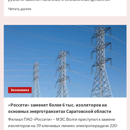
Прочитать
Читать далее
больше
о
Эксперт
рассказал,
как
цифровой
рубль
будет
существовать
с
другими
видами
валюты
Экономика
«Россети» заменят более 6 тыс. изоляторов на
основных энерготранзитах Саратовской области
Филиал ПАО «Россети» – МЭС Волги приступил к замене
изоляторов на 39 ключевых линиях электропередачи 220-