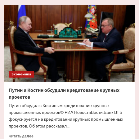
Глава
РСПП
дал
прогноз
движения
ставки
ЦБ
на
ближайшем
заседании
Экономика
Путин и Костин обсудили кредитование крупных
проектов
Путин обсудил с Костиным кредитование крупных
промышленных проектов© РИА НовостиВести.Банк ВТБ
фокусируется на кредитовании крупных промышленных
проектов. Об этом рассказал...
Прочитать
Читать далее