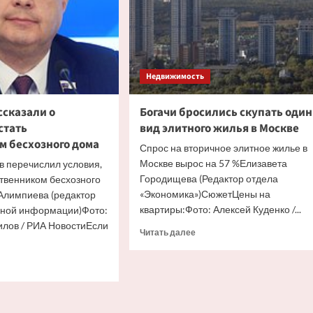
Недвижимость
ссказали о
Богачи бросились скупать один
стать
вид элитного жилья в Москве
м бесхозного дома
Спрос на вторичное элитное жилье в
Москве вырос на 57 %Елизавета
в перечислил условия,
Городищева (Редактор отдела
ственником бесхозного
«Экономика»)СюжетЦены на
Алимпиева (редактор
квартиры:Фото: Алексей Куденко /...
вной информации)Фото:
лов / РИА НовостиЕсли
Прочитать
Читать далее
больше
о
итать
Богачи
ше
бросились
скупать
иянам
один