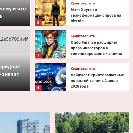
Криптовалюта
чему и что
Мэтт Хоуган о
трансформации спроса на
е
Bitcoin
2
Криптовалюта
Ondo Finance расширяет
права инвесторов в
токенизированных акциях
3
люкса опережают бренды
коридоре
Криптовалюта
о значит
нии ИИ
Дайджест криптовалютных
новостей за ночь 2 июля
2026 года
4
Криптовалюта
Эксперт PlanB допустил
снижение биткоина до $52
000
5