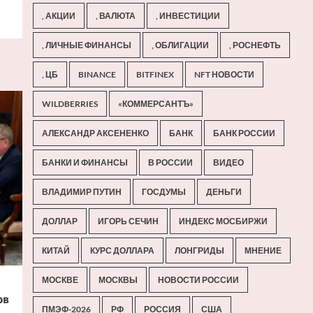
, АКЦИИ
, ВАЛЮТА
, ИНВЕСТИЦИИ
, ЛИЧНЫЕ ФИНАНСЫ
, ОБЛИГАЦИИ
, РОСНЕФТЬ
, ЦБ
BINANCE
BITFINEX
NFT НОВОСТИ
WILDBERRIES
«КОММЕРСАНТЪ»
АЛЕКСАНДР АКСЕНЕНКО
БАНК
БАНК РОССИИ
БАНКИ И ФИНАНСЫ
В РОССИИ
ВИДЕО
ВЛАДИМИР ПУТИН
ГОСДУМЫ
ДЕНЬГИ
ДОЛЛАР
ИГОРЬ СЕЧИН
ИНДЕКС МОСБИРЖИ
КИТАЙ
КУРС ДОЛЛАРА
ЛОНГРИДЫ
МНЕНИЕ
МОСКВЕ
МОСКВЫ
НОВОСТИ РОССИИ
ов
ПМЭФ-2026
РФ
РОССИЯ
США