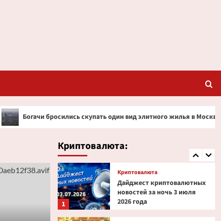
Криптовалюта
Ondo Finance расширяет
права инвесторов в
токенизированных акциях
3
Криптовалюта
Дайджест криптовалютных
новостей за ночь 2 июля
2026 года
4
сились скупать один вид элитного жилья в Москве
Ст
Криптовалюта
Эксперт PlanB допустил
снижение биткоина до $52
Криптовалюта:
000
5
Криптовалюта
Дайджест криптовалютных
новостей за ночь 3 июля
2026 года
1