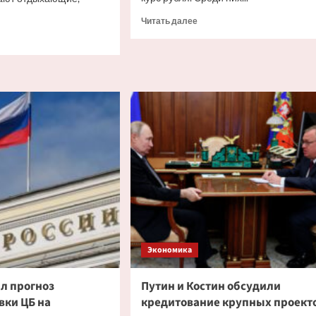
Прочитать
Читать далее
больше
итать
о
ше
Глава
ЦБ
назвала
мости
факторы,
я
влияющие
на
курс
или
рубля
инские
ы.
ие
ины
Экономика
ал прогноз
Путин и Костин обсудили
вки ЦБ на
кредитование крупных проект