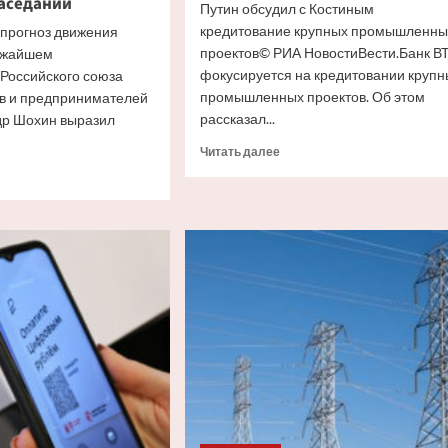
аседании
Путин обсудил с Костиным
кредитование крупных промышленны
 прогноз движения
проектов© РИА НовостиВести.Банк В
лижайшем
фокусируется на кредитовании крупн
Российского союза
промышленных проектов. Об этом
 и предпринимателей
рассказал...
др Шохин выразил
Прочитать
Читать далее
больше
итать
о
ше
Путин
и
а
Костин
П
обсудили
кредитование
ноз
крупных
ения
проектов
ки
жайшем
дании