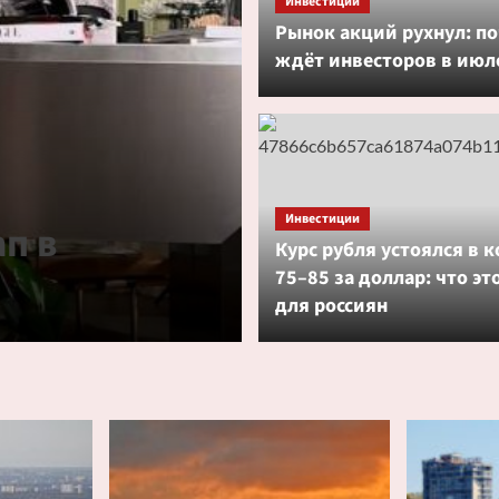
Инвестиции
Рынок акций рухнул: по
ждёт инвесторов в июл
Бизнес
Инвестиции
ап в
Покупатели 
Курс рубля устоялся в 
75–85 за доллар: что эт
в использова
для россиян