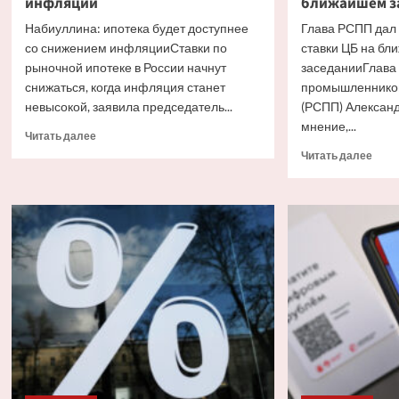
инфляции
ближайшем з
Набиуллина: ипотека будет доступнее
Глава РСПП дал
со снижением инфляцииСтавки по
ставки ЦБ на б
рыночной ипотеке в России начнут
заседанииГлава 
снижаться, когда инфляция станет
промышленников
невысокой, заявила председатель...
(РСПП) Алексан
мнение,...
Прочитать
Читать далее
больше
Проч
Читать далее
о
боль
Набиуллина:
о
ипотека
Глав
будет
РСП
доступнее
дал
со
прог
снижением
движ
инфляции
став
ЦБ
на
бли
засе