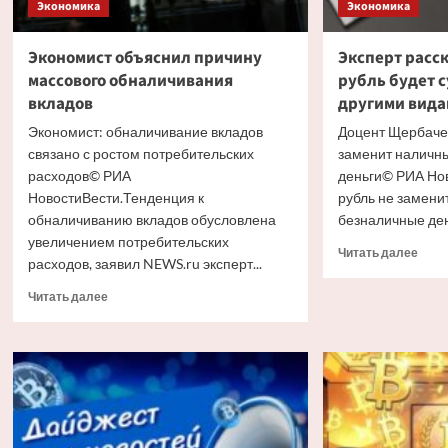
Экономика
Экономика
Экономист объяснил причину
Эксперт расс
массового обналичивания
рубль будет с
вкладов
другими вид
Экономист: обналичивание вкладов
Доцент Щербаче
связано с ростом потребительских
заменит наличн
расходов© РИА
деньги© РИА Но
НовостиВести.Тенденция к
рубль не замени
обналичиванию вкладов обусловлена
безналичные день
увеличением потребительских
Проч
Читать далее
расходов, заявил NEWS.ru эксперт...
боль
о
Прочитать
Читать далее
Эксп
больше
расс
о
как
Экономист
цифр
объяснил
рубл
причину
буде
массового
суще
обналичивания
с
вкладов