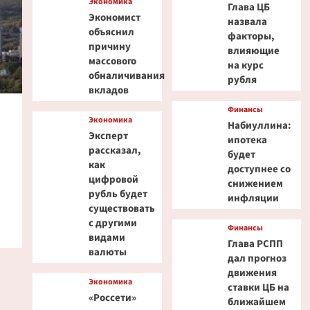
Экономика
Глава ЦБ
Эксперт PlanB допустил
Экономист
назвала
снижение биткоина до $52
объяснил
факторы,
000
5
причину
влияющие
массового
на курс
обналичивания
рубля
вкладов
Финансы
Экономика
Набиуллина:
Эксперт
ипотека
рассказал,
будет
как
доступнее со
цифровой
снижением
рубль будет
инфляции
существовать
с другими
Финансы
видами
Глава РСПП
валюты
дал прогноз
движения
Экономика
ставки ЦБ на
«Россети»
ближайшем