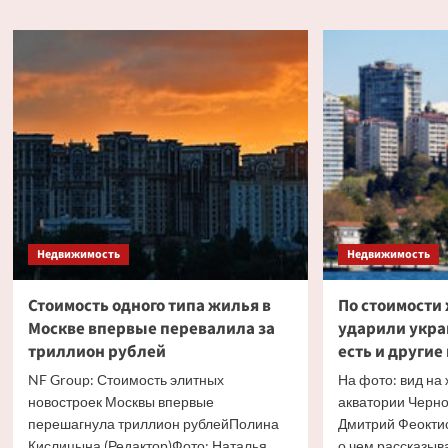
расс
ждёт
о
инвесторов
возм
в июле
стат
собс
бесх
дома
Недвижимость
Недвижимость
Стоимость одного типа жилья в
По стоимости 
Москве впервые перевалила за
ударили укра
триллион рублей
есть и други
NF Group: Стоимость элитных
На фото: вид на
новостроек Москвы впервые
акватории Черног
перешагнула триллион рублейПолина
Дмитрий Феокти
Кислицына (Редактор)Фото: Наталья
о чем рассказы