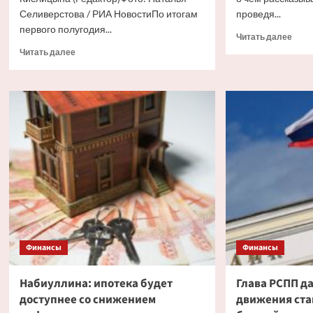
Селиверстова / РИА НовостиПо итогам
проведя...
первого полугодия...
Проч
Читать далее
боль
Прочитать
Читать далее
о
больше
По
о
стои
Стоимость
жиль
одного
в
типа
Сочи
жилья
удар
в
укра
Москве
дрон
впервые
Но
перевалила
есть
за
и
триллион
друг
рублей
прич
Финансы
Финансы
Набиуллина: ипотека будет
Глава РСПП д
доступнее со снижением
движения ста