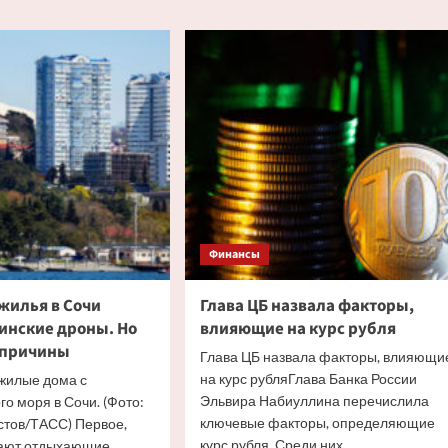
казали
вид
элитного
ожности
жилья
ь
в
твенником
Москве
озного
Финансы
жилья в Сочи
Глава ЦБ назвала факторы,
инские дроны. Но
влияющие на курс рубля
е причины
Глава ЦБ назвала факторы, влияющи
на курс рубляГлава Банка России
 жилые дома с
Эльвира Набиуллина перечислила
о моря в Сочи. (Фото:
ключевые факторы, определяющие
стов/ТАСС) Первое,
курс рубля. Среди них...
вают отдыхающие,