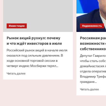
Инвестиции
Недвижимость
Рынок акций рухнул: почему
Россиянам ра
и что ждёт инвесторов в июле
возможности 
собственнико
Российский рынок акций в начале июля
оказался под сильным давлением. В
Депутат Гаврило
ходе основной торговой сессии в
чтобы стать соб
четверг индекс Мосбиржи терял...
домаАнастасия 
отдела операти
Прочитать
Читать далее
Владимир Трефи
больше
граждане...
о
Рынок
Проч
Читать далее
акций
боль
рухнул:
о
почему
Росс
и что