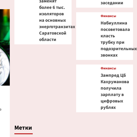
заменят
заседании
более 6 тыс.
изоляторов
Финансы
на основных
Набиуллина
энерготранзитах
посоветовала
Саратовской
класть
области
трубку при
подозрительны
звонках
Финансы
Зампред ЦБ
Кахруманова
получила
зарплату в
цифровых
рублях
е
Метки