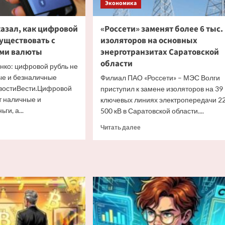
Экономика
казал, как цифровой
«Россети» заменят более 6 тыс.
уществовать с
изоляторов на основных
ами валюты
энерготранзитах Саратовской
области
нко: цифровой рубль не
ые и безналичные
Филиал ПАО «Россети» – МЭС Волги
востиВести.Цифровой
приступил к замене изоляторов на 39
т наличные и
ключевых линиях электропередачи 2
ги, а...
500 кВ в Саратовской области....
итать
Прочитать
Читать далее
ше
больше
о
ерт
«Россети»
казал,
заменят
более
овой
6
ь
тыс.
т
изоляторов
ствовать
на
основных