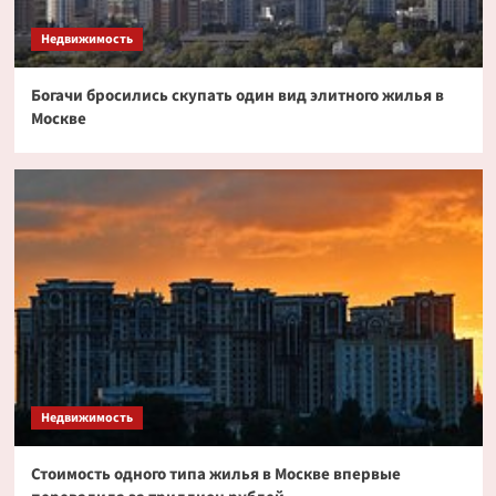
токенизированных акциях
3
Недвижимость
Богачи бросились скупать один вид элитного жилья в
Криптовалюта
Москве
Дайджест криптовалютных новостей за ночь
2 июля 2026 года
4
Криптовалюта
Эксперт PlanB допустил снижение биткоина
до $52 000
5
Недвижимость
Стоимость одного типа жилья в Москве впервые