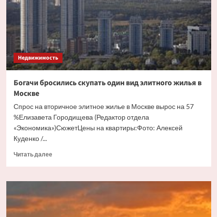
бесхозного
дома
Недвижимость
Богачи бросились скупать один вид элитного жилья в
Москве
Спрос на вторичное элитное жилье в Москве вырос на 57
%Елизавета Городищева (Редактор отдела
«Экономика»)СюжетЦены на квартиры:Фото: Алексей
Куденко /...
Прочитать
Читать далее
больше
о
Богачи
бросились
скупать
один