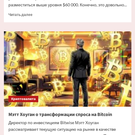
разместиться выше уровня $60 000. Конечно, это довольно...
Прочитать
Читать далее
больше
о
Дайджест
криптовалютных
новостей
за
ночь
3
июля
2026
года
Криптовалюта
Мэтт Хоуган о трансформации спроса на Bitcoin
Директор по инвестициям Bitwise Мэтт Хоуган
рассматривает текущую ситуацию на рынке в качестве