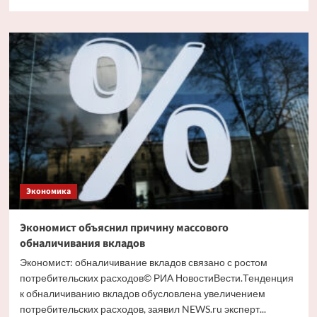
больше
о
Путин
и
Костин
обсудили
кредитование
крупных
проектов
Экономика
Экономист объяснил причину массового
обналичивания вкладов
Экономист: обналичивание вкладов связано с ростом
потребительских расходов© РИА НовостиВести.Тенденция
к обналичиванию вкладов обусловлена увеличением
потребительских расходов, заявил NEWS.ru эксперт...