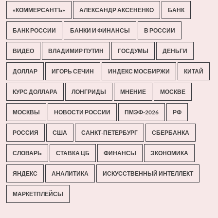
«КОММЕРСАНТЪ»
АЛЕКСАНДР АКСЕНЕНКО
БАНК
БАНК РОССИИ
БАНКИ И ФИНАНСЫ
В РОССИИ
ВИДЕО
ВЛАДИМИР ПУТИН
ГОСДУМЫ
ДЕНЬГИ
ДОЛЛАР
ИГОРЬ СЕЧИН
ИНДЕКС МОСБИРЖИ
КИТАЙ
КУРС ДОЛЛАРА
ЛОНГРИДЫ
МНЕНИЕ
МОСКВЕ
МОСКВЫ
НОВОСТИ РОССИИ
ПМЭФ-2026
РФ
РОССИЯ
США
САНКТ-ПЕТЕРБУРГ
СБЕРБАНКА
СЛОВАРЬ
СТАВКА ЦБ
ФИНАНСЫ
ЭКОНОМИКА
ЯНДЕКС
АНАЛИТИКА
ИСКУССТВЕННЫЙ ИНТЕЛЛЕКТ
МАРКЕТПЛЕЙСЫ