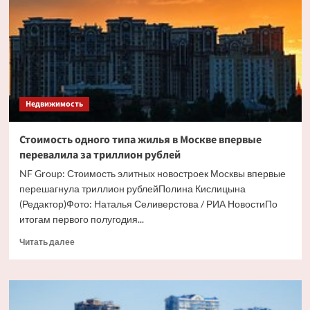
вид
элитного
жилья
в
Москве
Недвижимость
Стоимость одного типа жилья в Москве впервые
перевалила за триллион рублей
NF Group: Стоимость элитных новостроек Москвы впервые
перешагнула триллион рублейПолина Кислицына
(Редактор)Фото: Наталья Селиверстова / РИА НовостиПо
итогам первого полугодия...
Прочитать
Читать далее
больше
о
Стоимость
одного
типа