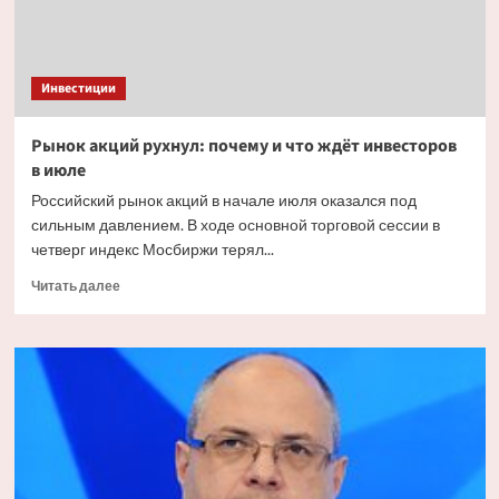
Инвестиции
Рынок акций рухнул: почему и что ждёт инвесторов
в июле
Российский рынок акций в начале июля оказался под
сильным давлением. В ходе основной торговой сессии в
четверг индекс Мосбиржи терял...
Прочитать
Читать далее
больше
о
Рынок
акций
рухнул:
почему
и что
ждёт
инвесторов
в июле