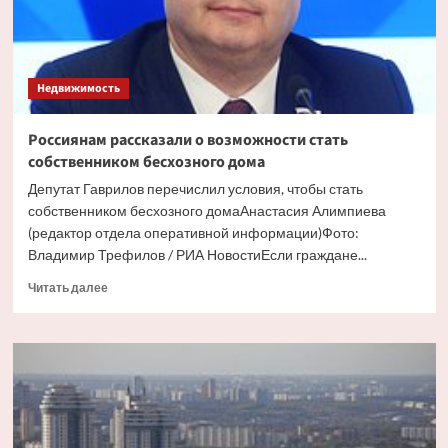
Недвижимость
Россиянам рассказали о возможности стать
собственником бесхозного дома
Депутат Гаврилов перечислил условия, чтобы стать
собственником бесхозного домаАнастасия Алимпиева
(редактор отдела оперативной информации)Фото:
Владимир Трефилов / РИА НовостиЕсли граждане...
Прочитать
Читать далее
больше
о
Россиянам
рассказали
о
возможности
стать
собственником