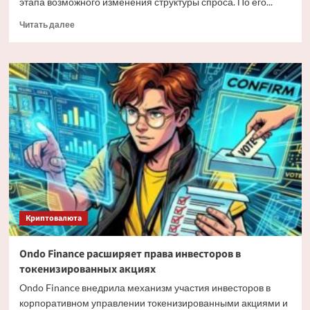
этапа возможного изменения структуры спроса. По его...
Прочитать
Читать далее
больше
о
Мэтт
Хоуган
о
трансформации
спроса
на
Bitcoin
Криптовалюта
Ondo Finance расширяет права инвесторов в
токенизированных акциях
Ondo Finance внедрила механизм участия инвесторов в
корпоративном управлении токенизированными акциями и