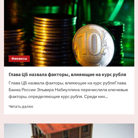
жилья
в
Сочи
ударили
украинские
дроны.
Но
есть
и
другие
Финансы
причины
Глава ЦБ назвала факторы, влияющие на курс рубля
Глава ЦБ назвала факторы, влияющие на курс рубляГлава
Банка России Эльвира Набиуллина перечислила ключевые
факторы, определяющие курс рубля. Среди них...
Прочитать
Читать далее
больше
о
Глава
ЦБ
назвала