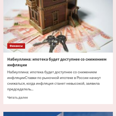
факторы,
влияющие
на
курс
рубля
Финансы
Набиуллина: ипотека будет доступнее со снижением
инфляции
Набиуллина: ипотека будет доступнее со снижением
инфляцииСтавки по рыночной ипотеке в России начнут
снижаться, когда инфляция станет невысокой, заявила
председатель...
Прочитать
Читать далее
больше
о
Набиуллина: