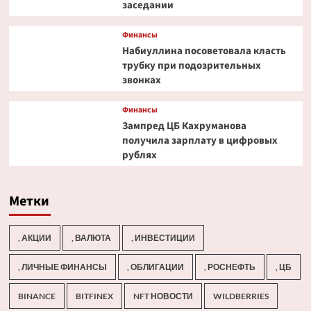
заседании
Финансы
Набиуллина посоветовала класть
трубку при подозрительных
звонках
Финансы
Зампред ЦБ Кахруманова
получила зарплату в цифровых
рублях
Метки
, АКЦИИ
, ВАЛЮТА
, ИНВЕСТИЦИИ
, ЛИЧНЫЕ ФИНАНСЫ
, ОБЛИГАЦИИ
, РОСНЕФТЬ
, ЦБ
BINANCE
BITFINEX
NFT НОВОСТИ
WILDBERRIES