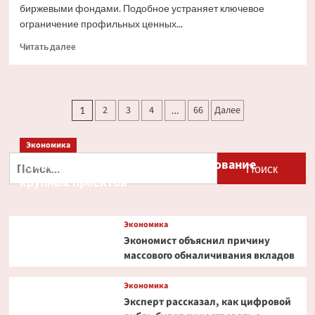
биржевыми фондами. Подобное устраняет ключевое
ограничение профильных ценных...
Прочитать
Читать далее
больше
о
Ondo
Finance
Пагинация
2
3
4
66
Далее
1
…
расширяет
записей
права
инвесторов
Экономика
в
Найти:
Путин и Костин обсудили кредитование
токенизированных
акциях
крупных проектов
Экономика
Экономист объяснил причину
массового обналичивания вкладов
Экономика
Эксперт рассказал, как цифровой