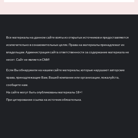
Все материалы на данном сайте взяты из открытых источников и предоставляются
исключительно в ознакомительных целях. Права на материалы принадлежат их
владельцам. Администрация сайта ответственности за содержание материала не
несет. Сайт не является СМИ!
Если Вы обнаружили на нашем сайте материалы, которые нарушают авторские
права, принадлежащие Вам, Вашей компании или организации, пожалуйста,
сообщите нам.
На сайте могут быть опубликованы материалы 18+!
При цитировании ссылка на источник обязательна.