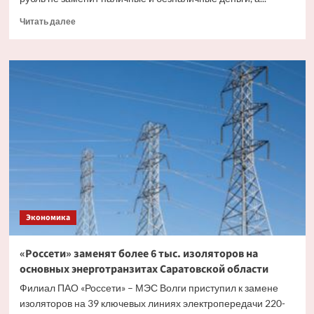
Прочитать
Читать далее
больше
о
Эксперт
рассказал,
как
цифровой
рубль
будет
существовать
с
другими
видами
валюты
Экономика
«Россети» заменят более 6 тыс. изоляторов на
основных энерготранзитах Саратовской области
Филиал ПАО «Россети» – МЭС Волги приступил к замене
изоляторов на 39 ключевых линиях электропередачи 220-