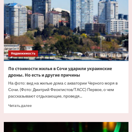
жилья
в
Москве
впервые
перевалила
за
триллион
рублей
Недвижимость
По стоимости жилья в Сочи ударили украинские
дроны. Но есть и другие причины
На фото: вид на жилые дома с акватории Черного моря в
Сочи. (Фото: Дмитрий Феоктистов/ТАСС) Первое, о чем
рассказывают отдыхающие, проведя...
Прочитать
Читать далее
больше
о
По
стоимости