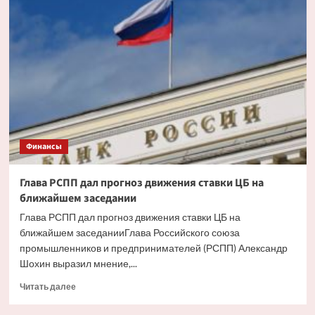
ипотека
будет
доступнее
со
снижением
инфляции
Финансы
Глава РСПП дал прогноз движения ставки ЦБ на
ближайшем заседании
Глава РСПП дал прогноз движения ставки ЦБ на
ближайшем заседанииГлава Российского союза
промышленников и предпринимателей (РСПП) Александр
Шохин выразил мнение,...
Прочитать
Читать далее
больше
о