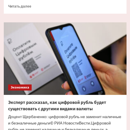
Прочитать
Читать далее
больше
о
Экономист
объяснил
причину
массового
обналичивания
вкладов
Экономика
Эксперт рассказал, как цифровой рубль будет
существовать с другими видами валюты
Доцент Щербаченко: цифровой рубль не заменит наличные
и безналичные деньги© РИА НовостиВести.Цифровой
рубль не заменит наличные и безналичные деньги, а...