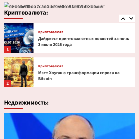
Эксперт PlanB допустил снижение биткоина
до $52 000
Криптовалюта:
5
Криптовалюта
Дайджест криптовалютных новостей за ночь
3 июля 2026 года
1
Криптовалюта
Мэтт Хоуган о трансформации спроса на
Bitcoin
2
Криптовалюта
Недвижимость:
Ondo Finance расширяет права инвесторов в
токенизированных акциях
3
Криптовалюта