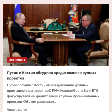
Глава
РСПП
дал
прогноз
движения
ставки
ЦБ
на
ближайшем
заседании
Экономика
Путин и Костин обсудили кредитование крупных
проектов
Путин обсудил с Костиным кредитование крупных
промышленных проектов© РИА НовостиВести.Банк ВТБ
фокусируется на кредитовании крупных промышленных
проектов. Об этом рассказал...
Прочитать
Читать далее