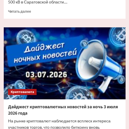
500 кВ в Саратовской области....
Прочитать
Читать далее
больше
о
«Россети»
заменят
более
6
тыс.
изоляторов
на
основных
энерготранзитах
Саратовской
области
Криптовалюта
Дайджест криптовалютных новостей за ночь 3 июля
2026 года
На рынке криптовалют наблюдается всплеск интереса
участников торгов, что позволило биткоину вновь